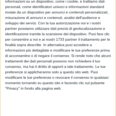
informazioni su un dispositivo, come i cookie, e trattiamo dati
personali, come identificatori univoci e informazioni standard
inviate da un dispositivo per annunci e contenuti personalizzati,
misurazione di annunci e contenuti, analisi dell'audience e
sviluppo dei servizi.
Con la tua autorizzazione noi e i nostri
2
partner possiamo utilizzare dati precisi di geolocalizzazione e
identificazione tramite la scansione del dispositivo. Puoi fare clic
per consentire a noi e ai nostri 1733 partner il trattamento per le
Movimento in uscita per il Futsal Barletta: Marco Calabrese
finalità sopra descritte. In alternativa puoi accedere a
viene ceduto alla Florigel Andria (società nella quale ha già
informazioni più dettagliate e modificare le tue preferenze prima
militato nella scorsa stagione). Ma non solo: alla guida
di acconsentire o di negare il consenso.
Si rende noto che alcuni
trattamenti dei dati personali possono non richiedere il tuo
tecnica della compagine biancorossa sale in cattedra Franco
consenso, ma hai il diritto di opporti a tale trattamento. Le tue
Ricco (che svolgerà contemporaneamente i ruolo di
preferenze si applicheranno solo a questo sito web. Puoi
giocatore-allenatore), coadiuvato da patron Ruggiero Pedico,
modificare le tue preferenze o revocare il consenso in qualsiasi
con mansioni di supervisione.
momento tornando su questo sito e facendo clic sul pulsante
"Privacy" in fondo alla pagina web.
Al giovane calcettista barlettano ed a mister Bizzoca,
ringraziandoli per quanto vissuto insieme, la società augura
le migliori sorti professionali e private per il prosieguo della
loro carriera. Ma l'estroso presidente biancorosso ha in