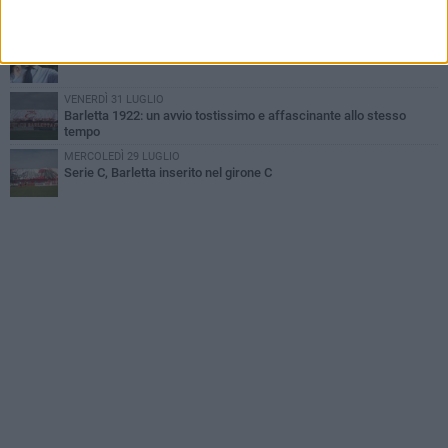
Il calcio italiano piange l'immenso Franco Baresi
GIOVEDÌ 6 AGOSTO
Addio a mister Marchioro. L'uomo del Barletta in B
VENERDÌ 31 LUGLIO
Barletta 1922: un avvio tostissimo e affascinante allo stesso
tempo
MERCOLEDÌ 29 LUGLIO
Serie C, Barletta inserito nel girone C