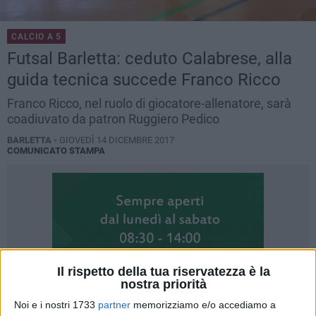
CALCIO A 5
Futsal Barletta: ceduto Calabrese, alla
guida tecnica succede Franco Ricco
Franco Ricco, nel ruolo di giocatore-allenatore, sarà
coadiuvato da patron Ruggiero Pedico
BARLETTA -
GIOVEDÌ 14 DICEMBRE 2017
COMUNICATO STAMPA
Il rispetto della tua riservatezza è la
nostra priorità
Noi e i nostri 1733
partner
memorizziamo e/o accediamo a