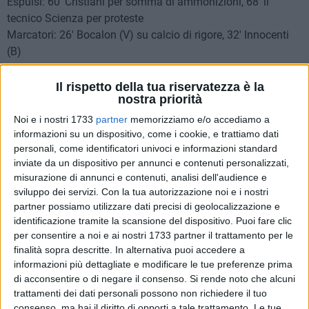
Espulsi: 60' Cristiani per somma di ammonizioni, 68' il
tecnico Scienza per proteste
Marcatori: 26' Bocalon (V) su calcio di rigore, 32' Innocenti
(B)
Recupero: 1' nel primo tempo, 4' nel secondo tempo
Il rispetto della tua riservatezza è la
nostra priorità
ARBITRO: signor Tidona Emanuel della sezione di Torino
ASSISTENTE 1: signor Marchesi Emanuele della sezione di
Noi e i nostri 1733
partner
memorizziamo e/o accediamo a
Lodi
informazioni su un dispositivo, come i cookie, e trattiamo dati
personali, come identificatori univoci e informazioni standard
ASSISTENTE 2: signor Boz Francesco della sezione di Aosta
inviate da un dispositivo per annunci e contenuti personalizzati,
misurazione di annunci e contenuti, analisi dell'audience e
Partita importante al Pini di Viareggio tra i padroni di casa e
sviluppo dei servizi.
Con la tua autorizzazione noi e i nostri
il Barletta. Le due squadre navigano nelle zone basse della
partner possiamo utilizzare dati precisi di geolocalizzazione e
classifica, ma hanno umori differenti: i viareggini non
identificazione tramite la scansione del dispositivo. Puoi fare clic
vincono da Gennaio, i biancorossi sono reduci da 3 vittorie
per consentire a noi e ai nostri 1733 partner il trattamento per le
consecutive. Novità di formazione dell'ultim'ora: Scienza
finalità sopra descritte. In alternativa puoi accedere a
informazioni più dettagliate e modificare le tue preferenze prima
opta per un 4-4-2 con Kras preferito a Taormina, che si
di acconsentire o di negare il consenso.
Si rende noto che alcuni
accomoda in panchina dopo la squalifica, mentre in attacco
trattamenti dei dati personali possono non richiedere il tuo
Bocalon è preferito a Luppi. In casa biancorossa, assenti
consenso, ma hai il diritto di opporti a tale trattamento. Le tue