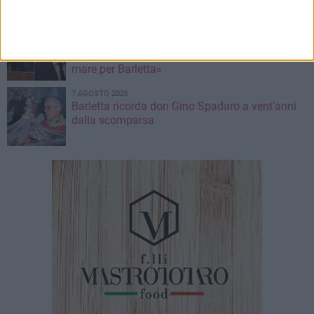
7 AGOSTO 2026
Ex Convento di Sant'Andrea, Calabrese e
Cardone: «Sviluppare una nuova visione sul
mare per Barletta»
7 AGOSTO 2026
Barletta ricorda don Gino Spadaro a vent’anni
dalla scomparsa