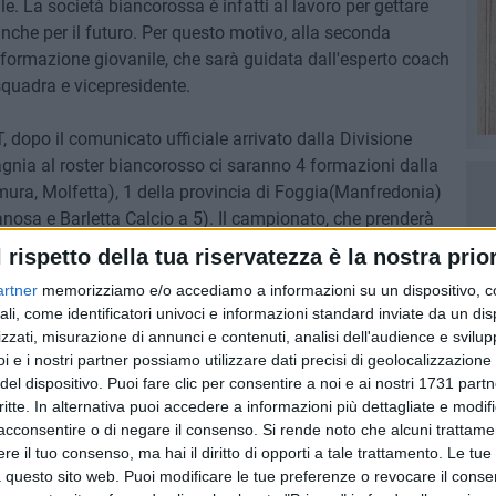
 La società biancorossa è infatti al lavoro per gettare
anche per il futuro. Per questo motivo, alla seconda
a formazione giovanile, che sarà guidata dall'esperto coach
squadra e vicepresidente.
T, dopo il comunicato ufficiale arrivato dalla Divisione
agnia al roster biancorosso ci saranno 4 formazioni dalla
mura, Molfetta), 1 della provincia di Foggia(Manfredonia)
Canosa e Barletta Calcio a 5). Il campionato, che prenderà
 sarà articolato in un girone all'italiana, cui seguiranno i
l rispetto della tua riservatezza è la nostra prior
 alla seconda fase, mentre le squadre piazzate dal
artner
memorizziamo e/o accediamo a informazioni su un dispositivo, c
 negli spareggi per accedere al tabellone eliminatorio.
ali, come identificatori univoci e informazioni standard inviate da un di
zzati, misurazione di annunci e contenuti, analisi dell'audience e svilupp
i e i nostri partner possiamo utilizzare dati precisi di geolocalizzazione 
del dispositivo. Puoi fare clic per consentire a noi e ai nostri 1731 partn
critte. In alternativa puoi accedere a informazioni più dettagliate e modif
acconsentire o di negare il consenso.
Si rende noto che alcuni trattamen
e il tuo consenso, ma hai il diritto di opporti a tale trattamento. Le tue
 questo sito web. Puoi modificare le tue preferenze o revocare il conse