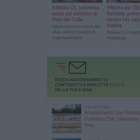
Editalia C5, successo
Vittoria per l'E
netto sul sintetico di
Barletta: poke
Palo del Colle
contro l'ex cap
Andria
Sabato prossimo tocca alla
sfida contro il fanalino di
Finisce 5-2 il matc
coda ApuliaSport
PalaBorgia
RICEVI AGGIORNAMENTI E
CONTENUTI DA BARLETTA
GRATIS
NELLA TUA E-MAIL
6 AGOSTO 2026
Ampliamento San Procop
Collettivo Exit: «Nessuna
fine»