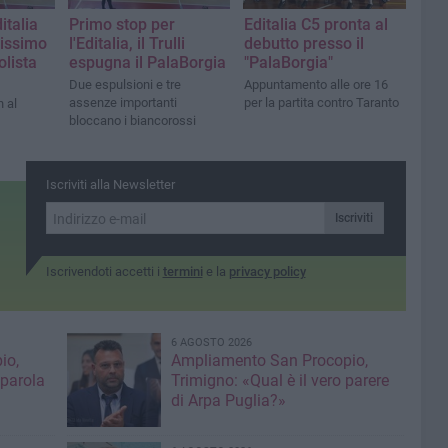
ditalia
Primo stop per
Editalia C5 pronta al
rissimo
l'Editalia, il Trulli
debutto presso il
olista
espugna il PalaBorgia
"PalaBorgia"
Due espulsioni e tre
Appuntamento alle ore 16
assenze importanti
per la partita contro Taranto
h al
bloccano i biancorossi
Iscriviti alla Newsletter
Iscriviti
Iscrivendoti accetti i
termini
e la
privacy policy
6 AGOSTO 2026
io,
Ampliamento San Procopio,
 parola
Trimigno: «Qual è il vero parere
di Arpa Puglia?»