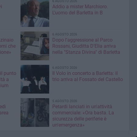
6 AGOSTO 2026
i
Addio a mister Marchioro.
L'uomo del Barletta in B
6 AGOSTO 2026
nzinaio
Dopo l'aggressione al Parco
orni che
Rossani, Giuditta D'Elia arriva
ione»
nella "Stanza Divina" di Barletta
6 AGOSTO 2026
il punto
Il Volo in concerto a Barletta: il
ità a
trio arriva al Fossato del Castello
mium
5 AGOSTO 2026
edì
Petardi lanciati in un'attività
area
commerciale: «Ora basta. La
sicurezza delle periferie è
un'emergenza»