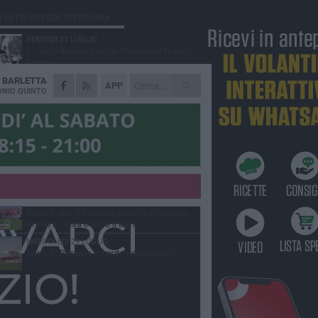
Ù LETTI QUESTA SETTIMANA
VENERDÌ 31 LUGLIO
Il calcio italiano piange l'immenso Franco
Baresi
A
BARLETTA
VENERDÌ 31 LUGLIO
APP
Serie C Sky Wifi: fissate date e orari delle
NIO QUINTO
prime otto giornate di campionato.
SABATO 1 AGOSTO
Poker di Da Silva, Barletta batte Soccer
Trani 4-1 in amichevole
VENERDÌ 31 LUGLIO
Barletta 1922: un avvio tostissimo e
affascinante allo stesso tempo
GIOVEDÌ 30 LUGLIO
Serie C, per il Barletta esordio a Caserta.
Prima in casa contro il Bari
MERCOLEDÌ 29 LUGLIO
Serie C, Barletta inserito nel girone C