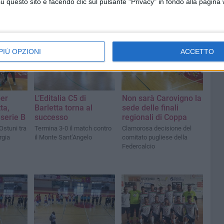
questo sito e facendo clic sul pulsante "Privacy" in fondo alla pagina
PIÙ OPZIONI
ACCETTO
per
L’Editalia C5 di
Non sarà Carovigno la
ta,
Barletta torna al
sede delle finali
serie B
successo
regionali di Coppa
Ostuni tra
Termina 3-0 il match contro
Clamorosa decisione del
rgia
il Monte Sant’Angelo
comitato pugliese della
Federcalcio