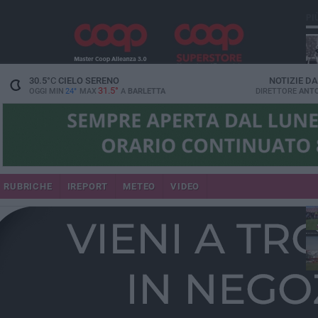
PI
30.5
°C
CIELO SERENO
NOTIZIE D
31.5°
OGGI MIN
24°
MAX
A
BARLETTA
DIRETTORE
ANTO
RUBRICHE
IREPORT
METEO
VIDEO