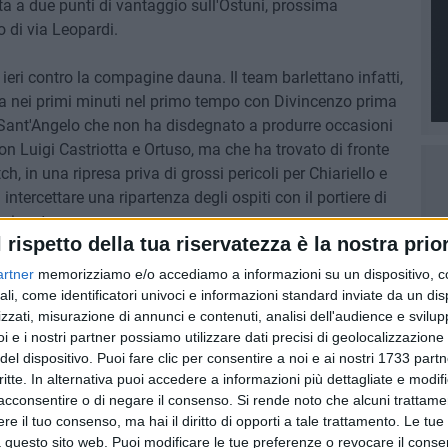
a a due punti di vantaggio sull'Ostuni, prossima
 di via Leopardi.
 ieri contro la compagine dauna. Il team barlettano infatti,
esa nei primi minuti nel primo tempo con Divincenzo prima
 Sant'Angelo che non ha disdegnato a produrre occasioni
on Luigi Castriotta e Ortuso, ma che ha trovato di fronte
, in una ripresa priva di grossi pericoli per Chiariello e
intercettare una ripartenza degli ospiti con il portiere di
in rete.
l rispetto della tua riservatezza è la nostra prior
di Ciccio Vaccariello, chiamati sabato al match secco dei
artner
memorizziamo e/o accediamo a informazioni su un dispositivo, c
 "PalaBorgia" alle ore 21.
ali, come identificatori univoci e informazioni standard inviate da un di
zzati, misurazione di annunci e contenuti, analisi dell'audience e svilupp
i e i nostri partner possiamo utilizzare dati precisi di geolocalizzazione 
del dispositivo. Puoi fare clic per consentire a noi e ai nostri 1733 partn
critte. In alternativa puoi accedere a informazioni più dettagliate e modif
acconsentire o di negare il consenso.
Si rende noto che alcuni trattamen
e il tuo consenso, ma hai il diritto di opporti a tale trattamento. Le tue
 questo sito web. Puoi modificare le tue preferenze o revocare il conse