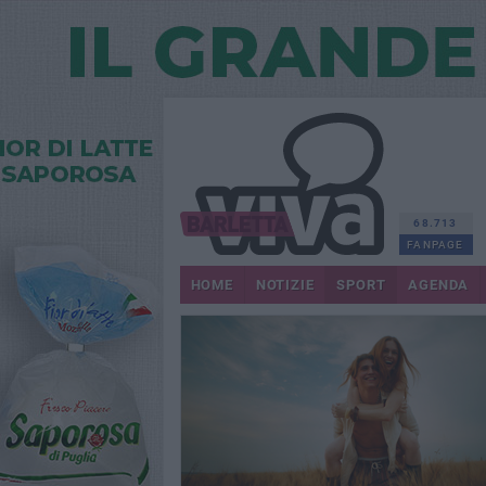
68.713
FANPAGE
HOME
NOTIZIE
SPORT
AGENDA