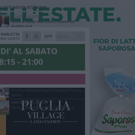
Ù LETTI QUESTA SETTIMANA
GIOVEDÌ 6 AGOSTO
Addio a mister Marchioro. L'uomo del
Barletta in B
A
BARLETTA
SABATO 1 AGOSTO
APP
Poker di Da Silva, Barletta batte Soccer
NIO QUINTO
Trani 4-1 in amichevole
VENERDÌ 31 LUGLIO
Serie C Sky Wifi: fissate date e orari delle
prime otto giornate di campionato.
VENERDÌ 31 LUGLIO
Barletta 1922: un avvio tostissimo e
affascinante allo stesso tempo
VENERDÌ 31 LUGLIO
Il calcio italiano piange l'immenso Franco
Baresi
MERCOLEDÌ 29 LUGLIO
Serie C, Barletta inserito nel girone C