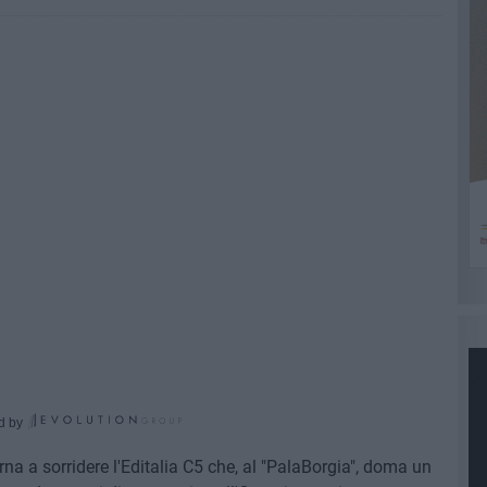
d by
rna a sorridere l'Editalia C5 che, al "PalaBorgia", doma un