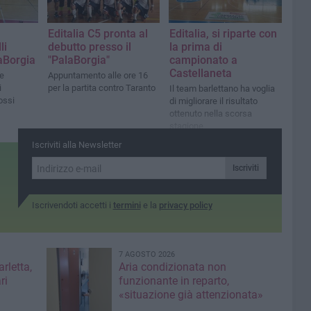
Editalia C5 pronta al
Editalia, si riparte con
li
debutto presso il
la prima di
aBorgia
"PalaBorgia"
campionato a
Castellaneta
re
Appuntamento alle ore 16
i
per la partita contro Taranto
Il team barlettano ha voglia
ossi
di migliorare il risultato
ottenuto nella scorsa
stagione
Iscriviti alla Newsletter
Iscriviti
Iscrivendoti accetti i
termini
e la
privacy policy
7 AGOSTO 2026
rletta,
Aria condizionata non
ri
funzionante in reparto,
«situazione già attenzionata»