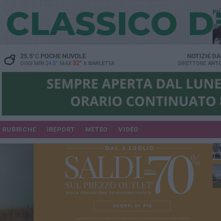
PI
25.5
°C
POCHE NUVOLE
NOTIZIE D
32°
OGGI MIN
24.5°
MAX
A
BARLETTA
DIRETTORE
ANTO
RUBRICHE
IREPORT
METEO
VIDEO