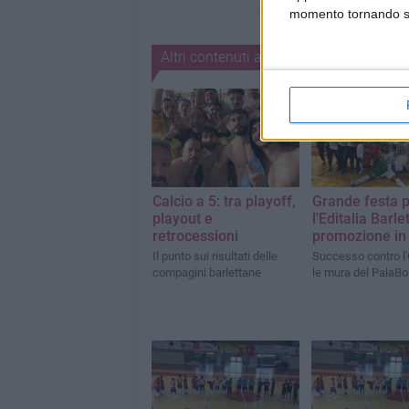
momento tornando su 
Altri contenuti a tema
Calcio a 5: tra playoff,
Grande festa 
playout e
l'Editalia Barlet
retrocessioni
promozione in 
Il punto sui risultati delle
Successo contro l'
compagini barlettane
le mura del PalaBo