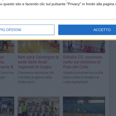
questo sito e facendo clic sul pulsante "Privacy" in fondo alla pagina
PIÙ OPZIONI
ACCETTO
per
Non sarà Carovigno la
Editalia C5, successo
ta,
sede delle finali
netto sul sintetico di
serie B
regionali di Coppa
Palo del Colle
Ostuni tra
Clamorosa decisione del
Sabato prossimo tocca alla
rgia
comitato pugliese della
sfida contro il fanalino di
Federcalcio
coda ApuliaSport