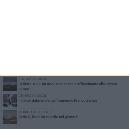
PIÙ LETTI QUESTA SETTIMANA
GIOVEDÌ 6 AGOSTO
Addio a mister Marchioro. L'uomo del Barletta in B
SABATO 1 AGOSTO
Poker di Da Silva, Barletta batte Soccer Trani 4-1 in amichevole
VENERDÌ 31 LUGLIO
Serie C Sky Wifi: fissate date e orari delle prime otto giornate di
campionato.
VENERDÌ 31 LUGLIO
Barletta 1922: un avvio tostissimo e affascinante allo stesso
tempo
VENERDÌ 31 LUGLIO
Il calcio italiano piange l'immenso Franco Baresi
MERCOLEDÌ 29 LUGLIO
Serie C, Barletta inserito nel girone C