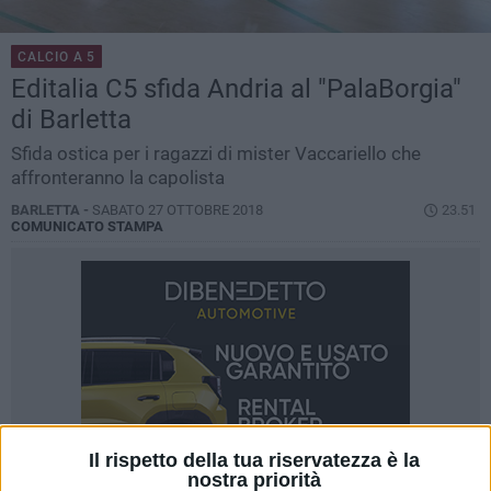
CALCIO A 5
Editalia C5 sfida Andria al "PalaBorgia"
di Barletta
Sfida ostica per i ragazzi di mister Vaccariello che
affronteranno la capolista
BARLETTA -
SABATO 27 OTTOBRE 2018
23.51
COMUNICATO STAMPA
Il rispetto della tua riservatezza è la
nostra priorità