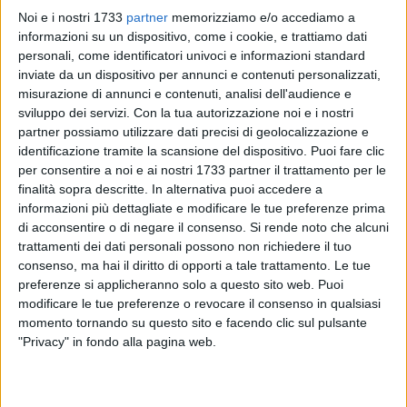
Noi e i nostri 1733
partner
memorizziamo e/o accediamo a
informazioni su un dispositivo, come i cookie, e trattiamo dati
personali, come identificatori univoci e informazioni standard
inviate da un dispositivo per annunci e contenuti personalizzati,
1
misurazione di annunci e contenuti, analisi dell'audience e
sviluppo dei servizi.
Con la tua autorizzazione noi e i nostri
partner possiamo utilizzare dati precisi di geolocalizzazione e
Dopo la sconfitta contro l'Ostuni, l'imperativo in casa Editalia
identificazione tramite la scansione del dispositivo. Puoi fare clic
è chiaro: tornare al successo. Nona giornata di campionato
per consentire a noi e ai nostri 1733 partner il trattamento per le
per gli uomini di mister Vaccariello, che affronteranno oggi
finalità sopra descritte. In alternativa puoi accedere a
informazioni più dettagliate e modificare le tue preferenze prima
la Florigel Futsal Andria al "PalaBorgia".
di acconsentire o di negare il consenso.
Si rende noto che alcuni
trattamenti dei dati personali possono non richiedere il tuo
Una squadra ben costruita quella andriese e composta
consenso, ma hai il diritto di opporti a tale trattamento. Le tue
largamente da giocatori nativi proprio della Città della
preferenze si applicheranno solo a questo sito web. Puoi
Disfida: tra questi, Iodice, Calabrese, Somma e l'ex di
modificare le tue preferenze o revocare il consenso in qualsiasi
giornata, Vincenzo Guerra. Capolista, in coabitazione con
momento tornando su questo sito e facendo clic sul pulsante
l'Ostuni, distanzia attualmente con 4 punti l'Editalia che, in
"Privacy" in fondo alla pagina web.
settimana, ha lavorato con grande concentrazione per
preparare un impegno fondamentale ai fini della classifica.