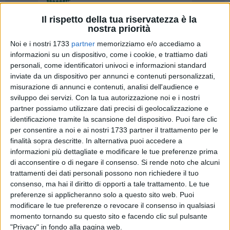
Il rispetto della tua riservatezza è la
nostra priorità
Noi e i nostri 1733
partner
memorizziamo e/o accediamo a
6
A cura di
informazioni su un dispositivo, come i cookie, e trattiamo dati
COSIMO CAMPANELLA
personali, come identificatori univoci e informazioni standard
inviate da un dispositivo per annunci e contenuti personalizzati,
misurazione di annunci e contenuti, analisi dell'audience e
Sono stati definiti nella giornata di oggi gli accoppiamenti
sviluppo dei servizi.
Con la tua autorizzazione noi e i nostri
partner possiamo utilizzare dati precisi di geolocalizzazione e
per le semifinali della Coppa Italia Dilettanti-fase regionale
identificazione tramite la scansione del dispositivo. Puoi fare clic
Puglia riservata alle squadre di Eccellenza.
per consentire a noi e ai nostri 1733 partner il trattamento per le
finalità sopra descritte. In alternativa puoi accedere a
Come nella stagione 2021/22 il Barletta sarà impegnato in
informazioni più dettagliate e modificare le tue preferenze prima
un gironcino a tre con gare di sola andata dove andrà ad
di acconsentire o di negare il consenso.
Si rende noto che alcuni
affrontare Polimnia e Canosa, rispettivamente seconda e
trattamenti dei dati personali possono non richiedere il tuo
terza nel campionato di Eccellenza pugliese.
consenso, ma hai il diritto di opporti a tale trattamento. Le tue
preferenze si applicheranno solo a questo sito web. Puoi
La vincente di questo mini torneo affronterà nella doppia
modificare le tue preferenze o revocare il consenso in qualsiasi
finale del 9 e 23 gennaio 2025 la vincente della semifinale
momento tornando su questo sito e facendo clic sul pulsante
tra Galatina e Massafra.
"Privacy" in fondo alla pagina web.