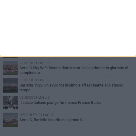
PIÙ LETTI QUESTA SETTIMANA
GIOVEDÌ 6 AGOSTO
Addio a mister Marchioro. L'uomo del Barletta in B
SABATO 1 AGOSTO
Poker di Da Silva, Barletta batte Soccer Trani 4-1 in amichevole
VENERDÌ 31 LUGLIO
Serie C Sky Wifi: fissate date e orari delle prime otto giornate di
campionato.
VENERDÌ 31 LUGLIO
Barletta 1922: un avvio tostissimo e affascinante allo stesso
tempo
VENERDÌ 31 LUGLIO
Il calcio italiano piange l'immenso Franco Baresi
MERCOLEDÌ 29 LUGLIO
Serie C, Barletta inserito nel girone C