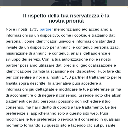
Il rispetto della tua riservatezza è la
34
A cura di
nostra priorità
COSIMO CAMPANELLA
Noi e i nostri 1733
partner
memorizziamo e/o accediamo a
informazioni su un dispositivo, come i cookie, e trattiamo dati
personali, come identificatori univoci e informazioni standard
Ultima recita nel campionato di Eccellenza per il Barletta di
inviate da un dispositivo per annunci e contenuti personalizzati,
Pasquale De Candia, che domani pomeriggio alle ore 16:00
misurazione di annunci e contenuti, analisi dell'audience e
sviluppo dei servizi.
Con la tua autorizzazione noi e i nostri
sarà di scena al "Teresa Miani" di Ginosa contro i
partner possiamo utilizzare dati precisi di geolocalizzazione e
biancazzurri locali, da tempo già retrocessi aritmeticamente
identificazione tramite la scansione del dispositivo. Puoi fare clic
nel campionato di Promozione.
per consentire a noi e ai nostri 1733 partner il trattamento per le
Si tratta di una gara della quale già si annusa forte la
finalità sopra descritte. In alternativa puoi accedere a
classica aria da ultimo giorno di scuola, tra due squadre
informazioni più dettagliate e modificare le tue preferenze prima
ormai con la testa già rivolta ad un futuro che per il Ginosa
di acconsentire o di negare il consenso.
Si rende noto che alcuni
vuol dire prepararsi al prossimo campionato di Promozione,
trattamenti dei dati personali possono non richiedere il tuo
consenso, ma hai il diritto di opporti a tale trattamento. Le tue
e che per il Barletta significa ovviamente Rovato Vertovese.
preferenze si applicheranno solo a questo sito web. Puoi
modificare le tue preferenze o revocare il consenso in qualsiasi
Detto di Ginosa-Barletta, l'ultima giornata della stagione
momento tornando su questo sito e facendo clic sul pulsante