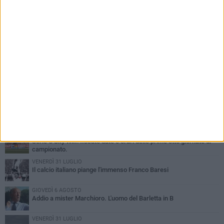
PIÙ LETTI QUESTA SETTIMANA
SABATO 1 AGOSTO
Poker di Da Silva, Barletta batte Soccer Trani 4-1 in amichevole
VENERDÌ 31 LUGLIO
Serie C Sky Wifi: fissate date e orari delle prime otto giornate di
campionato.
VENERDÌ 31 LUGLIO
Il calcio italiano piange l'immenso Franco Baresi
GIOVEDÌ 6 AGOSTO
Addio a mister Marchioro. L'uomo del Barletta in B
VENERDÌ 31 LUGLIO