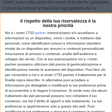
"atleti", e una volta uscito dal campo si divide tra i giornalisti,
i curiosi accorsi per le finali e la mega grigliata che ha
permesso agli organizzatori di "sfamare" tutti i presenti.
Il rispetto della tua riservatezza è la
nostra priorità
Per onor di cronaca, e solo per quella, diremo che alla fine
dello splendido e combattutissimo torneo ha vinto la
Noi e i nostri 1733
partner
memorizziamo e/o accediamo a
squadra
"Rgnon"
, guidata da Alfarano e composta da Zazà
informazioni su un dispositivo, come i cookie, e trattiamo dati
personali, come identificatori univoci e informazioni standard
Dibenedetto, Franco Cilli, Pià Delvecchio, Ezio Borraccino,
inviate da un dispositivo per annunci e contenuti personalizzati,
Pierro, Capitano Daddato, Enzo Chiarielo e Michele Daddato,
misurazione di annunci e contenuti, analisi dell'audience e
che in finale di Champions League ha battuto nettamente
sviluppo dei servizi.
Con la tua autorizzazione noi e i nostri
"Pulptòn"
del presidente Delvecchi, composta da E. Matera,
partner possiamo utilizzare dati precisi di geolocalizzazione e
A. Marino, A. Delvecchio, N. Di Lorenzo, N. Di Noia, L.
identificazione tramite la scansione del dispositivo. Puoi fare clic
Capacchione e G. Ricco con lo score di 7 a 2. La finale di
per consentire a noi e ai nostri 1733 partner il trattamento per le
Europa League, invece, è andata appannaggio del team
finalità sopra descritte. In alternativa puoi accedere a
informazioni più dettagliate e modificare le tue preferenze prima
"Rasciale"
: stranamente i nomi delle squadre richiamavano
di acconsentire o di negare il consenso.
Si rende noto che alcuni
lontanamente alla carne, animatrice del torneo più dello
trattamenti dei dati personali possono non richiedere il tuo
stesso pallone da calcio. I numerosi addetti ai lavori avranno
consenso, ma hai il diritto di opporti a tale trattamento. Le tue
sicuramente gradito il bel calcio messo in mostra dagli
preferenze si applicheranno solo a questo sito web. Puoi
uomini in campo, ma più di ogni altra cosa avranno gradito
modificare le tue preferenze o revocare il consenso in qualsiasi