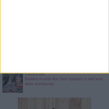
7 AGOSTO 2026
Da estetista a imprenditrice: la storia di
Mariangela Nevola
7 AGOSTO 2026
«Il futuro dell'ex Cartiera diventi uno dei temi
centrali delle elezioni amministrative del 2027»
7 AGOSTO 2026
Ex Convento di Sant'Andrea, Calabrese e
Cardone: «Sviluppare una nuova visione sul
mare per Barletta»
7 AGOSTO 2026
Barletta ricorda don Gino Spadaro a vent’anni
dalla scomparsa