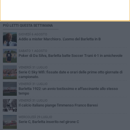
PIÙ LETTI QUESTA SETTIMANA
GIOVEDÌ 6 AGOSTO
Addio a mister Marchioro. L'uomo del Barletta in B
SABATO 1 AGOSTO
Poker di Da Silva, Barletta batte Soccer Trani 4-1 in amichevole
VENERDÌ 31 LUGLIO
Serie C Sky Wifi: fissate date e orari delle prime otto giornate di
campionato.
VENERDÌ 31 LUGLIO
Barletta 1922: un avvio tostissimo e affascinante allo stesso
tempo
VENERDÌ 31 LUGLIO
Il calcio italiano piange l'immenso Franco Baresi
MERCOLEDÌ 29 LUGLIO
Serie C, Barletta inserito nel girone C