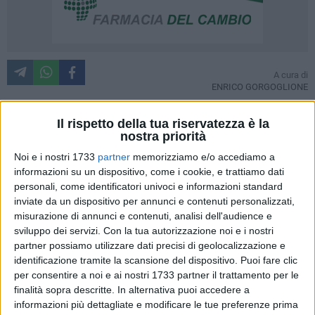
A cura di
ENRICO GORGOGLIONE
Il rispetto della tua riservatezza è la
nostra priorità
Sesto appuntamento stagionale con la Top 11,
appuntamento esclusivo targato Barlettalife. Il ventiduesimo
Noi e i nostri 1733
partner
memorizziamo e/o accediamo a
informazioni su un dispositivo, come i cookie, e trattiamo dati
turno del campionato di Prima Divisione, girone B, ha
personali, come identificatori univoci e informazioni standard
proposto risultati storici, come la vittoria del Barletta allo
inviate da un dispositivo per annunci e contenuti personalizzati,
Zaccheria di Foggia, e l'affermazione della Nocerina che ora,
misurazione di annunci e contenuti, analisi dell'audience e
complici le sorprendenti debacle di Atletico Roma e
sviluppo dei servizi.
Con la tua autorizzazione noi e i nostri
Benevento, vola diretta verso la serie B. Andiamo a vedere
partner possiamo utilizzare dati precisi di geolocalizzazione e
insieme chi sono i migliori di questa settimana.
identificazione tramite la scansione del dispositivo. Puoi fare clic
per consentire a noi e ai nostri 1733 partner il trattamento per le
finalità sopra descritte. In alternativa puoi accedere a
Partiamo dalla panchina, dove siede mister Ugolotti del
informazioni più dettagliate e modificare le tue preferenze prima
Siracusa, capace di portare gli aretusei nella zona playoff