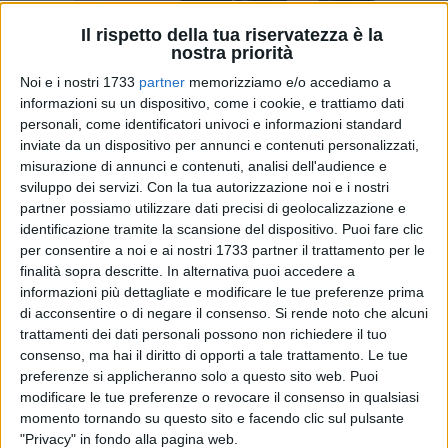
Il rispetto della tua riservatezza è la
nostra priorità
A cura di
ENRICO GORGOGLIONE
Noi e i nostri 1733
partner
memorizziamo e/o accediamo a
informazioni su un dispositivo, come i cookie, e trattiamo dati
personali, come identificatori univoci e informazioni standard
inviate da un dispositivo per annunci e contenuti personalizzati,
Sembra una favola a lieto fine e quasi stentano a crederci i
misurazione di annunci e contenuti, analisi dell'audience e
vertici societari, i tifosi e i giocatori del Real Barletta:
sviluppo dei servizi.
Con la tua autorizzazione noi e i nostri
finalmente pronto il nuovo impianto cittadino. Grande attesa
partner possiamo utilizzare dati precisi di geolocalizzazione e
per Real Barletta-Atletico Mola. Dopo un'attesa infinita e
identificazione tramite la scansione del dispositivo. Puoi fare clic
grazie al battagliero presidente Francavilla, il Real Barletta
per consentire a noi e ai nostri 1733 partner il trattamento per le
torna a giocare a "casa", ma non in maniera episodica come
finalità sopra descritte. In alternativa puoi accedere a
avvenne nella prima parte della scorsa stagione, bensì in
informazioni più dettagliate e modificare le tue preferenze prima
di acconsentire o di negare il consenso.
Si rende noto che alcuni
maniera definitiva.
trattamenti dei dati personali possono non richiedere il tuo
consenso, ma hai il diritto di opporti a tale trattamento. Le tue
Il nuovo impianto sportivo cittadino, il "Manzi-Chiapulin" di
preferenze si applicheranno solo a questo sito web. Puoi
Via dei Mandorli in zona Parco degli Ulivi, è pronto per
modificare le tue preferenze o revocare il consenso in qualsiasi
ospitare stabilmente sul proprio manto sintetico le gare
momento tornando su questo sito e facendo clic sul pulsante
casalinghe e gli allenamenti della principale squadra
"Privacy" in fondo alla pagina web.