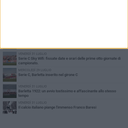
PIÙ LETTI QUESTA SETTIMANA
GIOVEDÌ 6 AGOSTO
Addio a mister Marchioro. L'uomo del Barletta in B
SABATO 1 AGOSTO
Poker di Da Silva, Barletta batte Soccer Trani 4-1 in amichevole
VENERDÌ 31 LUGLIO
Serie C Sky Wifi: fissate date e orari delle prime otto giornate di
campionato.
MERCOLEDÌ 29 LUGLIO
Serie C, Barletta inserito nel girone C
VENERDÌ 31 LUGLIO
Barletta 1922: un avvio tostissimo e affascinante allo stesso
tempo
VENERDÌ 31 LUGLIO
Il calcio italiano piange l'immenso Franco Baresi