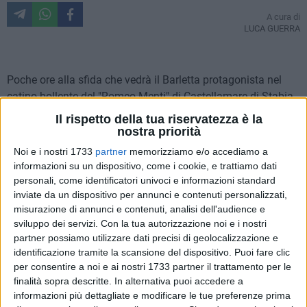
A cura di
LUCA GUERRA
Poche ore alla sfida che vedrà il Barletta protagonista nel
catino bollente del "Romeo Menti" di Castellamare di Stabia,
contro un avversario in gran forma, forte di ben 11 punti
Il rispetto della tua riservatezza è la
nelle ultime cinque gare. La Juve Stabia è una delle
nostra priorità
compagini "storiche" della Prima Divisione, già C1, dove ha
Noi e i nostri 1733
partner
memorizziamo e/o accediamo a
collezionato ben 44 campionati tra Prima e Seconda Poche
informazioni su un dispositivo, come i cookie, e trattiamo dati
ore alla sfida che vedrà il Barletta protagonista nel catino
personali, come identificatori univoci e informazioni standard
bollente del "Romeo Menti" di Castellamare di Stabia, contro
inviate da un dispositivo per annunci e contenuti personalizzati,
misurazione di annunci e contenuti, analisi dell'audience e
un avversario in gran forma, forte di ben 11 punti nelle
sviluppo dei servizi.
Con la tua autorizzazione noi e i nostri
ultime cinque gare. La Juve Stabia è una delle compagini
partner possiamo utilizzare dati precisi di geolocalizzazione e
"storiche" della Prima Divisione, già C1, dove ha collezionato
identificazione tramite la scansione del dispositivo. Puoi fare clic
ben 44 campionati tra Prima e Seconda Divisione, oltre alle
per consentire a noi e ai nostri 1733 partner il trattamento per le
29 stagioni nel campionato di serie D.
finalità sopra descritte. In alternativa puoi accedere a
informazioni più dettagliate e modificare le tue preferenze prima