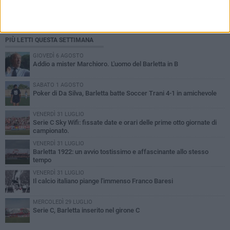
PIÙ LETTI QUESTA SETTIMANA
GIOVEDÌ 6 AGOSTO
Addio a mister Marchioro. L'uomo del Barletta in B
SABATO 1 AGOSTO
Poker di Da Silva, Barletta batte Soccer Trani 4-1 in amichevole
VENERDÌ 31 LUGLIO
Serie C Sky Wifi: fissate date e orari delle prime otto giornate di
campionato.
VENERDÌ 31 LUGLIO
Barletta 1922: un avvio tostissimo e affascinante allo stesso
tempo
VENERDÌ 31 LUGLIO
Il calcio italiano piange l'immenso Franco Baresi
MERCOLEDÌ 29 LUGLIO
Serie C, Barletta inserito nel girone C