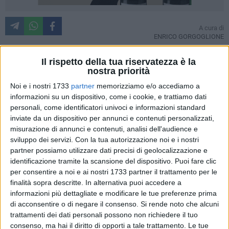
A cura di
ENRICO GORGOGLIONE
Il rispetto della tua riservatezza è la
nostra priorità
Di solito dopo i grandi match non mancano mai gli
Noi e i nostri 1733
partner
memorizziamo e/o accediamo a
strascichi polemici. In serie A talvolta le polemiche si
informazioni su un dispositivo, come i cookie, e trattiamo dati
protraggono per intere settimane, mentre qualche serie più
personali, come identificatori univoci e informazioni standard
giù ci si limita a sottolineare i comportamenti scorretti. Al di
inviate da un dispositivo per annunci e contenuti personalizzati,
là del risultato, che ha visto il Barletta prevalere nettamente
misurazione di annunci e contenuti, analisi dell'audience e
sul campo nonostante alcune azioni dubbie contestate da
sviluppo dei servizi.
Con la tua autorizzazione noi e i nostri
giocatori e dirigenti, parte della società brindisina ha
partner possiamo utilizzare dati precisi di geolocalizzazione e
denunciato comportamenti poco sportivi da parte di alcuni
identificazione tramite la scansione del dispositivo. Puoi fare clic
per consentire a noi e ai nostri 1733 partner il trattamento per le
steward biancorossi.
finalità sopra descritte. In alternativa puoi accedere a
informazioni più dettagliate e modificare le tue preferenze prima
I dirigenti biancazzurri, e in particolare Barretta che era
di acconsentire o di negare il consenso.
Si rende noto che alcuni
presente in curva, denunciano che gli addetti alla sicurezza
trattamenti dei dati personali possono non richiedere il tuo
hanno provocato oltre modo i tifosi ospiti. Citando quanto
consenso, ma hai il diritto di opporti a tale trattamento. Le tue