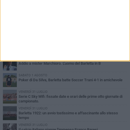
PIÙ LETTI QUESTA SETTIMANA
GIOVEDÌ 6 AGOSTO
Addio a mister Marchioro. L'uomo del Barletta in B
SABATO 1 AGOSTO
Poker di Da Silva, Barletta batte Soccer Trani 4-1 in amichevole
VENERDÌ 31 LUGLIO
Serie C Sky Wifi: fissate date e orari delle prime otto giornate di
campionato.
VENERDÌ 31 LUGLIO
Barletta 1922: un avvio tostissimo e affascinante allo stesso
tempo
VENERDÌ 31 LUGLIO
Il calcio italiano piange l'immenso Franco Baresi