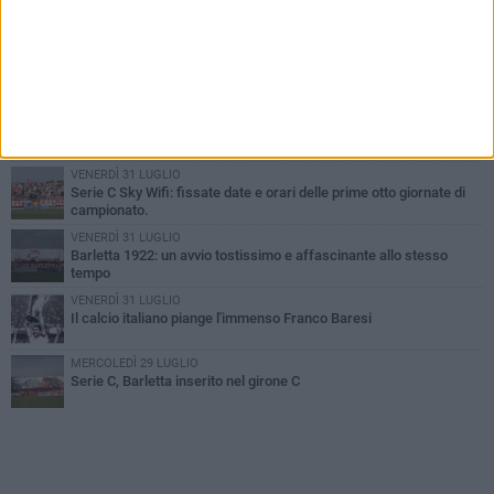
PIÙ LETTI QUESTA SETTIMANA
GIOVEDÌ 6 AGOSTO
Addio a mister Marchioro. L'uomo del Barletta in B
SABATO 1 AGOSTO
Poker di Da Silva, Barletta batte Soccer Trani 4-1 in amichevole
VENERDÌ 31 LUGLIO
Serie C Sky Wifi: fissate date e orari delle prime otto giornate di
campionato.
VENERDÌ 31 LUGLIO
Barletta 1922: un avvio tostissimo e affascinante allo stesso
tempo
VENERDÌ 31 LUGLIO
Il calcio italiano piange l'immenso Franco Baresi
MERCOLEDÌ 29 LUGLIO
Serie C, Barletta inserito nel girone C