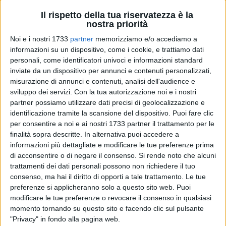
Il rispetto della tua riservatezza è la
nostra priorità
A cura di
Noi e i nostri 1733
partner
memorizziamo e/o accediamo a
LUCA GUERRA
informazioni su un dispositivo, come i cookie, e trattiamo dati
personali, come identificatori univoci e informazioni standard
inviate da un dispositivo per annunci e contenuti personalizzati,
misurazione di annunci e contenuti, analisi dell'audience e
Ora o mai più. Per i calciatori dell'A.S.D. Barletta Calcio a 5 è
sviluppo dei servizi.
Con la tua autorizzazione noi e i nostri
giunta l'ora della verità. Le ultime due gare della regular
partner possiamo utilizzare dati precisi di geolocalizzazione e
season del torneo di serie B, girone D, diranno se per i
identificazione tramite la scansione del dispositivo. Puoi fare clic
biancorossi arriverà l'amarezza della retrocessione diretta o
per consentire a noi e ai nostri 1733 partner il trattamento per le
la stagione vivrà la coda dei playout.
finalità sopra descritte. In alternativa puoi accedere a
informazioni più dettagliate e modificare le tue preferenze prima
di acconsentire o di negare il consenso.
Si rende noto che alcuni
La serie negativa di due sconfitte consecutive tra le mura
trattamenti dei dati personali possono non richiedere il tuo
casalinghe ha infatti portato gli atleti biancorossi in
consenso, ma hai il diritto di opporti a tale trattamento. Le tue
terzultima posizione con 22 punti, a una sola lunghezza di
preferenze si applicheranno solo a questo sito web. Puoi
vantaggio sullo Sporting Ortona. Domani, sabato 26 marzo,
modificare le tue preferenze o revocare il consenso in qualsiasi
con inizio alle 16, è in programma un match determinante
momento tornando su questo sito e facendo clic sul pulsante
sul parquet del "Paladisfida", dove arriverà lo Scarabeo C5
"Privacy" in fondo alla pagina web.