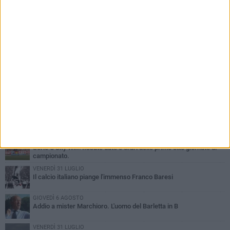
PIÙ LETTI QUESTA SETTIMANA
SABATO 1 AGOSTO
Poker di Da Silva, Barletta batte Soccer Trani 4-1 in amichevole
VENERDÌ 31 LUGLIO
Serie C Sky Wifi: fissate date e orari delle prime otto giornate di
campionato.
VENERDÌ 31 LUGLIO
Il calcio italiano piange l'immenso Franco Baresi
GIOVEDÌ 6 AGOSTO
Addio a mister Marchioro. L'uomo del Barletta in B
VENERDÌ 31 LUGLIO