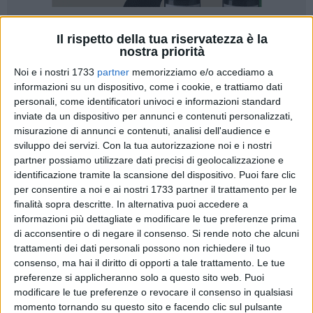
Il rispetto della tua riservatezza è la
A cura di
nostra priorità
LUCA GUERRA
Noi e i nostri 1733
partner
memorizziamo e/o accediamo a
informazioni su un dispositivo, come i cookie, e trattiamo dati
personali, come identificatori univoci e informazioni standard
inviate da un dispositivo per annunci e contenuti personalizzati,
Peggio non poteva finire. Con la dura sconfitta rimediata
misurazione di annunci e contenuti, analisi dell'audience e
sabato 2 aprile sul parquet di Santa Croce di Magliano
sviluppo dei servizi.
Con la tua autorizzazione noi e i nostri
contro i molisani del Torre Magliano l'A.S.D. Barletta Calcio a
partner possiamo utilizzare dati precisi di geolocalizzazione e
5 si vede condannata alla retrocessione diretta nel
identificazione tramite la scansione del dispositivo. Puoi fare clic
campionato regionale di serie C1. Nell'atto finale della
per consentire a noi e ai nostri 1733 partner il trattamento per le
regular season i biancorossi di mister Cataneo non riescono
finalità sopra descritte. In alternativa puoi accedere a
informazioni più dettagliate e modificare le tue preferenze prima
ad approfittare del ruolo di arbitri del proprio destino,
di acconsentire o di negare il consenso.
Si rende noto che alcuni
perdono 7-2 offrendo una prova impalpabile, e perdono
trattamenti dei dati personali possono non richiedere il tuo
l'undicesima posizione in classifica, l'ultima valida per
consenso, ma hai il diritto di opporti a tale trattamento. Le tue
l'accesso ai playout. La contemporanea vittoria dello
preferenze si applicheranno solo a questo sito web. Puoi
Sporting Ortona contro i Fratelli Cambise premia gli
modificare le tue preferenze o revocare il consenso in qualsiasi
abruzzesi, che superano in extremis i barlettani e
momento tornando su questo sito e facendo clic sul pulsante