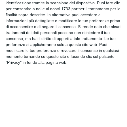
formazioni siciliane (Canalicchio Catania, Catanese,
identificazione tramite la scansione del dispositivo. Puoi fare clic
Villafranca, Catania) e tre calabresi (Catanzaro BS,
per consentire a noi e ai nostri 1733 partner il trattamento per le
finalità sopra descritte. In alternativa puoi accedere a
Ecosistem Futura Energia Catanzaro, Lamezia Terme). La
informazioni più dettagliate e modificare le tue preferenze prima
tappa marchigiana sarà seguita da quella che si terrà dal 23
di acconsentire o di negare il consenso.
Si rende noto che alcuni
al 26 luglio a Catanzaro Lido. In caso di qualificazione alle
trattamenti dei dati personali possono non richiedere il tuo
fasi finali, i biancorossi saranno di scena dal 6 al 9 agosto a
consenso, ma hai il diritto di opporti a tale trattamento. Le tue
Lignano Sabbiadoro
preferenze si applicheranno solo a questo sito web. Puoi
modificare le tue preferenze o revocare il consenso in qualsiasi
L'esordio nella competizione è fissato per questa mattina
momento tornando su questo sito e facendo clic sul pulsante
"Privacy" in fondo alla pagina web.
alle 11.45 contro il Catanzaro Beach Soccer
; il weekend
marchigiano sarà completato da Dicandia e compagni
affrontando sabato 20 alle 10.30 contro l'Ecosistem
Catanzaro e domenica 21 alle 10.30 contro il Catania Beach
Soccer. «Sono assolutamente soddisfatto del lavoro svolto
sin qui, ci stiamo preparando benissimo e l'esperienza a
Terracina è stata molto utile-le parole di
mister Dibenedetto
alla vigilia-Abbiamo cominciato a provare un gioco diverso
da quello degli anni scorsi e poi siamo cresciuti dal punto di
vista fisico. Affronteremo autentici top-team per la categoria.