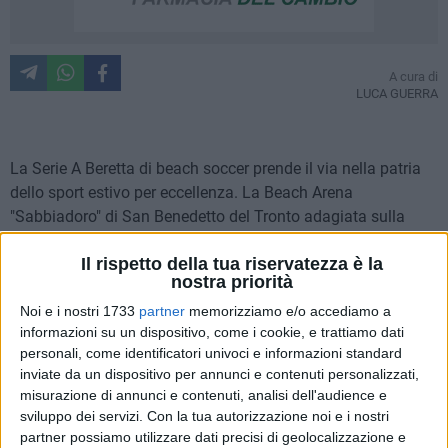
A cura di
LUCA GUERRA
La Serie A Beretta di beach soccer prende il via nella patria
dello sport estivo per eccellenza. La Beach Arena
"Sabbiadoro" di San Benedetto del Tronto adagiata sulla
Riviera delle Palme dopo aver ospitato la Coppa Italia 2014,
Il rispetto della tua riservatezza è la
le finali della Serie A 2013 e 2008 oltre alle tappe di
nostra priorità
Campionato del 2012, 2009 e 2006 con le perle delle tappe
di Euroleague nel 2006 e 2007, è pronta a tagliare il nastro
Noi e i nostri 1733
partner
memorizziamo e/o accediamo a
informazioni su un dispositivo, come i cookie, e trattiamo dati
del Campionato 2015. In campo tra le 16 contendenti per il
personali, come identificatori univoci e informazioni standard
titolo nazionale anche il
Barletta Beach Soccer
del
inviate da un dispositivo per annunci e contenuti personalizzati,
presidente Antonio Dazzaro e di mister Antonio Dibenedetto,
misurazione di annunci e contenuti, analisi dell'audience e
reduce dalla prima tappa stagionale in Coppa Italia a
sviluppo dei servizi.
Con la tua autorizzazione noi e i nostri
Terracina, inserito per l'occasione nel girone B con quattro
partner possiamo utilizzare dati precisi di geolocalizzazione e