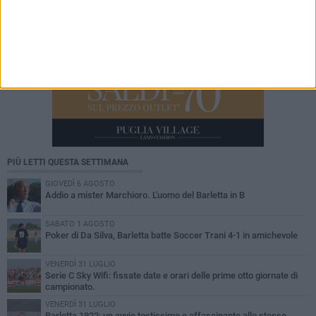
PIÙ LETTI QUESTA SETTIMANA
GIOVEDÌ 6 AGOSTO
Addio a mister Marchioro. L'uomo del Barletta in B
SABATO 1 AGOSTO
Poker di Da Silva, Barletta batte Soccer Trani 4-1 in amichevole
VENERDÌ 31 LUGLIO
Serie C Sky Wifi: fissate date e orari delle prime otto giornate di
campionato.
VENERDÌ 31 LUGLIO
Barletta 1922: un avvio tostissimo e affascinante allo stesso