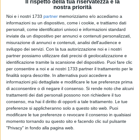
Il rispetto della tua riservatezza è la
nostra priorità
77
A cura di
Noi e i nostri 1733
partner
memorizziamo e/o accediamo a
COSIMO CAMPANELLA
informazioni su un dispositivo, come i cookie, e trattiamo dati
personali, come identificatori univoci e informazioni standard
inviate da un dispositivo per annunci e contenuti personalizzati,
misurazione di annunci e contenuti, analisi dell'audience e
Dopo ben 15 anni, nello scenario di un Puttilli rimesso a
sviluppo dei servizi.
Con la tua autorizzazione noi e i nostri
nuovo, torna il
"Certame Atletico Disfida di Barletta"
,
partner possiamo utilizzare dati precisi di geolocalizzazione e
l'importante meeting di atletica leggera che è stato quasi un
identificazione tramite la scansione del dispositivo. Puoi fare clic
appuntamento fisso dal 1990 al 2009 con presenze anche
per consentire a noi e ai nostri 1733 partner il trattamento per le
prestigiose come la grande Fiona May, i velocisti Stefano
finalità sopra descritte. In alternativa puoi accedere a
Tilli e Manuela Levorato, oltre naturalmente ai beniamini di
informazioni più dettagliate e modificare le tue preferenze prima
casa Veronica Inglese, Mimmo Ricatti, Nicola Cascella e Vito
di acconsentire o di negare il consenso.
Si rende noto che alcuni
trattamenti dei dati personali possono non richiedere il tuo
Incantalupo.
consenso, ma hai il diritto di opporti a tale trattamento. Le tue
preferenze si applicheranno solo a questo sito web. Puoi
L'importante manifestazione, che avrà luogo il prossimo
10
modificare le tue preferenze o revocare il consenso in qualsiasi
settembre con ingresso gratuito
per il pubblico, sarà
momento tornando su questo sito e facendo clic sul pulsante
organizzata dall'
Atletica Sprint di Barletta
grazie anche
"Privacy" in fondo alla pagina web.
all'impegno dell'amministrazione comunale, e in particolar