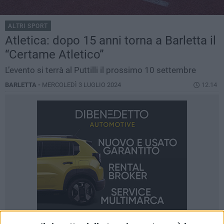
ALTRI SPORT
Atletica: dopo 15 anni torna a Barletta il
“Certame Atletico”
L’evento si terrà al Puttilli il prossimo 10 settembre
BARLETTA -
MERCOLEDÌ 3 LUGLIO 2024
12.14