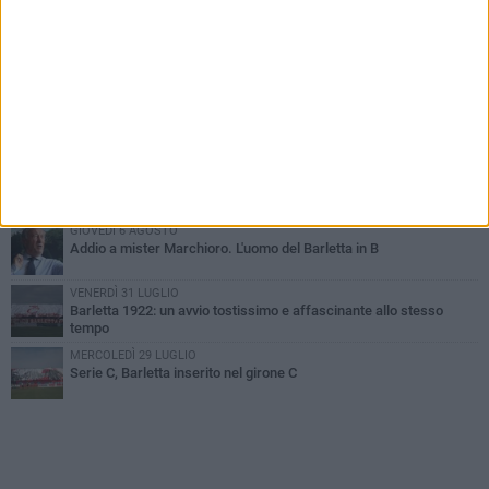
PIÙ LETTI QUESTA SETTIMANA
SABATO 1 AGOSTO
Poker di Da Silva, Barletta batte Soccer Trani 4-1 in amichevole
VENERDÌ 31 LUGLIO
Serie C Sky Wifi: fissate date e orari delle prime otto giornate di
campionato.
VENERDÌ 31 LUGLIO
Il calcio italiano piange l'immenso Franco Baresi
GIOVEDÌ 6 AGOSTO
Addio a mister Marchioro. L'uomo del Barletta in B
VENERDÌ 31 LUGLIO
Barletta 1922: un avvio tostissimo e affascinante allo stesso
tempo
MERCOLEDÌ 29 LUGLIO
Serie C, Barletta inserito nel girone C