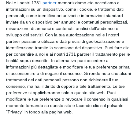
Noi e i nostri 1731
partner
memorizziamo e/o accediamo a
informazioni su un dispositivo, come i cookie, e trattiamo dati
personali, come identificatori univoci e informazioni standard
inviate da un dispositivo per annunci e contenuti personalizzati,
A cura di
misurazione di annunci e contenuti, analisi dell'audience e
LUCA GUERRA
sviluppo dei servizi.
Con la tua autorizzazione noi e i nostri
partner possiamo utilizzare dati precisi di geolocalizzazione e
identificazione tramite la scansione del dispositivo. Puoi fare clic
Undici piazzamenti sul podio, maturati a distanza di 10
per consentire a noi e ai nostri 1731 partner il trattamento per le
chilometri nella Bat e ottenuti in provincia di Roma. Questo il
finalità sopra descritte. In alternativa puoi accedere a
bilancio congiunto della partecipazione di
Energymania
informazioni più dettagliate e modificare le tue preferenze prima
Barletta
e
Fighters Academy Andria
alla
fase interregionale
di acconsentire o di negare il consenso.
Si rende noto che alcuni
trattamenti dei dati personali possono non richiedere il tuo
di kick-boxing
, tenutasi recentemente a
Velletri
e valevole
consenso, ma hai il diritto di opporti a tale trattamento. Le tue
come prova di qualificazione ai campionati assoluti in
preferenze si applicheranno solo a questo sito web. Puoi
programma a maggio in quel di Napoli.
modificare le tue preferenze o revocare il consenso in qualsiasi
momento tornando su questo sito e facendo clic sul pulsante
La copertina della kermesse, che ha visto la partecipazione
"Privacy" in fondo alla pagina web.
dei migliori atleti provenienti dal Centro e dal Sud Italia, è per
Raffaele Daleno
, che ha conquistato tre primati nel 91 kg,
nel kick-light e nel k1 light. Oro anche per
Michele