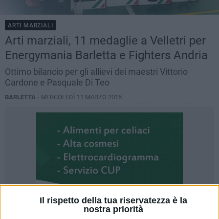
ARTI MARZIALI
Arti marziali, 11 medaglie a Velletri per
Energymania Barletta e Fighters Andria
Ottimo bilancio per gli allievi dei maestri Vittorio
Cardone e Pasquale Di Teo
BARLETTA -
MERCOLEDÌ 11 MARZO 2015
Il rispetto della tua riservatezza è la
nostra priorità