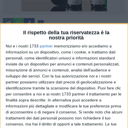
1
Il rispetto della tua riservatezza è la
nostra priorità
Il riscatto è servito. L'Editalia, dopo due stop consecutivi,
Noi e i nostri 1733
partner
memorizziamo e/o accediamo a
informazioni su un dispositivo, come i cookie, e trattiamo dati
torna a vincere e a convincere, aggiudicandosi il posticipo
personali, come identificatori univoci e informazioni standard
della settima giornata di campionato contro l'Azzurri
inviate da un dispositivo per annunci e contenuti personalizzati,
Conversano per 7-3 davanti al proprio pubblico.
misurazione di annunci e contenuti, analisi dell'audience e
sviluppo dei servizi.
Con la tua autorizzazione noi e i nostri
partner possiamo utilizzare dati precisi di geolocalizzazione e
La cronaca
identificazione tramite la scansione del dispositivo. Puoi fare clic
per consentire a noi e ai nostri 1733 partner il trattamento per le
Partita piacevole, quella disputata in serata al "PalaBorgia".
finalità sopra descritte. In alternativa puoi accedere a
L'Editalia ha la palla del vantaggio per ben due volte nei piedi
informazioni più dettagliate e modificare le tue preferenze prima
di acconsentire o di negare il consenso.
Si rende noto che alcuni
di Divincenzo nei primi minuti, ma è l'Azzurri Conversano a
trattamenti dei dati personali possono non richiedere il tuo
sorpresa a sbloccare il risultato al sesto con Giuseppe
consenso, ma hai il diritto di opporti a tale trattamento. Le tue
Fanelli che ruba palla a Velasco e trafigge un incolpevole