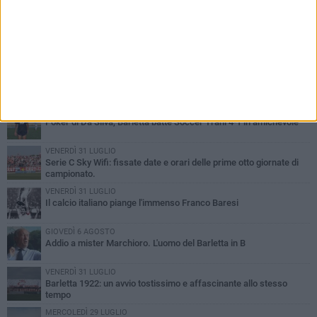
PIÙ LETTI QUESTA SETTIMANA
SABATO 1 AGOSTO
Poker di Da Silva, Barletta batte Soccer Trani 4-1 in amichevole
VENERDÌ 31 LUGLIO
Serie C Sky Wifi: fissate date e orari delle prime otto giornate di
campionato.
VENERDÌ 31 LUGLIO
Il calcio italiano piange l'immenso Franco Baresi
GIOVEDÌ 6 AGOSTO
Addio a mister Marchioro. L'uomo del Barletta in B
VENERDÌ 31 LUGLIO
Barletta 1922: un avvio tostissimo e affascinante allo stesso
tempo
MERCOLEDÌ 29 LUGLIO