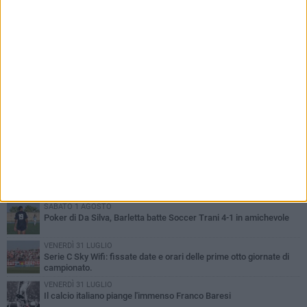
PIÙ LETTI QUESTA SETTIMANA
SABATO 1 AGOSTO
Poker di Da Silva, Barletta batte Soccer Trani 4-1 in amichevole
VENERDÌ 31 LUGLIO
Serie C Sky Wifi: fissate date e orari delle prime otto giornate di
campionato.
VENERDÌ 31 LUGLIO
Il calcio italiano piange l'immenso Franco Baresi