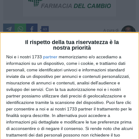
63
A cura di
ADRIANO ANTONUCCI
Il rispetto della tua riservatezza è la
nostra priorità
Noi e i nostri 1733
partner
memorizziamo e/o accediamo a
L'attesa sta per terminare, martedì 10 settembre sulla
informazioni su un dispositivo, come i cookie, e trattiamo dati
rinnovata pista "Pietro Mennea" dello stadio "Puttilli" tornerà
personali, come identificatori univoci e informazioni standard
dopo 15 anni in scena la grande atletica leggera
inviate da un dispositivo per annunci e contenuti personalizzati,
misurazione di annunci e contenuti, analisi dell'audience e
internazionale per il XIV certame Disfida di Barletta. I dettagli
sviluppo dei servizi.
Con la tua autorizzazione noi e i nostri
della manifestazione sono stati svelati questa mattina in
partner possiamo utilizzare dati precisi di geolocalizzazione e
conferenza stampa a Palazzo di Città.
identificazione tramite la scansione del dispositivo. Puoi fare clic
per consentire a noi e ai nostri 1733 partner il trattamento per le
«Questa manifestazione - ha spiegato il direttore del meeting
finalità sopra descritte. In alternativa puoi accedere a
Francesco Paolo Montenero - avrà due momenti, uno iniziale
informazioni più dettagliate e modificare le tue preferenze prima
con le gare giovanili. I ragazzi potranno gareggiare al fianco
di acconsentire o di negare il consenso.
Si rende noto che alcuni
trattamenti dei dati personali possono non richiedere il tuo
dei loro campioni facendo così una bellissima esperienza.