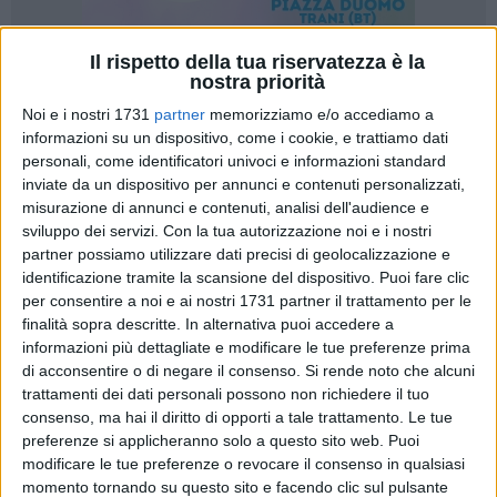
Il rispetto della tua riservatezza è la
nostra priorità
A cura di
LUCA GUERRA
Noi e i nostri 1731
partner
memorizziamo e/o accediamo a
informazioni su un dispositivo, come i cookie, e trattiamo dati
personali, come identificatori univoci e informazioni standard
inviate da un dispositivo per annunci e contenuti personalizzati,
Tra presentazione ufficiale e avvio della
regular season
,
misurazione di annunci e contenuti, analisi dell'audience e
entra nel vivo l'annata 2014/2015 dalla
Polisportiva Acsi
sviluppo dei servizi.
Con la tua autorizzazione noi e i nostri
Onmic Lamusta Barletta:
domani pomeriggio alle 17.30 la
partner possiamo utilizzare dati precisi di geolocalizzazione e
Sala Consiliare accoglierà la prima uscita ufficiale del team
identificazione tramite la scansione del dispositivo. Puoi fare clic
di tennistavolo cittadino, arrivata al 34esimo anno
per consentire a noi e ai nostri 1731 partner il trattamento per le
consecutivo di militanza con tre compagini e tante novità in
finalità sopra descritte. In alternativa puoi accedere a
cantiere.
informazioni più dettagliate e modificare le tue preferenze prima
di acconsentire o di negare il consenso.
Si rende noto che alcuni
trattamenti dei dati personali possono non richiedere il tuo
Titoli di testa per l'organico che nella scorsa stagione ha
consenso, ma hai il diritto di opporti a tale trattamento. Le tue
conquistato la
C1
: il team presieduto da Cosimo Sguera,
preferenze si applicheranno solo a questo sito web. Puoi
fresco di promozione, sarà inserito nel
Girone O
, girone tutto
modificare le tue preferenze o revocare il consenso in qualsiasi
pugliese e dovrà affrontare nell'ordine l'ASD Casamassima
momento tornando su questo sito e facendo clic sul pulsante