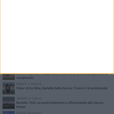
PIÙ LETTI QUESTA SETTIMANA
VENERDÌ 31 LUGLIO
Il calcio italiano piange l'immenso Franco Baresi
VENERDÌ 31 LUGLIO
Serie C Sky Wifi: fissate date e orari delle prime otto giornate di
campionato.
SABATO 1 AGOSTO
Poker di Da Silva, Barletta batte Soccer Trani 4-1 in amichevole
VENERDÌ 31 LUGLIO
Barletta 1922: un avvio tostissimo e affascinante allo stesso
tempo
GIOVEDÌ 30 LUGLIO