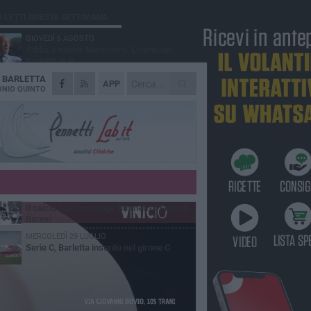
Ù LETTI QUESTA SETTIMANA
GIOVEDÌ 6 AGOSTO
Addio a mister Marchioro. L'uomo del
Barletta in B
A
BARLETTA
SABATO 1 AGOSTO
APP
Poker di Da Silva, Barletta batte Soccer
NIO QUINTO
Trani 4-1 in amichevole
VENERDÌ 31 LUGLIO
Serie C Sky Wifi: fissate date e orari delle
prime otto giornate di campionato.
VENERDÌ 31 LUGLIO
Barletta 1922: un avvio tostissimo e
affascinante allo stesso tempo
VENERDÌ 31 LUGLIO
Il calcio italiano piange l'immenso Franco
Baresi
MERCOLEDÌ 29 LUGLIO
Serie C, Barletta inserito nel girone C