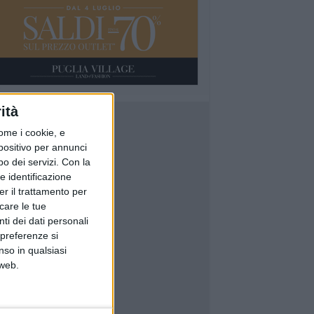
ità
ome i cookie, e
spositivo per annunci
o dei servizi.
Con la
e identificazione
er il trattamento per
icare le tue
ti dei dati personali
 preferenze si
nso in qualsiasi
 web.