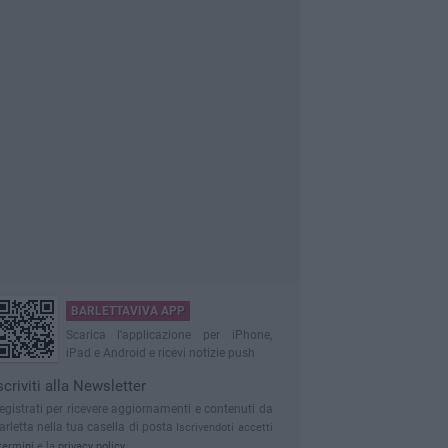
BARLETTAVIVA APP
Scarica l'applicazione per iPhone,
iPad e Android e ricevi notizie push
scriviti alla Newsletter
egistrati per ricevere aggiornamenti e contenuti da
arletta nella tua casella di posta
Iscrivendoti accetti
termini
e la
privacy policy