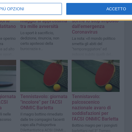
PIÙ OPZIONI
ACCETTO
l 25
Tennistavolo: il 18
Anche il tennistavolo
porte
maggio si approssima
soffre lo stop imposto
latitano
tra mille avversità
dall'emergenza
Coronavirus
Lo sport è sacrificio,
dedizione, rinuncia, non
te operino
La nota: «Il mondo politico
certo apoteosi della
tra
smetta gli abiti del
burocrazia e
e ad alto
"temporeggiatore" ed
dell'insensibilità
 e sports
indossi subito quelli del
curi
"soccorritore"»
giornata
Tennistavolo: giornata
Tennistavolo:
ACSI
"incolore" per l'ACSI
palcoscenico
a
ONMIC Barletta
nazionale avaro di
soddisfazioni per
i nelle
Il magro bottino rimediato
l'ACSI ONMIC Barletta
 scorso
dalle tre compagini facenti
capo alla Polisportiva
Bottino magro per i pongisti
Dilettantistica ACSI ONMIC
barlettani nel 3° Torneo