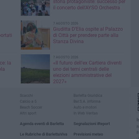
storia protagoniste: successo per
il concerto dell’AYSO Orchestra
7 AGOSTO 2026
Giuditta D’Elia ospite al Palazzo
ortati
di Città per prendere parte alla
Stanza Divina
7 AGOSTO 2026
ce: la
«Il futuro dell'ex Cartiera diventi
ola
uno dei temi centrali delle
elezioni amministrative del
2027»
Scacchi
Barletta Giuridica
Calcio a 5
Bar.S.A. informa
Beach Soccer
Auto e motori
Altri sport
In Web Veritas
I
Agenda eventi di Barletta
Segnalazioni iReport
R
B
Le Rubriche di BarlettaViva
Previsioni meteo
i