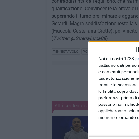
contraddistinta dall'equilibrio, che ha i
qualificazione. Convincente la prova di 
superando il turno preliminare e agganci
Gerardi. Magra soddisfazione resta la vit
(Fiaccola Castellana Grotte), poi vincitor
(
Twitter: @GuerraLuca88
)
I
TENNISTAVOLO
POLISPORTIVA DILETTANTISTICA 
Noi e i nostri 1733
p
trattiamo dati person
e contenuti personali
tua autorizzazione no
tramite la scansione 
le finalità sopra des
preferenze prima di 
possono non richieder
Altri contenuti a tema
applicheranno solo a
momento tornando su 