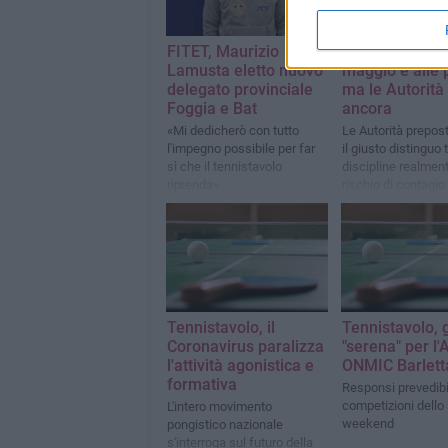
FITET, Maurizio
Tennistavolo, i
Lamusta eletto nuovo
maggio è alle 
delegato provinciale
ma le Autorità 
Foggia e Bat
ancora
«Mi dedicherò con tutto
Le Autorità prepos
l'impegno possibile per far
il giusto distinguo 
sì che il tennistavolo
discipline realment
riprenda»
rischio di contagio
decisamente più si
Tennistavolo, il
Tennistavolo, 
Coronavirus paralizza
"serena" per l'
l'attività agonistica e
ONMIC Barlett
formativa
Responsi prevedibil
competizioni dello
L'intero movimento
weekend
pongistico nazionale
s'interroga sul futuro della