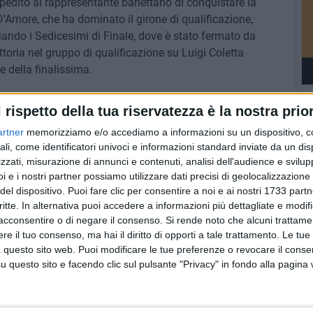
mpedito al rappresentante barlettano di conquistare la
D'Amore, che ha dominato il girone di qualificazione,
ando i Sedicesimi di Finale, dove è stato fermato da
toria nel gruppo di qualificazione su Luigi Coletta
e della finalissima.
l rispetto della tua riservatezza è la nostra prior
ASI LAMUSTA
artner
memorizziamo e/o accediamo a informazioni su un dispositivo, c
ali, come identificatori univoci e informazioni standard inviate da un di
zzati, misurazione di annunci e contenuti, analisi dell'audience e svilupp
i e i nostri partner possiamo utilizzare dati precisi di geolocalizzazione 
del dispositivo. Puoi fare clic per consentire a noi e ai nostri 1733 partn
critte. In alternativa puoi accedere a informazioni più dettagliate e modif
acconsentire o di negare il consenso.
Si rende noto che alcuni trattamen
e il tuo consenso, ma hai il diritto di opporti a tale trattamento. Le tue
 questo sito web. Puoi modificare le tue preferenze o revocare il conse
questo sito e facendo clic sul pulsante "Privacy" in fondo alla pagina