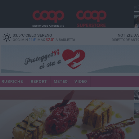
PI
33.5
°C
CIELO SERENO
NOTIZIE D
32.5°
OGGI MIN
24.5°
MAX
A
BARLETTA
DIRETTORE
ANTO
RUBRICHE
IREPORT
METEO
VIDEO