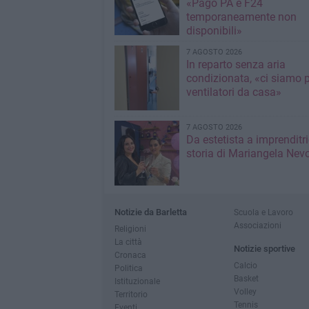
«Pago PA e F24
temporaneamente non
disponibili»
7 AGOSTO 2026
In reparto senza aria
condizionata, «ci siamo p
ventilatori da casa»
7 AGOSTO 2026
Da estetista a imprenditri
storia di Mariangela Nev
Notizie da Barletta
Scuola e Lavoro
Associazioni
Religioni
La città
Notizie sportive
Cronaca
Calcio
Politica
Basket
Istituzionale
Volley
Territorio
Tennis
Eventi