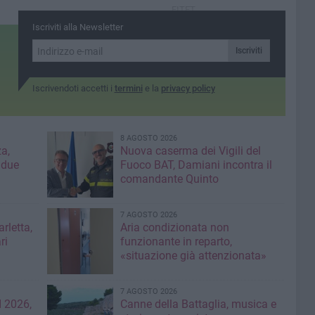
Barletta
FITET
Iscriviti alla Newsletter
Iscriviti
Iscrivendoti accetti i
termini
e la
privacy policy
8 AGOSTO 2026
a,
Nuova caserma dei Vigili del
 due
Fuoco BAT, Damiani incontra il
comandante Quinto
7 AGOSTO 2026
rletta,
Aria condizionata non
ri
funzionante in reparto,
«situazione già attenzionata»
7 AGOSTO 2026
 2026,
Canne della Battaglia, musica e