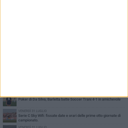
PIÙ LETTI QUESTA SETTIMANA
GIOVEDÌ 6 AGOSTO
Addio a mister Marchioro. L'uomo del Barletta in B
SABATO 1 AGOSTO
Poker di Da Silva, Barletta batte Soccer Trani 4-1 in amichevole
VENERDÌ 31 LUGLIO
Serie C Sky Wifi: fissate date e orari delle prime otto giornate di
campionato.
VENERDÌ 31 LUGLIO