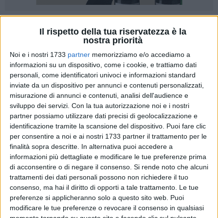
Il rispetto della tua riservatezza è la
nostra priorità
Noi e i nostri 1733
partner
memorizziamo e/o accediamo a
Brutta battuta d'arresto per i Draghi Bat rugby nella partita
informazioni su un dispositivo, come i cookie, e trattiamo dati
d'andata del primo turno della seconda fase del campionato
personali, come identificatori univoci e informazioni standard
inviate da un dispositivo per annunci e contenuti personalizzati,
interregionale di serie C. Sotto il sole del terreno di gioco di
misurazione di annunci e contenuti, analisi dell'audience e
Rende, gli uomini di coach Fabiano si arrendono allo Scuola
sviluppo dei servizi.
Con la tua autorizzazione noi e i nostri
Cosenza Rugby per 37 a 10, peggior passivo stagionale.
partner possiamo utilizzare dati precisi di geolocalizzazione e
identificazione tramite la scansione del dispositivo. Puoi fare clic
Nonostante il profondo stato di emergenza che ha costretto i
per consentire a noi e ai nostri 1733 partner il trattamento per le
biancoazzurri a scendere in campo con gli uomini contati e
finalità sopra descritte. In alternativa puoi accedere a
posizionati in ruoli sperimentali, l'avvio di gara è positivo e
informazioni più dettagliate e modificare le tue preferenze prima
di acconsentire o di negare il consenso.
Si rende noto che alcuni
lascia ben sperare per il prosieguo della gara. Guidati da
trattamenti dei dati personali possono non richiedere il tuo
Pacini, autore di un drop, una meta e una trasformazione, i
consenso, ma hai il diritto di opporti a tale trattamento. Le tue
Draghi si portano immediatamente sul 10 a 0 in proprio
preferenze si applicheranno solo a questo sito web. Puoi
favore, prima di subire l'ondata rossoblù che non ha più
modificare le tue preferenze o revocare il consenso in qualsiasi
permesso di siglare punti se non con un unico tentativo da
momento tornando su questo sito e facendo clic sul pulsante