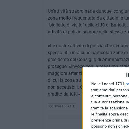
Un'attività straordinaria dunque, congiu
zona molto frequentata da cittadini e tu
"biglietto di visita" della città di Barlet
attività di pulizia sempre nella stessa z
«Le nostre attività di pulizia che iteri
spesso utili in alcune particolari zone di 
presidente del Consiglio di Amministraz
prosegue: «Invoco con la massima ragione
maggiore attenzione da parte dei padroni
I
di cui la zona su cui interverremo è part
Noi e i nostri 1731
p
non accettabili. Chiediamo solo buon se
trattiamo dati person
gradito da tutti» – conclude Mangione.
e contenuti personali
tua autorizzazione no
CONCATTEDRALE
tramite la scansione 
le finalità sopra des
preferenze prima di 
possono non richieder