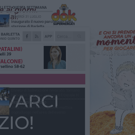
Ù LETTI QUESTA SETTIMANA
VENERDÌ 31 LUGLIO
Inaugurato il nuovo parcheggio nella
stazione di Barletta
A
BARLETTA
MERCOLEDÌ 5 AGOSTO
APP
Barletta piange Gioacchino Dagnello:
NIO QUINTO
64enne barlettano investito all'alba a Trani
GIOVEDÌ 30 LUGLIO
Rapina all'Ipercoop di Barletta: nel mirino la
gioielleria, banditi in fuga
DOMENICA 2 AGOSTO
Beni confiscati alla mafia. Nasce il servizio
di Co-housing
VENERDÌ 31 LUGLIO
Divieto di balneazione revocato, tornano
balneabili le acque antistanti il Canale H
MERCOLEDÌ 5 AGOSTO
Jova Summer Party, giovedì mattina
sopralluogo nell'area dell'evento