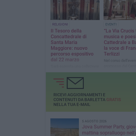
occasione dei 750 anni della
Santissima dello S
traslazione delle spoglie del
del busto reliquiari
Santo
Ruggiero
RELIGIONI
EVENTI
Il Tesoro della
“La Via Crucis 
Concattedrale di
musica e poesi
Santa Maria
Cattedrale a B
Maggiore: nuovo
la voce di Fra
percorso espositivo
Terlizzi
dal 22 marzo
Nel corso dell'even
promosso dal Cent
Sarà esposta una collezione
“Barletta in Rosa",
di oggetti sacri in argento,
recitati versi di Pas
veri e propri capolavori di
Primo Levi, Don To
arte orafa
e altri
RICEVI AGGIORNAMENTI E
CONTENUTI DA BARLETTA
GRATIS
NELLA TUA E-MAIL
5 AGOSTO 2026
Jova Summer Party, giov
mattina sopralluogo nell'