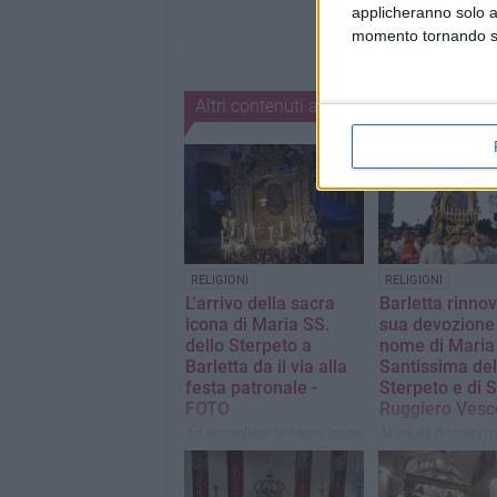
applicheranno solo a
momento tornando su 
Altri contenuti a tema
RELIGIONI
RELIGIONI
L'arrivo della sacra
Barletta rinnov
icona di Maria SS.
sua devozione
dello Sterpeto a
nome di Maria
Barletta da il via alla
Santissima del
festa patronale -
Sterpeto e di 
FOTO
Ruggiero Vesc
Ad accogliere la sacra icona
Al via da domani ma
della Madonna dello
mese mariano, con
Sterpeto, il busto reliquiario
presenza in Catted
di San Ruggiero, in
dell'icona della Ve