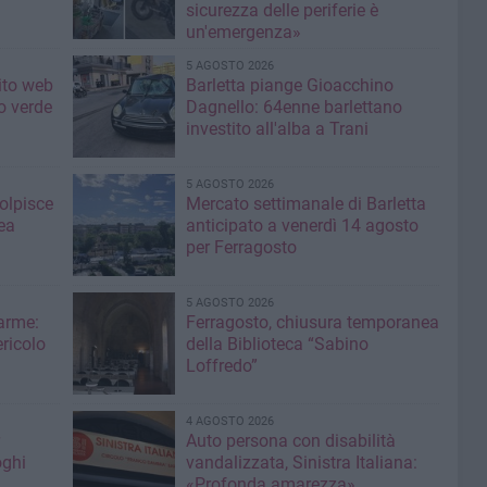
sicurezza delle periferie è
un'emergenza»
5 AGOSTO 2026
sito web
Barletta piange Gioacchino
o verde
Dagnello: 64enne barlettano
investito all'alba a Trani
5 AGOSTO 2026
colpisce
Mercato settimanale di Barletta
ea
anticipato a venerdì 14 agosto
per Ferragosto
5 AGOSTO 2026
larme:
Ferragosto, chiusura temporanea
ricolo
della Biblioteca “Sabino
Loffredo”
4 AGOSTO 2026
Auto persona con disabilità
oghi
vandalizzata, Sinistra Italiana:
«Profonda amarezza»