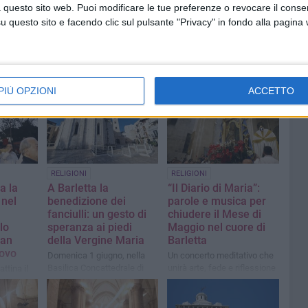
 questo sito web. Puoi modificare le tue preferenze o revocare il conse
questo sito e facendo clic sul pulsante "Privacy" in fondo alla pagina
PIÙ OPZIONI
ACCETTO
RELIGIONI
RELIGIONI
a la
A Barletta la
“Il Diario di Maria”:
 nel
benedizione dei
parole e musica per
fanciulli: un gesto di
chiudere il Mese di
lo
speranza ai piedi
Maggio nel cuore di
San
della Vergine Maria
Barletta
ovo
Domenica 1 giugno, nella
Un concerto meditativo che
Basilica Concattedrale di
unirà arte, fede e riflessione
ttina il
Santa Maria Maggiore, ci
 la
sarà la benedizione per
rale
bambini e ragazzi
rgine