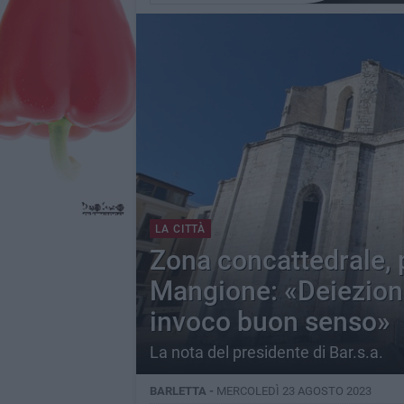
LA CITTÀ
Zona concattedrale, p
Mangione: «Deiezioni
invoco buon senso»
La nota del presidente di Bar.s.a.
BARLETTA -
MERCOLEDÌ 23 AGOSTO 2023