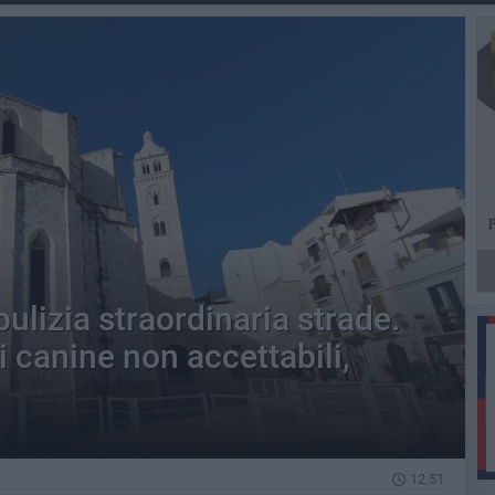
ulizia straordinaria strade.
 canine non accettabili,
12.51