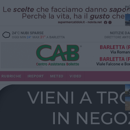
PI
24
°C
NUBI SPARSE
NOTIZIE D
31°
OGGI MIN
24°
MAX
A
BARLETTA
DIRETTORE
ANTO
RUBRICHE
IREPORT
METEO
VIDEO