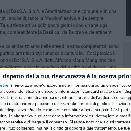
nta di Bar.S.A. S.p.A. e Amministrazione comunale, in una
risti, anche durante la "movida" estiva, e da sempre
ta. Tale azione arriva solo pochi giorni dopo un'analoga
ona, comprendente la Basilica, via Duomo e vie attinenti.
amo e calendarizziamo nelle aree di nostra competenza, sono
particolare rilevanza turistica e culturale». Così precisa il
ione di Bar.S.A. S.p.A. dott. Alfonso Maria Mangione che
volezza, a totale beneficio della città e del decoro, una
 dei nostri amici a quattro zampe. Purtroppo le deiezioni,
l rispetto della tua riservatezza è la nostra prior
icolarmente colpita, lasciano uno strato di sporco e olezzi
artner
memorizziamo e/o accediamo a informazioni su un dispositivo, c
nso e amore per la città, un piccolo sforzo sicuramente
ali, come identificatori univoci e informazioni standard inviate da un di
zzati, misurazione di annunci e contenuti, analisi dell'audience e svilupp
i e i nostri partner possiamo utilizzare dati precisi di geolocalizzazione 
del dispositivo. Puoi fare clic per consentire a noi e ai nostri 1731 partn
critte. In alternativa puoi accedere a informazioni più dettagliate e modif
acconsentire o di negare il consenso.
Si rende noto che alcuni trattamen
e il tuo consenso, ma hai il diritto di opporti a tale trattamento. Le tue