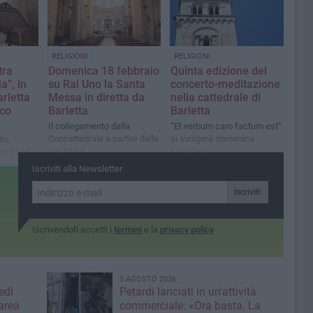
terpeto e
o di San
RELIGIONI
RELIGIONI
tra
Domenica 18 febbraio
Quinta edizione del
a”, in
su Rai Uno la Santa
concerto-meditazione
arletta
Messa in diretta da
nella cattedrale di
nco
Barletta
Barletta
Il collegamento dalla
“Et verbum caro factum est”
Concattedrale a partire dalle
si svolgerà domenica
to,
ore 10.55
prossima
ro Studi
 verranno
Iscriviti alla Newsletter
olini,
nino Bello
Iscriviti
Iscrivendoti accetti i
termini
e la
privacy policy
5 AGOSTO 2026
edì
Petardi lanciati in un'attività
area
commerciale: «Ora basta. La