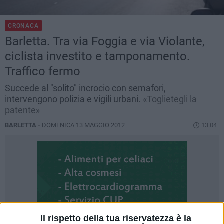
CRONACA
Barletta. Tra via Foggia e via Violante,
ciclista investito e tamponamento.
Traffico fermo
Succede al "solito" incrocio con semafori,
intervengono polizia e vigili urbani.
«Toglietegli la
patente»
BARLETTA -
DOMENICA 13 MAGGIO 2012
13.04
Il rispetto della tua riservatezza è la