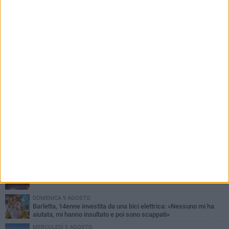
PIÙ LETTI QUESTA SETTIMANA
MERCOLEDÌ 5 AGOSTO
Barletta piange Gioacchino Dagnello: 64enne barlettano investito
all'alba a Trani
GIOVEDÌ 6 AGOSTO
Il ricordo di "Cecco", il benzinaio col sorriso: «Contava i giorni che
lo separavano dalla pensione»
VENERDÌ 7 AGOSTO
Incidente sulla 16 bis a Barletta, traffico bloccato verso Bari
DOMENICA 9 AGOSTO
Barletta, 14enne investita da una bici elettrica: «Nessuno mi ha
aiutata, mi hanno insultato e poi sono scappati»
MERCOLEDÌ 5 AGOSTO