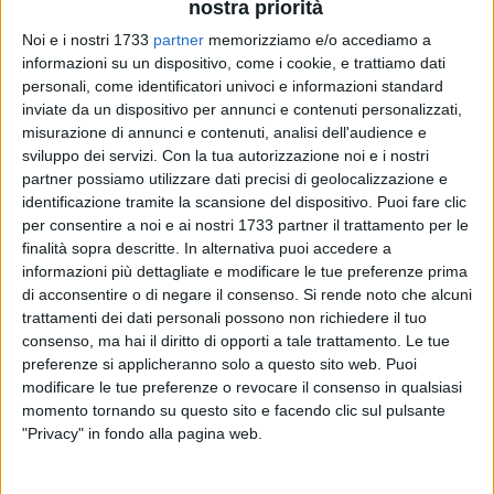
nostra priorità
Noi e i nostri 1733
partner
memorizziamo e/o accediamo a
informazioni su un dispositivo, come i cookie, e trattiamo dati
personali, come identificatori univoci e informazioni standard
inviate da un dispositivo per annunci e contenuti personalizzati,
misurazione di annunci e contenuti, analisi dell'audience e
A cura di
sviluppo dei servizi.
Con la tua autorizzazione noi e i nostri
MARIO SCULCO
partner possiamo utilizzare dati precisi di geolocalizzazione e
identificazione tramite la scansione del dispositivo. Puoi fare clic
per consentire a noi e ai nostri 1733 partner il trattamento per le
finalità sopra descritte. In alternativa puoi accedere a
Ne abbiamo già parlato, speriamo di non riparlarne. Sempre
informazioni più dettagliate e modificare le tue preferenze prima
più spesso l'incrocio tra via Regina Margherita/Via Foggia e
di acconsentire o di negare il consenso.
Si rende noto che alcuni
via Violante, noto per i suoi semafori, gli immancabili
trattamenti dei dati personali possono non richiedere il tuo
"lavoratori" armati di spugne, acqua saponata, e colaacqua,
consenso, ma hai il diritto di opporti a tale trattamento. Le tue
ma anche per recenti e frequenti incidenti dalla varia natura.
preferenze si applicheranno solo a questo sito web. Puoi
Questa domenica non fa eccezione, si rientra dalle spiaggie
modificare le tue preferenze o revocare il consenso in qualsiasi
già assolate, più traffico del normale e meno prudenza.
momento tornando su questo sito e facendo clic sul pulsante
"Privacy" in fondo alla pagina web.
Ne fa le spese un ciclista investito all'incrocio da un auto e
rimasto a terra. L'uomo, brizzolato sulla settantina non