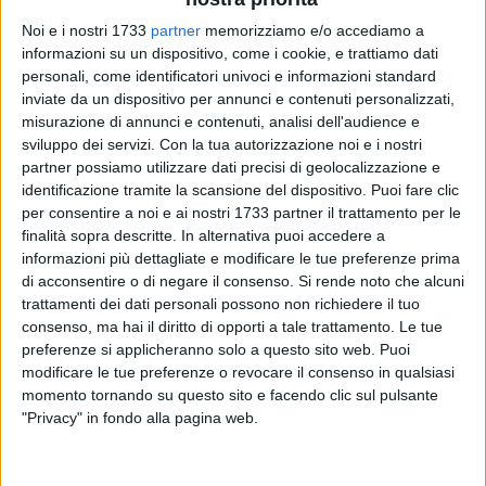
Noi e i nostri 1733
partner
memorizziamo e/o accediamo a
informazioni su un dispositivo, come i cookie, e trattiamo dati
personali, come identificatori univoci e informazioni standard
inviate da un dispositivo per annunci e contenuti personalizzati,
misurazione di annunci e contenuti, analisi dell'audience e
sviluppo dei servizi.
Con la tua autorizzazione noi e i nostri
partner possiamo utilizzare dati precisi di geolocalizzazione e
L'Amministrazione comunale (Settore Servizi Pubblici),
identificazione tramite la scansione del dispositivo. Puoi fare clic
per consentire a noi e ai nostri 1733 partner il trattamento per le
recepite le numerose istanze pervenute dai lavoratori del
finalità sopra descritte. In alternativa puoi accedere a
comparto produttivo delle aziende localizzate in via Callano,
informazioni più dettagliate e modificare le tue preferenze prima
ha provveduto a verificare i livelli di fruizione del Servizio di
di acconsentire o di negare il consenso.
Si rende noto che alcuni
Trasporto Pubblico straordinario, già garantito dal 2 maggio
trattamenti dei dati personali possono non richiedere il tuo
al 31 luglio 2011 per superare le criticità derivanti
consenso, ma hai il diritto di opporti a tale trattamento. Le tue
dall'interruzione dell'arteria in relazione ai lavori di
preferenze si applicheranno solo a questo sito web. Puoi
realizzazione del sottopasso, ed è giunta ad ottimizzarlo
modificare le tue preferenze o revocare il consenso in qualsiasi
momento tornando su questo sito e facendo clic sul pulsante
adeguandolo alle esigenze.
"Privacy" in fondo alla pagina web.
Pertanto, a decorrere da lunedì 14 novembre 2011, sarà
nuovamente assicurato un Servizio Straordinario di
Trasporto Pubblico attivo dal lunedì al venerdì limitatamente