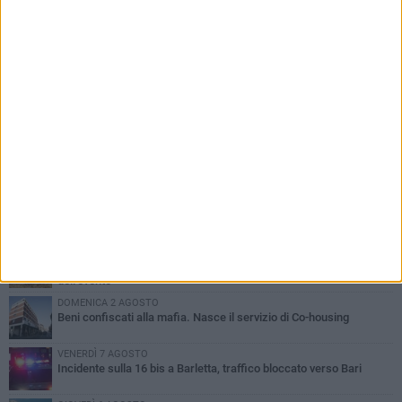
PIÙ LETTI QUESTA SETTIMANA
MERCOLEDÌ 5 AGOSTO
Barletta piange Gioacchino Dagnello: 64enne barlettano investito
all'alba a Trani
GIOVEDÌ 6 AGOSTO
Il ricordo di "Cecco", il benzinaio col sorriso: «Contava i giorni che
lo separavano dalla pensione»
MERCOLEDÌ 5 AGOSTO
Jova Summer Party, giovedì mattina sopralluogo nell'area
dell'evento
DOMENICA 2 AGOSTO
Beni confiscati alla mafia. Nasce il servizio di Co-housing
VENERDÌ 7 AGOSTO
Incidente sulla 16 bis a Barletta, traffico bloccato verso Bari