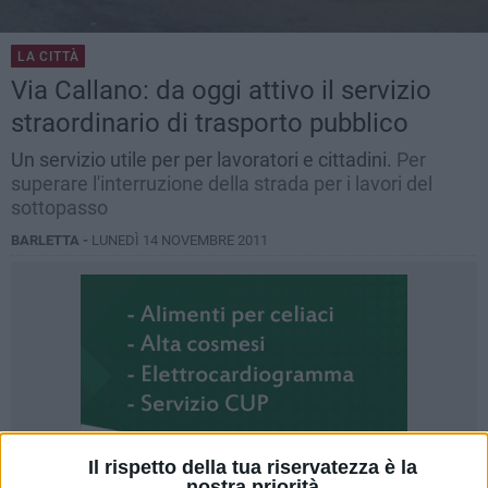
LA CITTÀ
Via Callano: da oggi attivo il servizio
straordinario di trasporto pubblico
Un servizio utile per per lavoratori e cittadini.
Per
superare l'interruzione della strada per i lavori del
sottopasso
BARLETTA -
LUNEDÌ 14 NOVEMBRE 2011
Il rispetto della tua riservatezza è la
nostra priorità