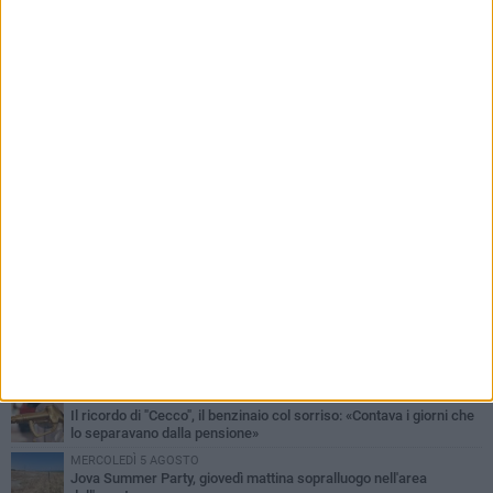
PIÙ LETTI QUESTA SETTIMANA
MERCOLEDÌ 5 AGOSTO
Barletta piange Gioacchino Dagnello: 64enne barlettano investito
all'alba a Trani
GIOVEDÌ 6 AGOSTO
Il ricordo di "Cecco", il benzinaio col sorriso: «Contava i giorni che
lo separavano dalla pensione»
MERCOLEDÌ 5 AGOSTO
Jova Summer Party, giovedì mattina sopralluogo nell'area