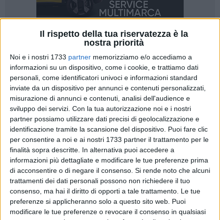
Il rispetto della tua riservatezza è la
nostra priorità
Noi e i nostri 1733
partner
memorizziamo e/o accediamo a
A cura di
informazioni su un dispositivo, come i cookie, e trattiamo dati
VIVIANA DAMORE
personali, come identificatori univoci e informazioni standard
inviate da un dispositivo per annunci e contenuti personalizzati,
misurazione di annunci e contenuti, analisi dell'audience e
Varsavia senza ritorno, richiama il titolo di un noto film
sviluppo dei servizi.
Con la tua autorizzazione noi e i nostri
quello che hanno vissuto cinque studentesse dell'Istituto
partner possiamo utilizzare dati precisi di geolocalizzazione e
Tecnico Commerciale Cassandro di Barletta che al ritorno da
identificazione tramite la scansione del dispositivo. Puoi fare clic
una gita scolastica, non essendo riuscite a imbarcarsi per il
per consentire a noi e ai nostri 1733 partner il trattamento per le
finalità sopra descritte. In alternativa puoi accedere a
volo di rientro, sono dovute restare da sole a Varsavia,
informazioni più dettagliate e modificare le tue preferenze prima
mentre il resto della classe tornava in Italia in aereo.
di acconsentire o di negare il consenso.
Si rende noto che alcuni
trattamenti dei dati personali possono non richiedere il tuo
La gita avrebbe avuto inizio il giorno 13 aprile, come
consenso, ma hai il diritto di opporti a tale trattamento. Le tue
conclusione di un progetto scolastico storico-didattico
preferenze si applicheranno solo a questo sito web. Puoi
intitolato "Shoa e memoria", per poi terminare nel ritorno il 16
modificare le tue preferenze o revocare il consenso in qualsiasi