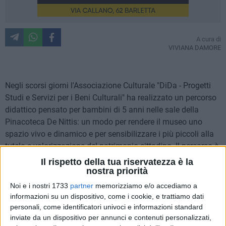
A cura di
VIVIANA DAMORE
Negli scorsi giorni l'Associazione Culturale "DiDa - Progetti
Studi e Servizi per i Beni Culturali" ha realizzato un percorso
didattico pensato per bambini di 5 anni nelle sale della
Pinacoteca De Nittis: un modo per rendere il museo uno
spazio vivo e dinamico e per sensibilizzare i più piccoli alla
tutela e valorizzazione del patrimonio cittadino. Il percorso è
stato realizzato con il consenso dell'Amministrazione
Il rispetto della tua riservatezza è la
Comunale e in collaborazione con l'Istituto Comprensivo
nostra priorità
"Pietro Mennea" - Scuola dell'Infanzia "Carlo Maria Giulini".
Noi e i nostri 1733
partner
memorizziamo e/o accediamo a
Abbiamo intervistato per l'occasione Ester De Rosa, storico
informazioni su un dispositivo, come i cookie, e trattiamo dati
dell'arte e responsabile scientifico dell'Associazione.
personali, come identificatori univoci e informazioni standard
inviate da un dispositivo per annunci e contenuti personalizzati,