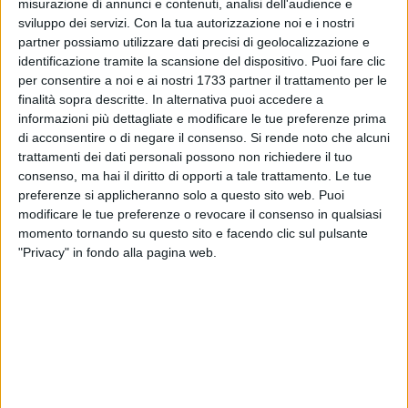
misurazione di annunci e contenuti, analisi dell'audience e
In che modo è nata l'idea di creare un percorso didattico
sviluppo dei servizi.
Con la tua autorizzazione noi e i nostri
adatto ai più piccoli?
partner possiamo utilizzare dati precisi di geolocalizzazione e
«L'idea trae ispirazione dai miei studi nel campo della
identificazione tramite la scansione del dispositivo. Puoi fare clic
gestione e valorizzazione del patrimonio culturale, dalle
per consentire a noi e ai nostri 1733 partner il trattamento per le
diverse esperienze lavorative svolte in musei di fama
finalità sopra descritte. In alternativa puoi accedere a
internazionale, ma soprattutto dalla convinzione che un
informazioni più dettagliate e modificare le tue preferenze prima
di acconsentire o di negare il consenso.
Si rende noto che alcuni
museo capace di coinvolgere ed emozionare i più piccoli sia
trattamenti dei dati personali possono non richiedere il tuo
un museo al passo con i tempi, in grado di raccontarsi e di
consenso, ma hai il diritto di opporti a tale trattamento. Le tue
promuoversi. L'idea si è sviluppata nella certezza di voler
preferenze si applicheranno solo a questo sito web. Puoi
realizzare a Barletta e nella meravigliosa Pinacoteca De
modificare le tue preferenze o revocare il consenso in qualsiasi
Nittis un'esperienza modulata appositamente per i più
momento tornando su questo sito e facendo clic sul pulsante
piccoli, sperimentare una modalità di "visita" più pratica e
"Privacy" in fondo alla pagina web.
laboratoriale conformata agli standard internazionali di
didattica museale. Fonte di ispirazione sono di sicuro il
pensiero e il metodo di Bruno Munari:
dall'idea che la vera
rivoluzione sia proprio quella di lavorare con i bambini
come futuri uomini, al sogno di promuovere una società
fatta di persone creative e non ripetitive.
Ho progettato il
percorso didattico con l'ausilio delle altre guide specializzate