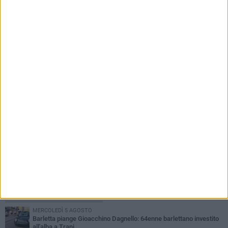
8 AGOSTO 2026
Progetto Civico: Sul canale H serve una visione
come Rimini
PIÙ LETTI QUESTA SETTIMANA
MERCOLEDÌ 5 AGOSTO
Barletta piange Gioacchino Dagnello: 64enne barlettano investito
all'alba a Trani