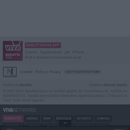
BARLETTAVIVA APP
Scarica l'applicazione per iPhone,
iPad e Android e ricevi notizie push
Contatti
Policy e Privacy
GOCITY NEWS PLATFORM
Notizie da
Barletta
Direttore
Antonio Quinto
© 2001-2026 BarlettaViva è un portale gestito da InnovaNews srl. Partita iva
08059640725. Testata giornalistica telematica registrata presso il Tribunale di
Trani. Tutti i diritti riservati.
BARLETTA
ANDRIA
BARI
BISCEGLIE
BITONTO
CANOSA
CERIGNOLA
CORATO
GIOVINAZZO
MARGHERITA DI SAVOIA