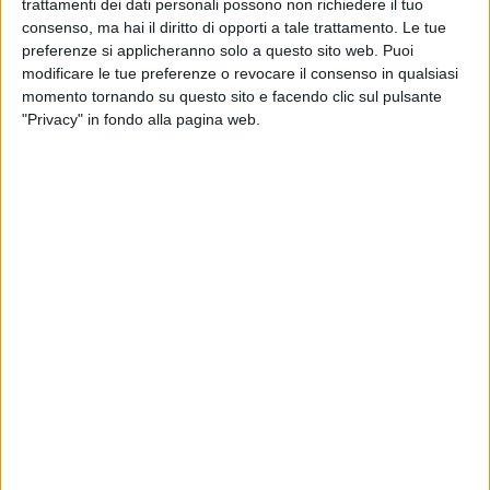
trattamenti dei dati personali possono non richiedere il tuo
di
Cerignola.
consenso, ma hai il diritto di opporti a tale trattamento. Le tue
preferenze si applicheranno solo a questo sito web. Puoi
La legge, considerata un pilastro nella lotta alla criminalità
modificare le tue preferenze o revocare il consenso in qualsiasi
organizzata, ha portato nel tempo alla confisca di decine di
momento tornando su questo sito e facendo clic sul pulsante
migliaia di beni in tutta Italia.
"Privacy" in fondo alla pagina web.
Secondo l'ultimo report di Libera sono oltre 36.000 i beni
immobili confiscati in Italia alla mafia, ma circa 5 su 10
rimangono ancora da destinare ad usi sociali o istituzionali,
evidenziando la necessità di accelerare i processi di riuso
concreto.
«
In Puglia sono 1.532 i beni immobili confiscati alla
criminalità del nostro territorio regionale ancora in attesa di
una piena destinazione sociale
» spiega
Michele Gallo -
delegato BAT Libera
- «
mentre oltre mille sono quelli gestiti
già da associazioni, cooperative sociali ed enti del terzo
settore, attivi in 45 comuni pugliesi
».