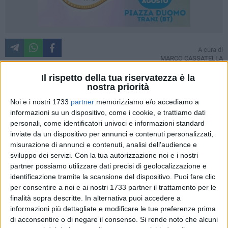
A cura di
MARCO CASSATELLA
Il rispetto della tua riservatezza è la
nostra priorità
Trent'anni dopo l'approvazione della legge 109 del 7 marzo
Noi e i nostri 1733
partner
memorizziamo e/o accediamo a
1996, che per la prima volta in Italia ha istituito la
confisca
informazioni su un dispositivo, come i cookie, e trattiamo dati
dei beni alle organizzazioni mafiose per destinarli a finalità
personali, come identificatori univoci e informazioni standard
sociali
, a Barletta si è svolto un incontro pubblico di
inviate da un dispositivo per annunci e contenuti personalizzati,
misurazione di annunci e contenuti, analisi dell'audience e
riflessione e approfondimento sul valore civile e sull'utilizzo
sviluppo dei servizi.
Con la tua autorizzazione noi e i nostri
di questi beni.
partner possiamo utilizzare dati precisi di geolocalizzazione e
identificazione tramite la scansione del dispositivo. Puoi fare clic
L'evento, promosso da
Libera Barletta e Arci Cafiero
, ha
per consentire a noi e ai nostri 1733 partner il trattamento per le
visto la partecipazione in collegamento online di
Vincenzo
finalità sopra descritte. In alternativa puoi accedere a
Pugliese, referente della Cooperativa Sociale Altereco
,
informazioni più dettagliate e modificare le tue preferenze prima
impegnata nella gestione di più beni confiscati sul territorio
di acconsentire o di negare il consenso.
Si rende noto che alcuni