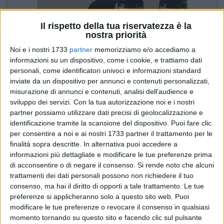
Il rispetto della tua riservatezza è la
504
nostra priorità
Noi e i nostri 1733
partner
memorizziamo e/o accediamo a
informazioni su un dispositivo, come i cookie, e trattiamo dati
Ha preso forma a Barletta nel 2022, a cura della UOSVD
personali, come identificatori univoci e informazioni standard
Coordinamento Aziendale di Terapia del Dolore ed Accessi
inviate da un dispositivo per annunci e contenuti personalizzati,
misurazione di annunci e contenuti, analisi dell'audience e
Vascolari del Dimiccoli, diretta dal dott. Michele Debitonto,
sviluppo dei servizi.
Con la tua autorizzazione noi e i nostri
un rilevante progetto rivolto ai pazienti oncologici e fragili
partner possiamo utilizzare dati precisi di geolocalizzazione e
intrasportabili. Si tratta del posizionamento di cateteri
identificazione tramite la scansione del dispositivo. Puoi fare clic
vascolari e della gestione degli stessi a domicilio.
per consentire a noi e ai nostri 1733 partner il trattamento per le
finalità sopra descritte. In alternativa puoi accedere a
Il picc (peripherally inserted central catheter) è considerato,
informazioni più dettagliate e modificare le tue preferenze prima
infatti, un sistema sicuro per le cure domiciliari sia per la
di acconsentire o di negare il consenso.
Si rende noto che alcuni
trattamenti dei dati personali possono non richiedere il tuo
somministrazione a breve che a lungo termine di antibiotici,
consenso, ma hai il diritto di opporti a tale trattamento. Le tue
chemioterapici e nutrizione parenterali.
preferenze si applicheranno solo a questo sito web. Puoi
modificare le tue preferenze o revocare il consenso in qualsiasi
"Il progetto - spiega il dott. Debitonto - si fonda su due
momento tornando su questo sito e facendo clic sul pulsante