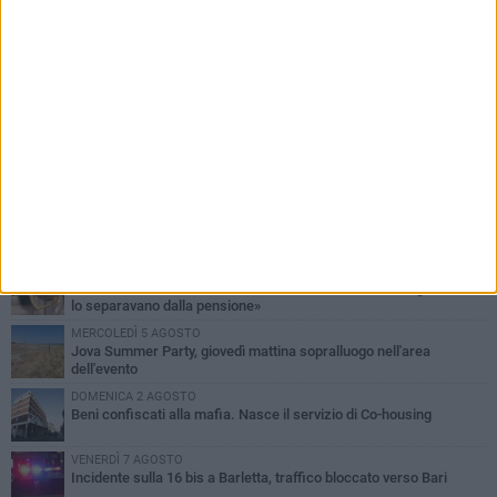
PIÙ LETTI QUESTA SETTIMANA
MERCOLEDÌ 5 AGOSTO
Barletta piange Gioacchino Dagnello: 64enne barlettano investito
all'alba a Trani
GIOVEDÌ 6 AGOSTO
Il ricordo di "Cecco", il benzinaio col sorriso: «Contava i giorni che
lo separavano dalla pensione»
MERCOLEDÌ 5 AGOSTO
Jova Summer Party, giovedì mattina sopralluogo nell'area
dell'evento
DOMENICA 2 AGOSTO
Beni confiscati alla mafia. Nasce il servizio di Co-housing
VENERDÌ 7 AGOSTO
Incidente sulla 16 bis a Barletta, traffico bloccato verso Bari