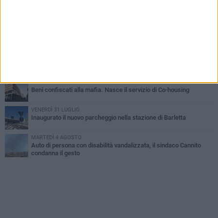
Barletta piange Gioacchino Dagnello: 64enne barlettano investito
all'alba a Trani
GIOVEDÌ 6 AGOSTO
Il ricordo di "Cecco", il benzinaio col sorriso: «Contava i giorni che
lo separavano dalla pensione»
MERCOLEDÌ 5 AGOSTO
Jova Summer Party, giovedì mattina sopralluogo nell'area
dell'evento
DOMENICA 2 AGOSTO
Beni confiscati alla mafia. Nasce il servizio di Co-housing
VENERDÌ 31 LUGLIO
Inaugurato il nuovo parcheggio nella stazione di Barletta
MARTEDÌ 4 AGOSTO
Auto di persona con disabilità vandalizzata, il sindaco Cannito
condanna il gesto