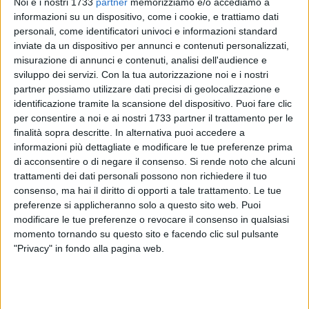
Noi e i nostri 1733
partner
memorizziamo e/o accediamo a
informazioni su un dispositivo, come i cookie, e trattiamo dati
personali, come identificatori univoci e informazioni standard
inviate da un dispositivo per annunci e contenuti personalizzati,
misurazione di annunci e contenuti, analisi dell'audience e
281
sviluppo dei servizi.
Con la tua autorizzazione noi e i nostri
partner possiamo utilizzare dati precisi di geolocalizzazione e
identificazione tramite la scansione del dispositivo. Puoi fare clic
per consentire a noi e ai nostri 1733 partner il trattamento per le
La Asl BT ha avviato un
procedimento disciplinare
dopo le
finalità sopra descritte. In alternativa puoi accedere a
segnalazioni relative a presunte aggressioni, verbali e non
informazioni più dettagliate e modificare le tue preferenze prima
solo, subite da
alcune ostetriche in servizio presso
di acconsentire o di negare il consenso.
Si rende noto che alcuni
l'ospedale di Barletta
. Secondo quanto emerso, negli ultimi
trattamenti dei dati personali possono non richiedere il tuo
trenta giorni cinque dipendenti sarebbero finite al Pronto
consenso, ma hai il diritto di opporti a tale trattamento. Le tue
soccorso. Il caso è riportato sulle pagine della
Gazzetta del
preferenze si applicheranno solo a questo sito web. Puoi
Mezzogiorno
, che ricostruisce alcuni episodi avvenuti nelle
modificare le tue preferenze o revocare il consenso in qualsiasi
momento tornando su questo sito e facendo clic sul pulsante
ultime settimane.
"Privacy" in fondo alla pagina web.
L'azienda sanitaria avrebbe disposto il trasferimento
temporaneo delle lavoratrici
"per proteggerle"
: è stata di
conseguenza attivata la
commissione disciplinare interna
,