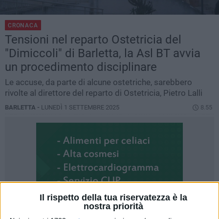
CRONACA
Tensioni nel reparto Ostetricia del
"Dimiccoli" di Barletta, la Asl BT avvia
un procedimento disciplinare
Le accuse, da parte di alcune ostetriche, sarebbero
rivolte al direttore del reparto di Ostetricia, Pietro Lalli
BARLETTA -
LUNEDÌ 1 SETTEMBRE 2025
8.55
Il rispetto della tua riservatezza è la
nostra priorità