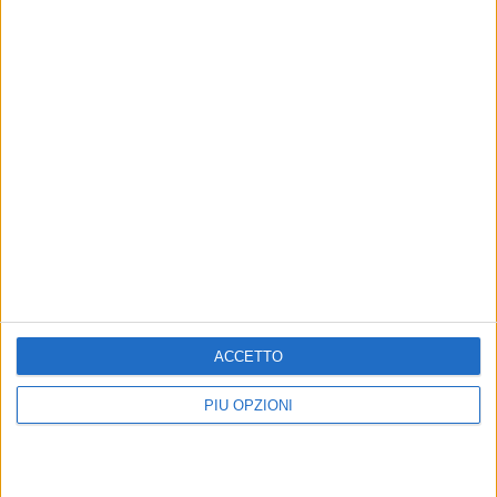
ACCETTO
Altri contenuti a tema
PIÙ OPZIONI