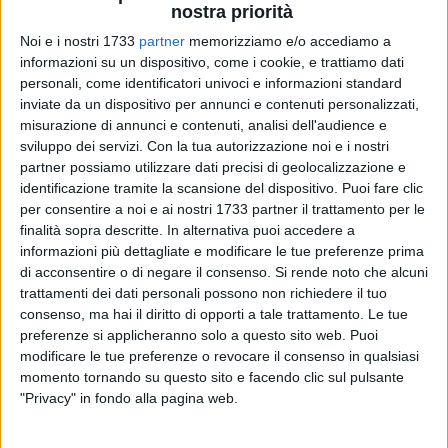
nostra priorità
Noi e i nostri 1733
partner
memorizziamo e/o accediamo a
informazioni su un dispositivo, come i cookie, e trattiamo dati
personali, come identificatori univoci e informazioni standard
inviate da un dispositivo per annunci e contenuti personalizzati,
misurazione di annunci e contenuti, analisi dell'audience e
sviluppo dei servizi.
Con la tua autorizzazione noi e i nostri
Un super motard conclude la sua corsa, piuttosto ardita,
partner possiamo utilizzare dati precisi di geolocalizzazione e
contro una Opel grigia. Tutto ciò nei pressi di piazza
identificazione tramite la scansione del dispositivo. Puoi fare clic
Castello. Tutto ciò in questa notte barlettana di follie.
per consentire a noi e ai nostri 1733 partner il trattamento per le
finalità sopra descritte. In alternativa puoi accedere a
Pochi minuti or sono,
si narrava di tumulti giovanili in via
informazioni più dettagliate e modificare le tue preferenze prima
Madonna degli Angeli
e sembrava che ce ne fosse
di acconsentire o di negare il consenso.
Si rende noto che alcuni
trattamenti dei dati personali possono non richiedere il tuo
abbastanza per settimane. Invece qualche metro più in là, tra
consenso, ma hai il diritto di opporti a tale trattamento. Le tue
piazza Castello e l'ingresso del Castello Svevo, sulle Mura di
preferenze si applicheranno solo a questo sito web. Puoi
San Cataldo, una bravata di un centauro in groppa a sbadati
modificare le tue preferenze o revocare il consenso in qualsiasi
cavalli vapore.
momento tornando su questo sito e facendo clic sul pulsante
"Privacy" in fondo alla pagina web.