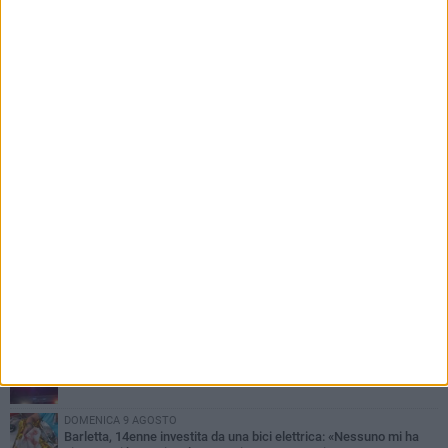
PIÙ LETTI QUESTA SETTIMANA
MERCOLEDÌ 5 AGOSTO
Barletta piange Gioacchino Dagnello: 64enne barlettano investito
all'alba a Trani
GIOVEDÌ 6 AGOSTO
Il ricordo di "Cecco", il benzinaio col sorriso: «Contava i giorni che
lo separavano dalla pensione»
VENERDÌ 7 AGOSTO
Incidente sulla 16 bis a Barletta, traffico bloccato verso Bari
DOMENICA 9 AGOSTO
Barletta, 14enne investita da una bici elettrica: «Nessuno mi ha