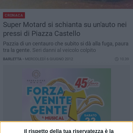
CRONACA
Super Motard si schianta su un'auto nei
pressi di Piazza Castello
Pazzia di un centauro che subito si dà alla fuga, paura
tra la gente.
Seri danni al veicolo colpito
BARLETTA -
MERCOLEDÌ 6 GIUGNO 2012
10.39
Il rispetto della tua riservatezza è la