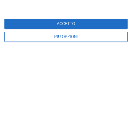
ACCETTO
PIÙ OPZIONI
Altri contenuti a tema
1