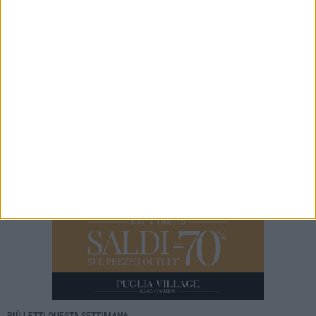
Da estetista a imprenditrice: la storia di
Mariangela Nevola
7 AGOSTO 2026
«Il futuro dell'ex Cartiera diventi uno dei temi
centrali delle elezioni amministrative del 2027»