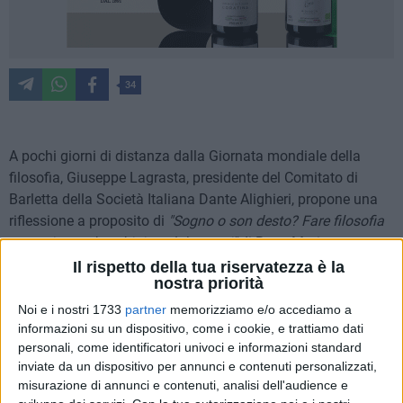
34
A pochi giorni di distanza dalla Giornata mondiale della
filosofia, Giuseppe Lagrasta, presidente del Comitato di
Barletta della Società Italiana Dante Alighieri, propone una
riflessione a proposito di
"Sogno o son desto? Fare filosofia
e poesia con bambini e adolescenti"
di Rosa Maria
Convertini e Rossella Laporta, La Rosa Edizioni, 2024.
Il rispetto della tua riservatezza è la
nostra priorità
Di seguito il testo del professore dal titolo "La leggerezza
Noi e i nostri 1733
partner
memorizziamo e/o accediamo a
dell'essere e la vita delle parole dialogiche".
informazioni su un dispositivo, come i cookie, e trattiamo dati
personali, come identificatori univoci e informazioni standard
inviate da un dispositivo per annunci e contenuti personalizzati,
"L'educazione al pensiero critico riflessivo rappresenta uno
misurazione di annunci e contenuti, analisi dell'audience e
degli strumenti formativi fondamentali dell'educare ai