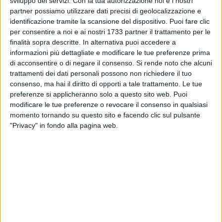
sviluppo dei servizi.
Con la tua autorizzazione noi e i nostri
linguaggi della filosofia e della poesia. Per creare le
partner possiamo utilizzare dati precisi di geolocalizzazione e
condizioni di avvio dell'educare al filosofare sarà necessario
identificazione tramite la scansione del dispositivo. Puoi fare clic
porre in essere le strategie metodologiche adeguate a tale
per consentire a noi e ai nostri 1733 partner il trattamento per le
scopo. La guida didattica "Sogno o son desto? Fare filosofia
finalità sopra descritte. In alternativa puoi accedere a
informazioni più dettagliate e modificare le tue preferenze prima
e poesia con bambini e adolescenti" di Rosa Maria
di acconsentire o di negare il consenso.
Si rende noto che alcuni
Convertini e Rossella Laporta, indica in copertina che lo
trattamenti dei dati personali possono non richiedere il tuo
stesso è un valido strumento didattico adatto a qualsiasi
consenso, ma hai il diritto di opporti a tale trattamento. Le tue
fascia d'età. Condividiamo tale impostazione in quanto la
preferenze si applicheranno solo a questo sito web. Puoi
didattica interdisciplinare che le autrici descrivono richiama
modificare le tue preferenze o revocare il consenso in qualsiasi
le buone pratiche di insegnamento-apprendimento tese allo
momento tornando su questo sito e facendo clic sul pulsante
sviluppo delle intelligenze multiple, che a qualsiasi età,
"Privacy" in fondo alla pagina web.
consentono di sviluppare il pensiero critico riflessivo e il
pensiero produttivo e creativo.
Le autrici, invitano i lettori a intraprendere un viaggio
partendo dall'etimologia della parola "Filosofia" dal greco
"Philein", "Amare" e "Sophia" "Sapienza" e dall'etimologia
della parola "Poesia", dal latino "Poesis", "Creare". Queste
parole iniziali saranno la bussola educativa utile per i