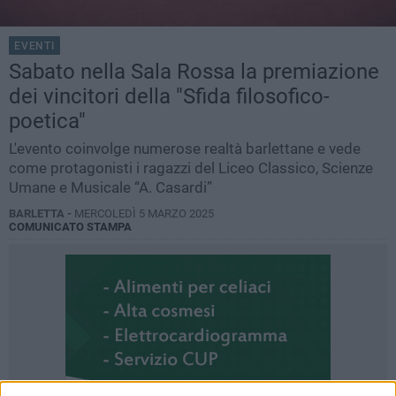
EVENTI
Sabato nella Sala Rossa la premiazione
dei vincitori della "Sfida filosofico-
poetica"
L'evento coinvolge numerose realtà barlettane e vede
come protagonisti i ragazzi del Liceo Classico, Scienze
Umane e Musicale “A. Casardi”
BARLETTA -
MERCOLEDÌ 5 MARZO 2025
COMUNICATO STAMPA