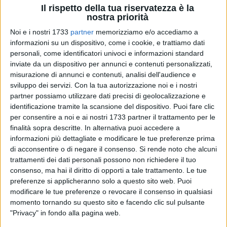
Il rispetto della tua riservatezza è la
nostra priorità
Noi e i nostri 1733
partner
memorizziamo e/o accediamo a
informazioni su un dispositivo, come i cookie, e trattiamo dati
personali, come identificatori univoci e informazioni standard
inviate da un dispositivo per annunci e contenuti personalizzati,
28
misurazione di annunci e contenuti, analisi dell'audience e
sviluppo dei servizi.
Con la tua autorizzazione noi e i nostri
partner possiamo utilizzare dati precisi di geolocalizzazione e
"Mens sana in corpore sano" così recitava la famosa
identificazione tramite la scansione del dispositivo. Puoi fare clic
per consentire a noi e ai nostri 1733 partner il trattamento per le
locuzione di Giovenale. Cosa voleva dire esattamente?
finalità sopra descritte. In alternativa puoi accedere a
"Bisogna pregare affinché ci sia una mente sana in un corpo
informazioni più dettagliate e modificare le tue preferenze prima
sano", una frase potente che intendeva già nell'antica Grecia
di acconsentire o di negare il consenso.
Si rende noto che alcuni
diffondere il concetto di benessere psicofisico. Tale concetto
trattamenti dei dati personali possono non richiedere il tuo
è stato centrale nella "Sfida filosofico-poetica" che ha visto
consenso, ma hai il diritto di opporti a tale trattamento. Le tue
protagonisti i ragazzi del Liceo Classico, Scienze Umane e
preferenze si applicheranno solo a questo sito web. Puoi
Musicale "A. Casardi", seguiti dalla prof.ssa Giulia Tedone.
modificare le tue preferenze o revocare il consenso in qualsiasi
momento tornando su questo sito e facendo clic sul pulsante
"Privacy" in fondo alla pagina web.
Sabato 8 marzo, nella splendida Sala Rossa del Castello di