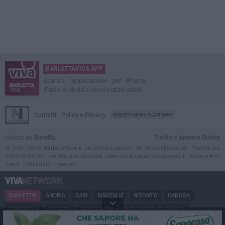
BARLETTAVIVA APP
Scarica l'applicazione per iPhone,
iPad e Android e ricevi notizie push
Contatti
Policy e Privacy
GOCITY NEWS PLATFORM
Notizie da
Barletta
Direttore
Antonio Quinto
© 2001-2026 BarlettaViva è un portale gestito da InnovaNews srl. Partita iva
08059640725. Testata giornalistica telematica registrata presso il Tribunale di
Trani. Tutti i diritti riservati.
BARLETTA
ANDRIA
BARI
BISCEGLIE
BITONTO
CANOSA
CERIGNOLA
CORATO
GIOVINAZZO
MARGHERITA DI SAVOIA
MINERVINO
MODUGNO
MOLFETTA
PUGLIA
RUVO