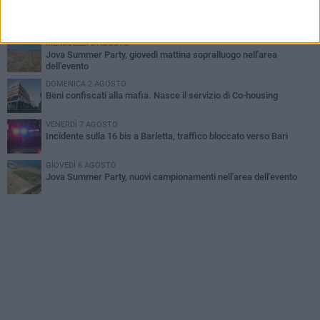
GIOVEDÌ 6 AGOSTO
Il ricordo di "Cecco", il benzinaio col sorriso: «Contava i giorni che
lo separavano dalla pensione»
MERCOLEDÌ 5 AGOSTO
Jova Summer Party, giovedì mattina sopralluogo nell'area
dell'evento
DOMENICA 2 AGOSTO
Beni confiscati alla mafia. Nasce il servizio di Co-housing
VENERDÌ 7 AGOSTO
Incidente sulla 16 bis a Barletta, traffico bloccato verso Bari
GIOVEDÌ 6 AGOSTO
Jova Summer Party, nuovi campionamenti nell'area dell'evento