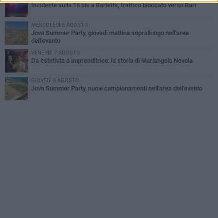
Incidente sulla 16 bis a Barletta, traffico bloccato verso Bari
MERCOLEDÌ 5 AGOSTO
Jova Summer Party, giovedì mattina sopralluogo nell'area
dell'evento
VENERDÌ 7 AGOSTO
Da estetista a imprenditrice: la storia di Mariangela Nevola
GIOVEDÌ 6 AGOSTO
Jova Summer Party, nuovi campionamenti nell'area dell'evento