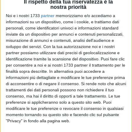
Il rispetto della tua riservatezza è la
nostra priorità
Noi e i nostri 1733
partner
memorizziamo e/o accediamo a
438
informazioni su un dispositivo, come i cookie, e trattiamo dati
personali, come identificatori univoci e informazioni standard
inviate da un dispositivo per annunci e contenuti personalizzati,
misurazione di annunci e contenuti, analisi dell'audience e
Alle ore 03:00 di stanotte - 25 luglio - una macchina
sviluppo dei servizi.
Con la tua autorizzazione noi e i nostri
sfrecciava nell'area pedonale del lungomare Pietro Mennea
partner possiamo utilizzare dati precisi di geolocalizzazione e
di Barletta, prendendo in pieno e distruggendo le fioriere che
identificazione tramite la scansione del dispositivo. Puoi fare clic
delimitavano la zona pedonale.
per consentire a noi e ai nostri 1733 partner il trattamento per le
finalità sopra descritte. In alternativa puoi accedere a
informazioni più dettagliate e modificare le tue preferenze prima
L'accusato è anche ritornato sul posto correndo ad alta
di acconsentire o di negare il consenso.
Si rende noto che alcuni
velocità perchè inseguito dai Carabinieri.
trattamenti dei dati personali possono non richiedere il tuo
consenso, ma hai il diritto di opporti a tale trattamento. Le tue
Sul luogo dell'accaduto apprensione e un po' di paura vista
preferenze si applicheranno solo a questo sito web. Puoi
la presenza di diverso ragazzi in giro per la movida notturna
modificare le tue preferenze o revocare il consenso in qualsiasi
della litoranea barlettana. Fortunatamente non c'è stato
momento tornando su questo sito e facendo clic sul pulsante
alcun ferito ma l'autore del gesto sarebbe comunque riuscito
"Privacy" in fondo alla pagina web.
a scappare.