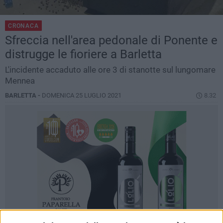
CRONACA
Sfreccia nell'area pedonale di Ponente e
distrugge le fioriere a Barletta
L'incidente accaduto alle ore 3 di stanotte sul lungomare
Mennea
BARLETTA -
DOMENICA 25 LUGLIO 2021
8.32