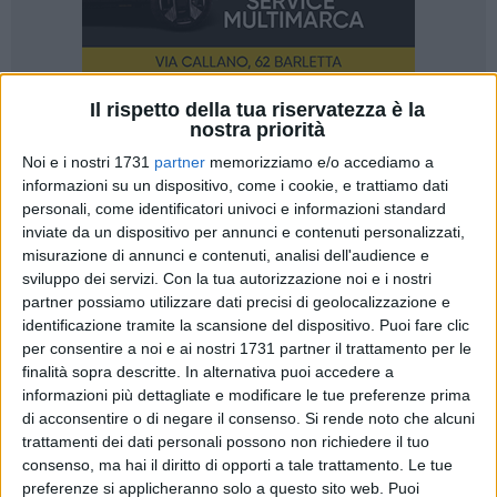
Il rispetto della tua riservatezza è la
47
nostra priorità
Noi e i nostri 1731
partner
memorizziamo e/o accediamo a
informazioni su un dispositivo, come i cookie, e trattiamo dati
«Investire in sicurezza e qualità degli spazi scolastici
personali, come identificatori univoci e informazioni standard
inviate da un dispositivo per annunci e contenuti personalizzati,
significa investire nel futuro dei nostri ragazzi». Con queste
misurazione di annunci e contenuti, analisi dell'audience e
parole, l'Ordine degli Ingegneri della Provincia di Barletta-
sviluppo dei servizi.
Con la tua autorizzazione noi e i nostri
Andria-Trani accoglie con favore il piano di investimenti
partner possiamo utilizzare dati precisi di geolocalizzazione e
annunciato dalla Provincia, che punta a rafforzare due
identificazione tramite la scansione del dispositivo. Puoi fare clic
ambiti considerati strategici: la manutenzione delle strutture
per consentire a noi e ai nostri 1731 partner il trattamento per le
scolastiche e la sicurezza stradale.
finalità sopra descritte. In alternativa puoi accedere a
informazioni più dettagliate e modificare le tue preferenze prima
di acconsentire o di negare il consenso.
Si rende noto che alcuni
Secondo quanto comunicato dagli uffici provinciali, entro la
trattamenti dei dati personali possono non richiedere il tuo
fine di settembre il Consiglio sarà chiamato ad approvare un
consenso, ma hai il diritto di opporti a tale trattamento. Le tue
piano di spesa che prevede 500mila euro per la
preferenze si applicheranno solo a questo sito web. Puoi