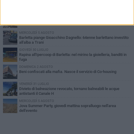
PIÙ LETTI QUESTA SETTIMANA
VENERDÌ 31 LUGLIO
Inaugurato il nuovo parcheggio nella stazione di Barletta
MERCOLEDÌ 5 AGOSTO
Barletta piange Gioacchino Dagnello: 64enne barlettano investito
all'alba a Trani
GIOVEDÌ 30 LUGLIO
Rapina all'Ipercoop di Barletta: nel mirino la gioielleria, banditi in
fuga
DOMENICA 2 AGOSTO
Beni confiscati alla mafia. Nasce il servizio di Co-housing
VENERDÌ 31 LUGLIO
Divieto di balneazione revocato, tornano balneabili le acque
antistanti il Canale H
MERCOLEDÌ 5 AGOSTO
Jova Summer Party, giovedì mattina sopralluogo nell'area
dell'evento