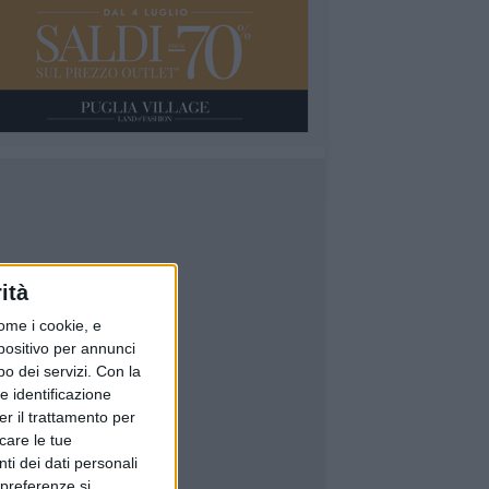
ità
ome i cookie, e
spositivo per annunci
o dei servizi.
Con la
e identificazione
er il trattamento per
icare le tue
ti dei dati personali
 preferenze si