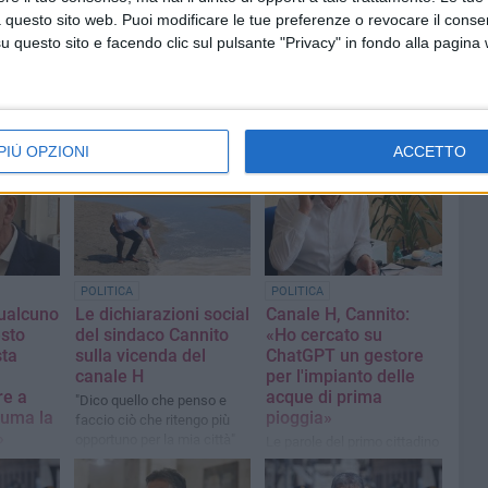
 questo sito web. Puoi modificare le tue preferenze o revocare il conse
questo sito e facendo clic sul pulsante "Privacy" in fondo alla pagina
PIÙ OPZIONI
ACCETTO
POLITICA
POLITICA
qualcuno
Le dichiarazioni social
Canale H, Cannito:
esto
del sindaco Cannito
«Ho cercato su
sta
sulla vicenda del
ChatGPT un gestore
canale H
per l'impianto delle
re a
acque di prima
"Dico quello che penso e
suma la
pioggia»
faccio ciò che ritengo più
»
opportuno per la mia città"
Le parole del primo cittadino
in consiglio comunale
aldo del
nnito