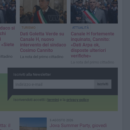
a
ndaco si
TURISMO
ATTUALITÀ
chi
Dati Goletta Verde su
Canale H fortemente
i
Canale H, nuovo
inquinato, Cannito:
 «Siete
intervento del sindaco
«Dati Arpa ok,
Cosimo Cannito
disposte ulteriori
verifiche»
ittadino
La nota del primo cittadino
La nota del primo cittadino
Iscriviti alla Newsletter
Iscriviti
Iscrivendoti accetti i
termini
e la
privacy policy
5 AGOSTO 2026
ta: il
Jova Summer Party, giovedì