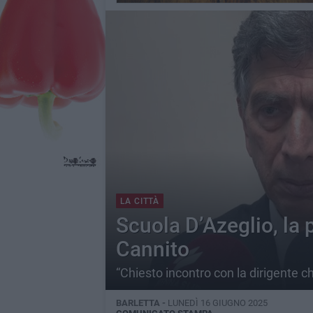
LA CITTÀ
Scuola D’Azeglio, la
Cannito
“Chiesto incontro con la dirigente c
BARLETTA -
LUNEDÌ 16 GIUGNO 2025