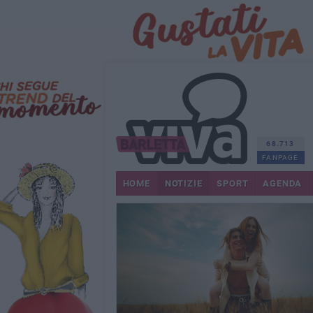
68.713
FANPAGE
HOME
NOTIZIE
SPORT
AGENDA