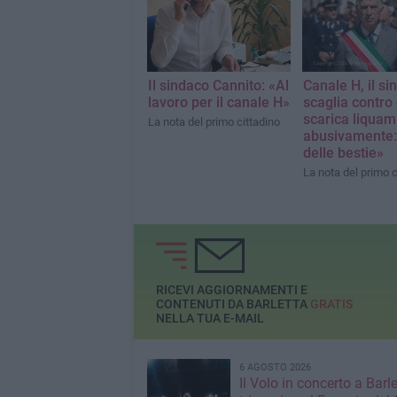
sulla crisi della su
maggioranza
Il sindaco Cannito: «Al
Canale H, il si
lavoro per il canale H»
scaglia contro 
scarica liquam
La nota del primo cittadino
abusivamente:
delle bestie»
La nota del primo c
RICEVI AGGIORNAMENTI E
CONTENUTI DA BARLETTA
GRATIS
NELLA TUA E-MAIL
6 AGOSTO 2026
Il Volo in concerto a Barlet