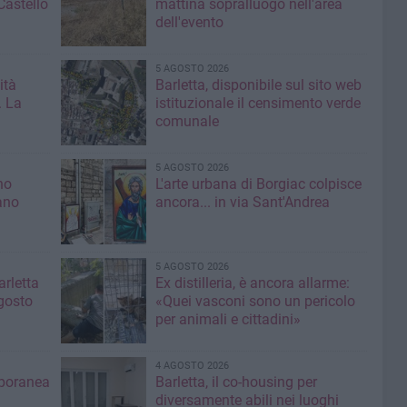
Castello
mattina sopralluogo nell'area
dell'evento
5 AGOSTO 2026
ità
Barletta, disponibile sul sito web
. La
istituzionale il censimento verde
comunale
5 AGOSTO 2026
no
L'arte urbana di Borgiac colpisce
ano
ancora... in via Sant'Andrea
5 AGOSTO 2026
rletta
Ex distilleria, è ancora allarme:
gosto
«Quei vasconi sono un pericolo
per animali e cittadini»
4 AGOSTO 2026
mporanea
Barletta, il co-housing per
diversamente abili nei luoghi