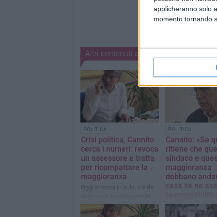
applicheranno solo a
momento tornando su 
Altri contenuti a tema
POLITICA
POLITICA
Crisi politica, Cannito
Cannito: «Se 
cerca i numeri: revoca
ritiene che qu
un assessore e tratta
sindaco e que
per ricompattare la
maggioranza
maggioranza
debbano anda
casa se ne as
Oggi si torna in aula, c'è de
responsabilità
approvare la salvaguardia
degli equilibri di bilancio
Ledichiarazioni a c
sindaco Cosimo Ca