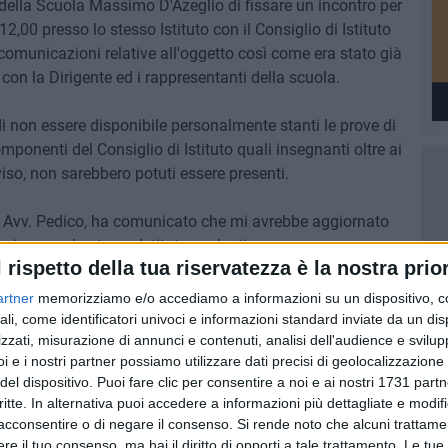
co della Scuola Massimo D'Azeglio di fissare un incontro per
2,00 presso lo stesso Istituto con il Consiglio di Istituto
 comunicazioni relative all'oggetto così come era stato già
con la Dirigente ed i rappresentanti della scuola.
di non essere disponibile personalmente stanti le prove di
onenti del Consiglio di Istituto quali insegnanti oltre ai
viso, non sarebbero potuti essere presenti.
aff Avv. Pedico, ha comunicato che mi avrebbe aggiornato
rsi presso lo stesso Istituto scolastico.
l rispetto della tua riservatezza è la nostra prior
icazione da parte della Dirigente scolastica per indire un
artner
memorizziamo e/o accediamo a informazioni su un dispositivo, c
ché con i genitori interessati a conoscere le comunicazioni
ali, come identificatori univoci e informazioni standard inviate da un di
zzati, misurazione di annunci e contenuti, analisi dell'audience e svilupp
i e i nostri partner possiamo utilizzare dati precisi di geolocalizzazione 
del dispositivo. Puoi fare clic per consentire a noi e ai nostri 1731 partn
critte. In alternativa puoi accedere a informazioni più dettagliate e modif
acconsentire o di negare il consenso.
Si rende noto che alcuni trattamen
e il tuo consenso, ma hai il diritto di opporti a tale trattamento. Le tue