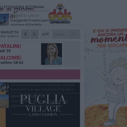
Ù LETTI QUESTA SETTIMANA
VENERDÌ 31 LUGLIO
Inaugurato il nuovo parcheggio nella
stazione di Barletta
A
BARLETTA
MERCOLEDÌ 5 AGOSTO
APP
Barletta piange Gioacchino Dagnello:
NIO QUINTO
64enne barlettano investito all'alba a Trani
GIOVEDÌ 30 LUGLIO
Rapina all'Ipercoop di Barletta: nel mirino la
gioielleria, banditi in fuga
DOMENICA 2 AGOSTO
Beni confiscati alla mafia. Nasce il servizio
di Co-housing
VENERDÌ 31 LUGLIO
Divieto di balneazione revocato, tornano
balneabili le acque antistanti il Canale H
MERCOLEDÌ 5 AGOSTO
Jova Summer Party, giovedì mattina
sopralluogo nell'area dell'evento