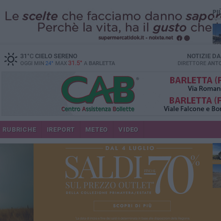
PI
31
°C
CIELO SERENO
NOTIZIE D
31.5°
OGGI MIN
24°
MAX
A
BARLETTA
DIRETTORE
ANTO
RUBRICHE
IREPORT
METEO
VIDEO