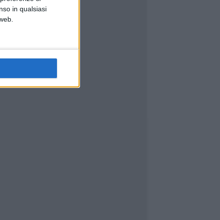
nso in qualsiasi
 web.