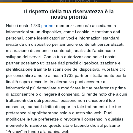
Il rispetto della tua riservatezza è la
nostra priorità
Noi e i nostri 1733
partner
memorizziamo e/o accediamo a
informazioni su un dispositivo, come i cookie, e trattiamo dati
personali, come identificatori univoci e informazioni standard
inviate da un dispositivo per annunci e contenuti personalizzati,
misurazione di annunci e contenuti, analisi dell'audience e
Militari del Comando Provinciale Guardia di Finanza di Bari,
sviluppo dei servizi.
Con la tua autorizzazione noi e i nostri
precisamente del gruppo pronto impiego, hanno denunziato
partner possiamo utilizzare dati precisi di geolocalizzazione e
60 titolari di locali pubblici, di cui tre in stato di arresto, che
identificazione tramite la scansione del dispositivo. Puoi fare clic
avevano allacciato abusivamente alla rete elettrica le utenze
per consentire a noi e ai nostri 1733 partner il trattamento per le
dei loro locali, bypassando il contatore dei consumi. Più in
finalità sopra descritte. In alternativa puoi accedere a
dettaglio, nell'ambito dei consueti controlli di polizia
informazioni più dettagliate e modificare le tue preferenze prima
di acconsentire o di negare il consenso.
Si rende noto che alcuni
economico-finanziaria, con specifico riferimento agli indici di
trattamenti dei dati personali possono non richiedere il tuo
capacità contributiva di operatori commerciali, i baschi verdi
consenso, ma hai il diritto di opporti a tale trattamento. Le tue
hanno scoperto che alcuni esercizi risultavano usufruire di
preferenze si applicheranno solo a questo sito web. Puoi
allacci abusivi alla rete elettrica, con furto di energia elettrica
modificare le tue preferenze o revocare il consenso in qualsiasi
in danno dei gestori nazionali e dello stato (per le relative
momento tornando su questo sito e facendo clic sul pulsante
accisa ed iva gravante sui consumi).
"Privacy" in fondo alla pagina web.