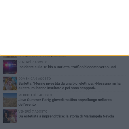
PIÙ LETTI QUESTA SETTIMANA
MERCOLEDÌ 5 AGOSTO
Barletta piange Gioacchino Dagnello: 64enne barlettano investito
all'alba a Trani
GIOVEDÌ 6 AGOSTO
Il ricordo di "Cecco", il benzinaio col sorriso: «Contava i giorni che
lo separavano dalla pensione»
VENERDÌ 7 AGOSTO
Incidente sulla 16 bis a Barletta, traffico bloccato verso Bari
DOMENICA 9 AGOSTO
Barletta, 14enne investita da una bici elettrica: «Nessuno mi ha
aiutata, mi hanno insultato e poi sono scappati»
MERCOLEDÌ 5 AGOSTO
Jova Summer Party, giovedì mattina sopralluogo nell'area
dell'evento
VENERDÌ 7 AGOSTO
Da estetista a imprenditrice: la storia di Mariangela Nevola