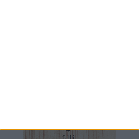
7 AGOSTO 2026
Giuditta D’Elia ospite al Palazzo di Città per
prendere parte alla Stanza Divina
7 AGOSTO 2026
Da estetista a imprenditrice: la storia di
Mariangela Nevola
7 AGOSTO 2026
«Il futuro dell'ex Cartiera diventi uno dei temi
centrali delle elezioni amministrative del 2027»