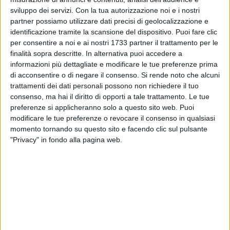
contemporanea, sottolineando quanto Papa Francesco
sviluppo dei servizi.
Con la tua autorizzazione noi e i nostri
esprime nella "Laudato sì": "Siamo creature unite da legami
partner possiamo utilizzare dati precisi di geolocalizzazione e
invisibili, in grado di formare una famiglia universale, una
identificazione tramite la scansione del dispositivo. Puoi fare clic
comunione sublime che ci spinge a un rispetto, sacro,
per consentire a noi e ai nostri 1733 partner il trattamento per le
finalità sopra descritte. In alternativa puoi accedere a
amorevole e umile." Papa Francesco ci indica la bussola da
informazioni più dettagliate e modificare le tue preferenze prima
seguire per interpretare il Cantico delle Creature di San
di acconsentire o di negare il consenso.
Si rende noto che alcuni
Francesco. La preziosa testimonianza è incarnata dalla
trattamenti dei dati personali possono non richiedere il tuo
scelta di san Francesco d'Assisi quale uomo e santo che,
consenso, ma hai il diritto di opporti a tale trattamento. Le tue
come scrisse san Buonaventura: "Contemplava nelle cose
preferenze si applicheranno solo a questo sito web. Puoi
belle il Bellissimo e, seguendo le orme impresse nelle
modificare le tue preferenze o revocare il consenso in qualsiasi
creature, inseguiva dovunque il Diletto. Di tutte le cose si
momento tornando su questo sito e facendo clic sul pulsante
"Privacy" in fondo alla pagina web.
faceva una scala per salire ad afferrare Colui che è tutto
desiderabile." L'atteggiamento sostenuto da san Francesco
d'Assisi racconta la scelta della povertà e della prossimità,
espressione non soltanto di una decisione spirituale e
religiosa ma rappresenta anche la testimonianza di una
scelta etica e responsabile nel vivere tra poveri, lebbrosi,
emarginati e ammalati. Nella Prefazione, il prof. Cosimo
Costa, (docente presso la LUMSA di Roma), scrive: "In fondo