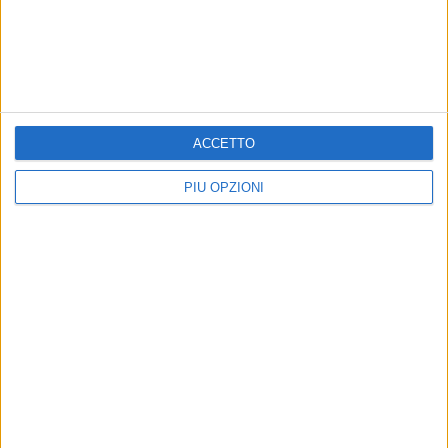
ACCETTO
PIÙ OPZIONI
Altri contenuti a tema