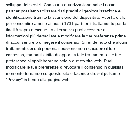
da parte di Fondazione Onda su quattro aree di azione che
sviluppo dei servizi.
Con la tua autorizzazione noi e i nostri
valutano la presenza di specialità cliniche che trattano
partner possiamo utilizzare dati precisi di geolocalizzazione e
problematiche di salute tipicamente femminili e trasversali
identificazione tramite la scansione del dispositivo. Puoi fare clic
ai due generi che necessitano di percorsi differenziati,
per consentire a noi e ai nostri 1731 partner il trattamento per le
tipologia e appropriatezza dei percorsi diagnostico-
finalità sopra descritte. In alternativa puoi accedere a
informazioni più dettagliate e modificare le tue preferenze prima
terapeutici, offerta di servizi relativi all'accoglienza e livello
di acconsentire o di negare il consenso.
Si rende noto che alcuni
di preparazione dell'ospedale per la gestione di vittime di
trattamenti dei dati personali possono non richiedere il tuo
violenza fisica e verbale.
consenso, ma hai il diritto di opporti a tale trattamento. Le tue
preferenze si applicheranno solo a questo sito web. Puoi
A seguire il calendario delle iniziative.
modificare le tue preferenze o revocare il consenso in qualsiasi
1) BISCEGLIE
momento tornando su questo sito e facendo clic sul pulsante
"Privacy" in fondo alla pagina web.
Cardiologia
Visita ecg ed ecocardiografia nelle date 22 e 29 aprile
2026
Iniziativa rivolta alle donne in menopausa con fattori di
rischio cardiovascolare (diabete, obesità, ipertensione
arteriosa)
Prenotazioni dalle ore 12.00 alle ore 14.00 al numero 080-