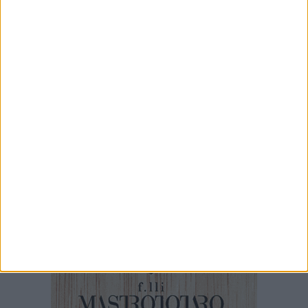
Ex distilleria, è ancora allarme: «Quei vasconi
sono un pericolo per animali e cittadini»
5 AGOSTO 2026
Ferragosto, chiusura temporanea della
Biblioteca “Sabino Loffredo”
4 AGOSTO 2026
Barletta, il co-housing per diversamente abili
nei luoghi confiscati alla criminalità