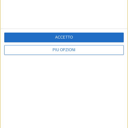
ACCETTO
PIÙ OPZIONI
Altri contenuti a tema