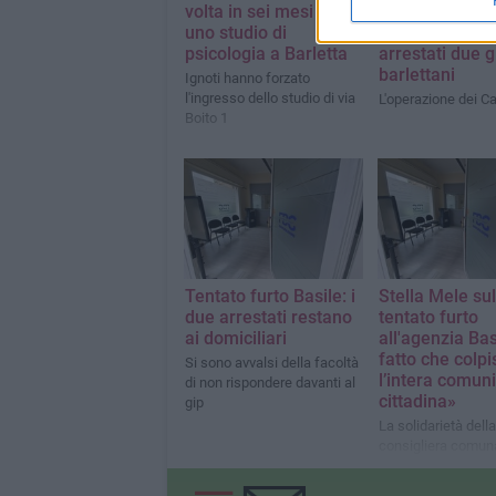
volta in sei mesi in
Provinciale 96,
uno studio di
408 grammi di
psicologia a Barletta
arrestati due g
barlettani
Ignoti hanno forzato
l'ingresso dello studio di via
L'operazione dei Ca
Boito 1
Tentato furto Basile: i
Stella Mele sul
due arrestati restano
tentato furto
ai domiciliari
all'agenzia Bas
fatto che colpi
Si sono avvalsi della facoltà
l’intera comuni
di non rispondere davanti al
cittadina»
gip
La solidarietà della
consigliera comun
Fratelli d'Italia e 
1^ Commissione Af