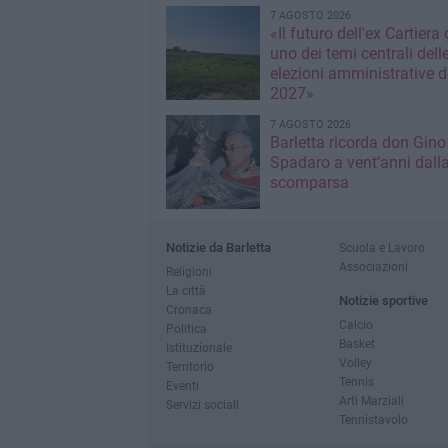
7 AGOSTO 2026
«Il futuro dell'ex Cartiera 
uno dei temi centrali dell
elezioni amministrative d
2027»
7 AGOSTO 2026
Barletta ricorda don Gino
Spadaro a vent’anni dall
scomparsa
Notizie da Barletta
Scuola e Lavoro
Associazioni
Religioni
La città
Notizie sportive
Cronaca
Calcio
Politica
Basket
Istituzionale
Volley
Territorio
Tennis
Eventi
Arti Marziali
Servizi sociali
Tennistavolo