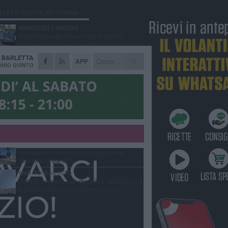
Ù LETTI QUESTA SETTIMANA
MERCOLEDÌ 5 AGOSTO
Barletta piange Gioacchino Dagnello:
64enne barlettano investito all'alba a Trani
A
BARLETTA
GIOVEDÌ 6 AGOSTO
APP
Il ricordo di "Cecco", il benzinaio col
NIO QUINTO
sorriso: «Contava i giorni che lo
paravano dalla pensione»
MERCOLEDÌ 5 AGOSTO
Jova Summer Party, giovedì mattina
sopralluogo nell'area dell'evento
DOMENICA 2 AGOSTO
Beni confiscati alla mafia. Nasce il servizio
di Co-housing
VENERDÌ 31 LUGLIO
Inaugurato il nuovo parcheggio nella
stazione di Barletta
MARTEDÌ 4 AGOSTO
Auto di persona con disabilità vandalizzata,
il sindaco Cannito condanna il gesto