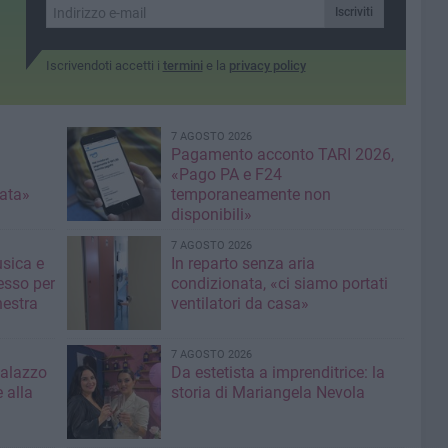
na,
Iscriviti
za”
Iscrivendoti accetti i
termini
e la
privacy policy
7 AGOSTO 2026
Pagamento acconto TARI 2026,
«Pago PA e F24
nata»
temporaneamente non
disponibili»
7 AGOSTO 2026
usica e
In reparto senza aria
esso per
condizionata, «ci siamo portati
hestra
ventilatori da casa»
7 AGOSTO 2026
Palazzo
Da estetista a imprenditrice: la
 alla
storia di Mariangela Nevola