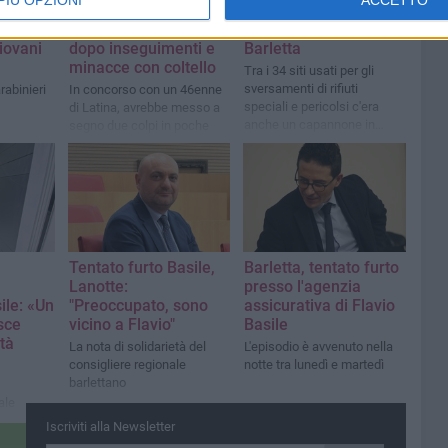
PIÙ OPZIONI
ACCETTO
 in auto
Lecce: arrestato
rifiuti finivano anche
 droga:
34enne di Barletta
nelle campagne di
iovani
dopo inseguimenti e
Barletta
minacce con coltello
Tra i 34 siti usati per gli
sversamenti di rifiuti
rabinieri
In concorso con un 46enne
speciali e pericolsi c'era
di Latina, avrebbe messo a
anche un capannone in
segno due colpi in poche
disuso nelle campagne
ore minacciando vittime e
della città
agenti
Tentato furto Basile,
Barletta, tentato furto
Lanotte:
presso l'agenzia
ile: «Un
"Preoccupato, sono
assicurativa di Flavio
sce
vicino a Flavio"
Basile
tà
La nota di solidarietà del
L'episodio è avvenuto nella
consigliere regionale
notte tra lunedì e martedì
barlettano
ale
Presidente
Iscriviti alla Newsletter
fari