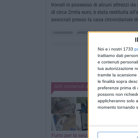
trovati in possesso di alcuni attrezzi da
di circa 2mila euro, è stata restituita all'
associati presso la casa circondariale di
CARABINIERI
ARRESTO
FURTO
I
Noi e i nostri 1733
p
trattiamo dati person
e contenuti personali
tua autorizzazione no
tramite la scansione 
le finalità sopra des
Altri contenuti a tema
preferenze prima di 
possono non richieder
applicheranno solo a
momento tornando su 
Furto per la seconda
Incidente sulla