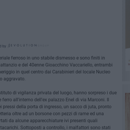
d by
iale ferroso in uno stabile dismesso e sono finiti in
Lattanzio e del 40enne Gioacchino Vaccariello, entrambi
omeriggio in quel centro dai Carabinieri del locale Nucleo
to aggravato.
stituto di vigilanza privata del luogo, hanno sorpreso i due
erro all'interno dell'ex palazzo Enel di via Marconi. Il
 pressi della porta di ingresso, un sacco di juta, pronto
etteria oltre ad un borsone con pezzi di rame ed una
ati da alcune apparecchiature ivi presenti quali
acarichi. Sottoposti a controllo, i malfattori sono stati