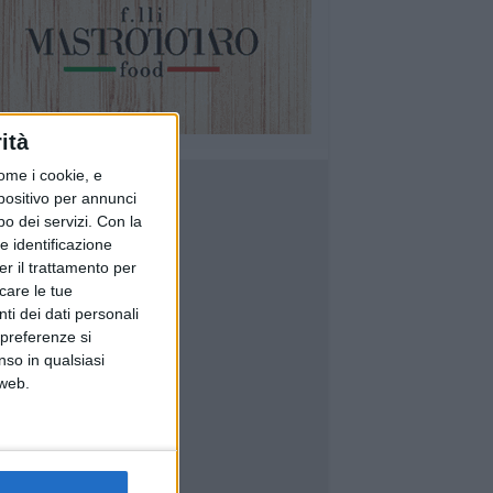
ità
ome i cookie, e
spositivo per annunci
o dei servizi.
Con la
e identificazione
er il trattamento per
icare le tue
ti dei dati personali
 preferenze si
nso in qualsiasi
 web.