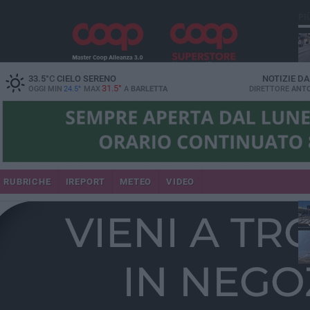
PI
33.5
°C
CIELO SERENO
NOTIZIE D
31.5°
OGGI MIN
24.5°
MAX
A
BARLETTA
DIRETTORE
ANTO
se
RUBRICHE
IREPORT
METEO
VIDEO