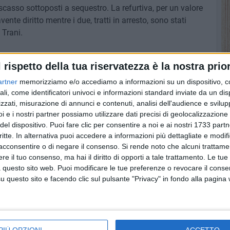
 scasso sottoposti a sequestro. La refurtiva, per un valore
avente diritto mentre i due, tratti in arresto, sono stati
 Trani.
l rispetto della tua riservatezza è la nostra prior
artner
memorizziamo e/o accediamo a informazioni su un dispositivo, c
ali, come identificatori univoci e informazioni standard inviate da un di
zzati, misurazione di annunci e contenuti, analisi dell'audience e svilupp
i e i nostri partner possiamo utilizzare dati precisi di geolocalizzazione 
del dispositivo. Puoi fare clic per consentire a noi e ai nostri 1733 partn
critte. In alternativa puoi accedere a informazioni più dettagliate e modif
acconsentire o di negare il consenso.
Si rende noto che alcuni trattamen
e il tuo consenso, ma hai il diritto di opporti a tale trattamento. Le tue
 questo sito web. Puoi modificare le tue preferenze o revocare il conse
questo sito e facendo clic sul pulsante "Privacy" in fondo alla pagina
Doppia rapina a
Dalla Campania i