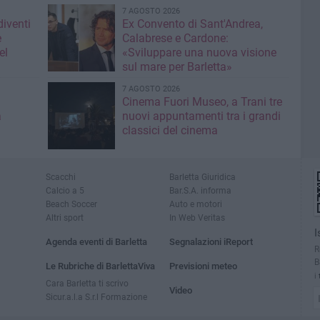
7 AGOSTO 2026
diventi
Ex Convento di Sant'Andrea,
e
Calabrese e Cardone:
el
«Sviluppare una nuova visione
sul mare per Barletta»
7 AGOSTO 2026
Cinema Fuori Museo, a Trani tre
a
nuovi appuntamenti tra i grandi
classici del cinema
Scacchi
Barletta Giuridica
Calcio a 5
Bar.S.A. informa
Beach Soccer
Auto e motori
Altri sport
In Web Veritas
I
Agenda eventi di Barletta
Segnalazioni iReport
R
B
Le Rubriche di BarlettaViva
Previsioni meteo
i
Cara Barletta ti scrivo
Video
Sicur.a.l.a S.r.l Formazione