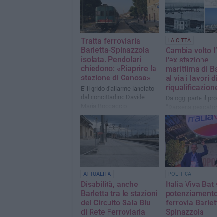
Tratta ferroviaria
LA CITTÀ
Barletta-Spinazzola
Cambia volto l
isolata. Pendolari
l'ex stazione
chiedono: «Riaprire la
marittima di Ba
stazione di Canosa»
al via i lavori d
riqualificazion
E' il grido d'allarme lanciato
dal concittadino Davide
Da oggi parte il pr
Maria Boccaccio
“Darsena pescator
marinaro”
ATTUALITÀ
POLITICA
Disabilità, anche
Italia Viva Bat 
Barletta tra le stazioni
potenziamento
del Circuito Sala Blu
ferrovia Barlet
di Rete Ferroviaria
Spinazzola