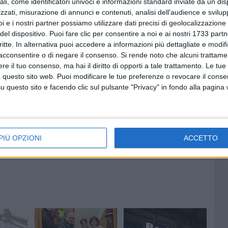
ali, come identificatori univoci e informazioni standard inviate da un di
ella misura cautelare in carcere nei confronti dello
zzati, misurazione di annunci e contenuti, analisi dell'audience e svilupp
i e i nostri partner possiamo utilizzare dati precisi di geolocalizzazione 
del dispositivo. Puoi fare clic per consentire a noi e ai nostri 1733 partn
o condotto presso la locale Casa Circondariale.
critte. In alternativa puoi accedere a informazioni più dettagliate e modif
acconsentire o di negare il consenso.
Si rende noto che alcuni trattamen
e il tuo consenso, ma hai il diritto di opporti a tale trattamento. Le tue
dagato è al vaglio dell'Autorità Giudiziaria e che lo stesso
 questo sito web. Puoi modificare le tue preferenze o revocare il conse
una sentenza definitiva di condanna.
questo sito e facendo clic sul pulsante "Privacy" in fondo alla pagina
PIÙ OPZIONI
ACCETTO