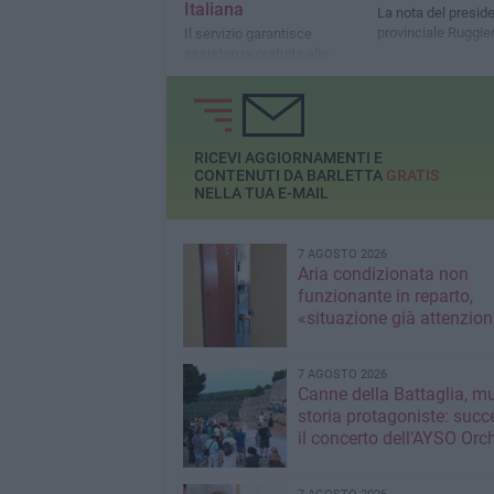
Italiana
La nota del presid
provinciale Ruggie
Il servizio garantisce
assistenza gratuita alle
persone disabili e a ridotta
mobilità
RICEVI AGGIORNAMENTI E
CONTENUTI DA BARLETTA
GRATIS
NELLA TUA E-MAIL
7 AGOSTO 2026
Aria condizionata non
funzionante in reparto,
«situazione già attenzio
7 AGOSTO 2026
Canne della Battaglia, m
storia protagoniste: succ
il concerto dell’AYSO Orc