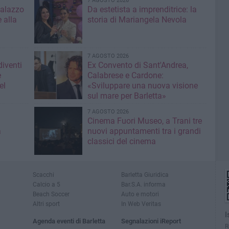
7 AGOSTO 2026
Palazzo
Da estetista a imprenditrice: la
 alla
storia di Mariangela Nevola
7 AGOSTO 2026
diventi
Ex Convento di Sant'Andrea,
e
Calabrese e Cardone:
el
«Sviluppare una nuova visione
sul mare per Barletta»
7 AGOSTO 2026
Cinema Fuori Museo, a Trani tre
a
nuovi appuntamenti tra i grandi
classici del cinema
Scacchi
Barletta Giuridica
Calcio a 5
Bar.S.A. informa
Beach Soccer
Auto e motori
Altri sport
In Web Veritas
I
Agenda eventi di Barletta
Segnalazioni iReport
R