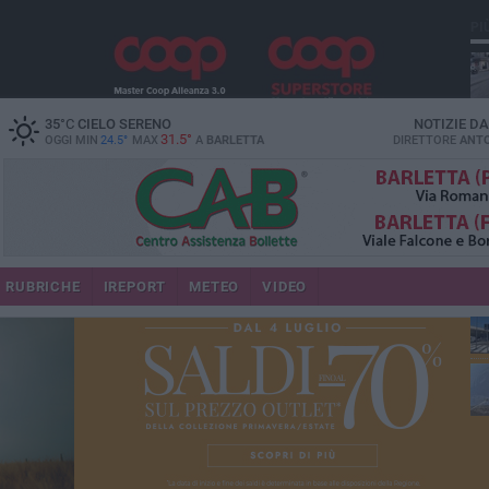
PI
35
°C
CIELO SERENO
NOTIZIE D
31.5°
OGGI MIN
24.5°
MAX
A
BARLETTA
DIRETTORE
ANTO
se
RUBRICHE
IREPORT
METEO
VIDEO