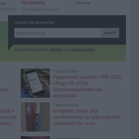
ferroviario
persone
ente
ro Crudele
Il consigliere Mennea
ringrazia il sindaco Cannito
Iscriviti alla Newsletter
Iscriviti
Iscrivendoti accetti i
termini
e la
privacy policy
7 AGOSTO 2026
Pagamento acconto TARI 2026,
«Pago PA e F24
nata»
temporaneamente non
disponibili»
7 AGOSTO 2026
usica e
In reparto senza aria
esso per
condizionata, «ci siamo portati
hestra
ventilatori da casa»