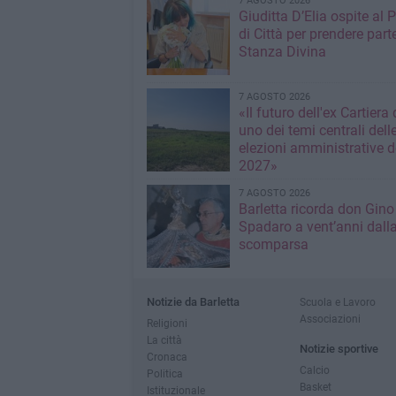
7 AGOSTO 2026
Giuditta D’Elia ospite al 
di Città per prendere parte
Stanza Divina
7 AGOSTO 2026
«Il futuro dell'ex Cartiera 
uno dei temi centrali dell
elezioni amministrative d
2027»
7 AGOSTO 2026
Barletta ricorda don Gino
Spadaro a vent’anni dall
scomparsa
Notizie da Barletta
Scuola e Lavoro
Associazioni
Religioni
La città
Notizie sportive
Cronaca
Calcio
Politica
Basket
Istituzionale