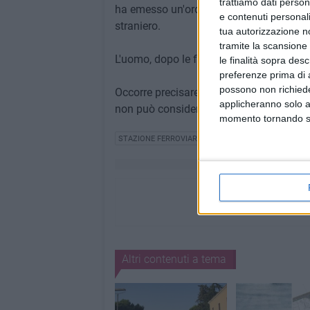
trattiamo dati person
ha emesso un'ordinanza di applicazione d
e contenuti personali
straniero.
tua autorizzazione no
tramite la scansione 
L'uomo, dopo le formalità di rito, è stat
le finalità sopra des
preferenze prima di 
possono non richieder
Occorre precisare che la posizione dell'in
applicheranno solo a
non può considerarsi colpevole sino ad 
momento tornando su 
STAZIONE FERROVIARIA
Altri contenuti a tema