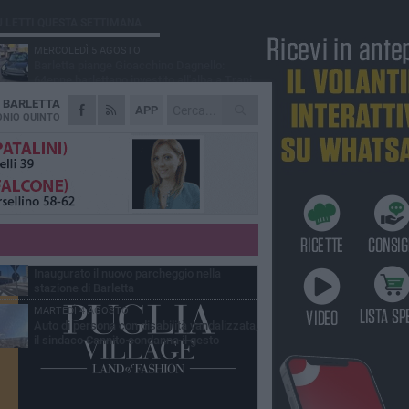
Ù LETTI QUESTA SETTIMANA
MERCOLEDÌ 5 AGOSTO
Barletta piange Gioacchino Dagnello:
64enne barlettano investito all'alba a Trani
A
BARLETTA
GIOVEDÌ 6 AGOSTO
APP
Il ricordo di "Cecco", il benzinaio col
NIO QUINTO
sorriso: «Contava i giorni che lo
paravano dalla pensione»
MERCOLEDÌ 5 AGOSTO
Jova Summer Party, giovedì mattina
sopralluogo nell'area dell'evento
DOMENICA 2 AGOSTO
Beni confiscati alla mafia. Nasce il servizio
di Co-housing
VENERDÌ 31 LUGLIO
Inaugurato il nuovo parcheggio nella
stazione di Barletta
MARTEDÌ 4 AGOSTO
Auto di persona con disabilità vandalizzata,
il sindaco Cannito condanna il gesto