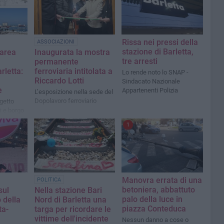
Rissa nei pressi della
ASSOCIAZIONI
stazione di Barletta,
’area
Inaugurata la mostra
tre arresti
permanente
rletta:
ferroviaria intitolata a
Lo rende noto lo SNAP -
i
Riccardo Lotti
Sindacato Nazionale
e
Appartenenti Polizia
L’esposizione nella sede del
Dopolavoro ferroviario
ogetto
i e borgo
1
Manovra errata di una
POLITICA
betoniera, abbattuto
sul
Nella stazione Bari
palo della luce in
 della
Nord di Barletta una
piazza Conteduca
ta-
targa per ricordare le
vittime dell'incidente
Nessun danno a cose o