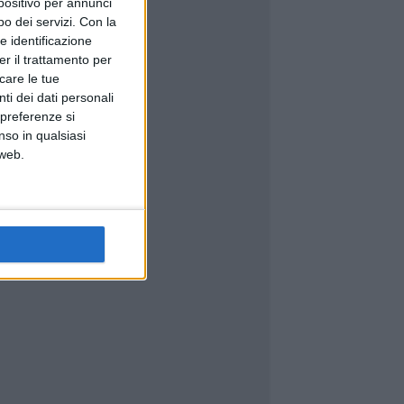
spositivo per annunci
o dei servizi.
Con la
e identificazione
er il trattamento per
icare le tue
ti dei dati personali
 preferenze si
nso in qualsiasi
 web.