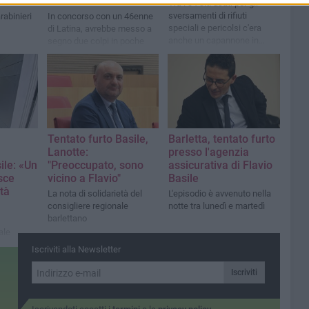
minacce con coltello
Tra i 34 siti usati per gli
sversamenti di rifiuti
rabinieri
In concorso con un 46enne
speciali e pericolsi c'era
di Latina, avrebbe messo a
anche un capannone in
segno due colpi in poche
disuso nelle campagne
ore minacciando vittime e
della città
agenti
Tentato furto Basile,
Barletta, tentato furto
Lanotte:
presso l'agenzia
ile: «Un
"Preoccupato, sono
assicurativa di Flavio
sce
vicino a Flavio"
Basile
tà
La nota di solidarietà del
L'episodio è avvenuto nella
consigliere regionale
notte tra lunedì e martedì
barlettano
ale
Presidente
Iscriviti alla Newsletter
fari
na,
Iscriviti
za”