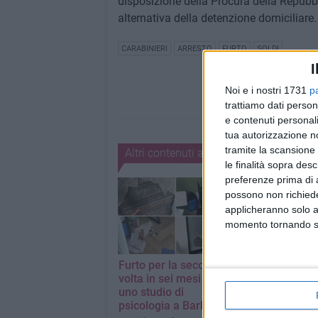
disposizione della Procura della Repubbli
alternativa della detenzione domiciliare.
CARABINIERI
ARRESTO
FURTO
SOLDI
I
Noi e i nostri 1731
p
trattiamo dati person
e contenuti personali
tua autorizzazione no
tramite la scansione 
Altri contenuti a tema
le finalità sopra des
preferenze prima di 
possono non richieder
applicheranno solo a
momento tornando su 
Furto per la seconda
Incidente sulla
volta in sei mesi in
Provinciale 96,
uno studio di
408 grammi di
psicologia a Barletta
arrestati due g