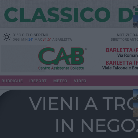
PI
31
°C
CIELO SERENO
NOTIZIE D
31.5°
OGGI MIN
24°
MAX
A
BARLETTA
DIRETTORE
ANTO
RUBRICHE
IREPORT
METEO
VIDEO