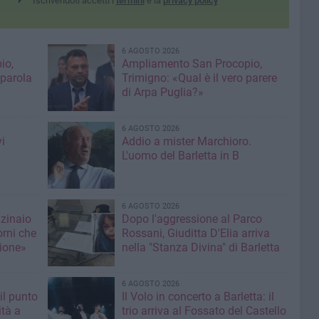
Iscrivendoti accetti i
termini
e la
privacy policy
6 AGOSTO 2026
io,
Ampliamento San Procopio,
 parola
Trimigno: «Qual è il vero parere
di Arpa Puglia?»
6 AGOSTO 2026
i
Addio a mister Marchioro.
L'uomo del Barletta in B
6 AGOSTO 2026
nzinaio
Dopo l'aggressione al Parco
orni che
Rossani, Giuditta D'Elia arriva
ione»
nella "Stanza Divina" di Barletta
6 AGOSTO 2026
il punto
Il Volo in concerto a Barletta: il
ità a
trio arriva al Fossato del Castello