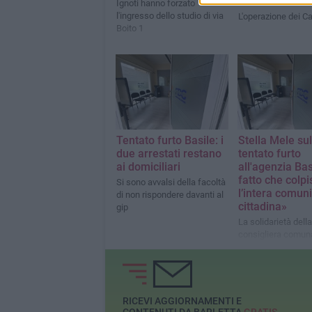
barlettani
Ignoti hanno forzato
l'ingresso dello studio di via
L'operazione dei Ca
Boito 1
Tentato furto Basile: i
Stella Mele sul
due arrestati restano
tentato furto
ai domiciliari
all'agenzia Bas
fatto che colpi
Si sono avvalsi della facoltà
l’intera comuni
di non rispondere davanti al
cittadina»
gip
La solidarietà della
consigliera comun
Fratelli d'Italia e 
1^ Commissione Af
Istituzionali, Anno
Legalità e Sicurez
RICEVI AGGIORNAMENTI E