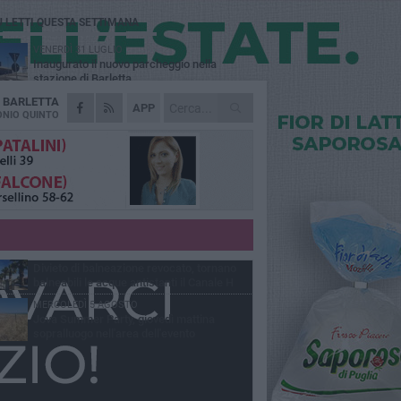
Ù LETTI QUESTA SETTIMANA
VENERDÌ 31 LUGLIO
Inaugurato il nuovo parcheggio nella
stazione di Barletta
A
BARLETTA
MERCOLEDÌ 5 AGOSTO
APP
Barletta piange Gioacchino Dagnello:
NIO QUINTO
64enne barlettano investito all'alba a Trani
GIOVEDÌ 30 LUGLIO
Rapina all'Ipercoop di Barletta: nel mirino la
gioielleria, banditi in fuga
DOMENICA 2 AGOSTO
Beni confiscati alla mafia. Nasce il servizio
di Co-housing
VENERDÌ 31 LUGLIO
Divieto di balneazione revocato, tornano
balneabili le acque antistanti il Canale H
MERCOLEDÌ 5 AGOSTO
Jova Summer Party, giovedì mattina
sopralluogo nell'area dell'evento