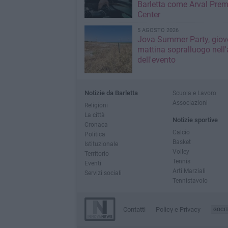
Barletta come Arval Pre
Center
5 AGOSTO 2026
Jova Summer Party, giov
mattina sopralluogo nell'
dell'evento
Notizie da Barletta
Scuola e Lavoro
Associazioni
Religioni
La città
Notizie sportive
Cronaca
Calcio
Politica
Basket
Istituzionale
Volley
Territorio
Tennis
Eventi
Arti Marziali
Servizi sociali
Tennistavolo
Contatti
Policy e Privacy
GOCI