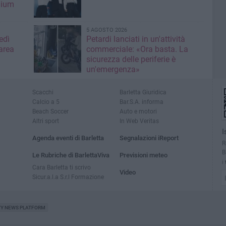
mium
5 AGOSTO 2026
edì
Petardi lanciati in un'attività
area
commerciale: «Ora basta. La
sicurezza delle periferie è
un'emergenza»
Scacchi
Barletta Giuridica
Calcio a 5
Bar.S.A. informa
Beach Soccer
Auto e motori
Altri sport
In Web Veritas
I
Agenda eventi di Barletta
Segnalazioni iReport
R
B
Le Rubriche di BarlettaViva
Previsioni meteo
i
Cara Barletta ti scrivo
Video
Sicur.a.l.a S.r.l Formazione
TY NEWS PLATFORM