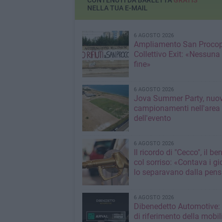
CONTENUTI DA BARLETTA
GRATIS
NELLA TUA E-MAIL
6 AGOSTO 2026
Ampliamento San Procop
Collettivo Exit: «Nessuna
fine»
6 AGOSTO 2026
Jova Summer Party, nuov
campionamenti nell'area
dell'evento
6 AGOSTO 2026
Il ricordo di "Cecco", il be
col sorriso: «Contava i gi
lo separavano dalla pens
6 AGOSTO 2026
Dibenedetto Automotive: 
di riferimento della mobil