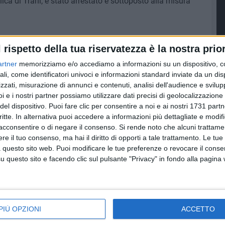
ca di Trani, è stato arrestato e sottoposto alla misura
l rispetto della tua riservatezza è la nostra prior
artner
memorizziamo e/o accediamo a informazioni su un dispositivo, c
ali, come identificatori univoci e informazioni standard inviate da un di
zzati, misurazione di annunci e contenuti, analisi dell'audience e svilupp
i e i nostri partner possiamo utilizzare dati precisi di geolocalizzazione 
del dispositivo. Puoi fare clic per consentire a noi e ai nostri 1731 partn
critte. In alternativa puoi accedere a informazioni più dettagliate e modif
acconsentire o di negare il consenso.
Si rende noto che alcuni trattamen
e il tuo consenso, ma hai il diritto di opporti a tale trattamento. Le tue
 questo sito web. Puoi modificare le tue preferenze o revocare il conse
questo sito e facendo clic sul pulsante "Privacy" in fondo alla pagina
Doppia rapina a
Dalla Campania i
 in auto
Lecce: arrestato
rifiuti finivano anche
 droga:
34enne di Barletta
nelle campagne di
PIÙ OPZIONI
ACCETTO
iovani
dopo inseguimenti e
Barletta