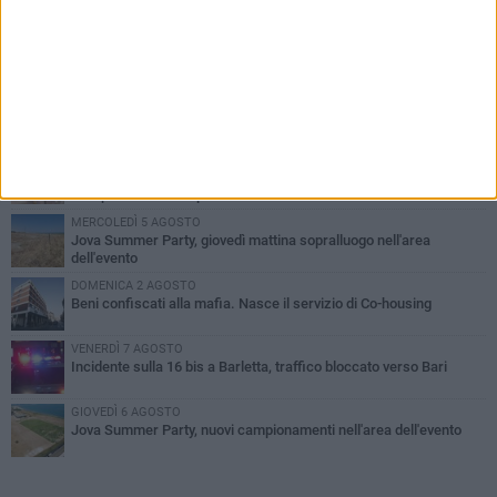
PIÙ LETTI QUESTA SETTIMANA
MERCOLEDÌ 5 AGOSTO
Barletta piange Gioacchino Dagnello: 64enne barlettano investito
all'alba a Trani
GIOVEDÌ 6 AGOSTO
Il ricordo di "Cecco", il benzinaio col sorriso: «Contava i giorni che
lo separavano dalla pensione»
MERCOLEDÌ 5 AGOSTO
Jova Summer Party, giovedì mattina sopralluogo nell'area
dell'evento
DOMENICA 2 AGOSTO
Beni confiscati alla mafia. Nasce il servizio di Co-housing
VENERDÌ 7 AGOSTO
Incidente sulla 16 bis a Barletta, traffico bloccato verso Bari
GIOVEDÌ 6 AGOSTO
Jova Summer Party, nuovi campionamenti nell'area dell'evento