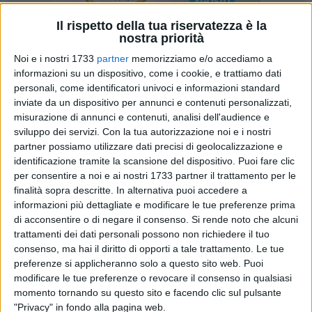
Il rispetto della tua riservatezza è la
nostra priorità
Noi e i nostri 1733
partner
memorizziamo e/o accediamo a
8
informazioni su un dispositivo, come i cookie, e trattiamo dati
personali, come identificatori univoci e informazioni standard
inviate da un dispositivo per annunci e contenuti personalizzati,
misurazione di annunci e contenuti, analisi dell'audience e
"E' sempre importante per tutti ricordare questo evento
sviluppo dei servizi.
Con la tua autorizzazione noi e i nostri
tragico per la nostra città ma particolarmente in questo
partner possiamo utilizzare dati precisi di geolocalizzazione e
momento storico di follia umana che stiamo vivendo e che
identificazione tramite la scansione del dispositivo. Puoi fare clic
ci preoccupa. Proprio l'eccidio del 12 settembre 1943 ci deve
per consentire a noi e ai nostri 1733 partner il trattamento per le
essere d'aiuto per pensare alla pace cercandola con tutti i
finalità sopra descritte. In alternativa puoi accedere a
mezzi a disposizione."
informazioni più dettagliate e modificare le tue preferenze prima
di acconsentire o di negare il consenso.
Si rende noto che alcuni
trattamenti dei dati personali possono non richiedere il tuo
Con queste parole il sindaco
Cosimo Cannito
ha sottolineato
consenso, ma hai il diritto di opporti a tale trattamento. Le tue
il senso del 82° anniversario della Resistenza militare
preferenze si applicheranno solo a questo sito web. Puoi
all'occupazione delle forze naziste che Barletta ha ricordato
modificare le tue preferenze o revocare il consenso in qualsiasi
con una sentita cerimonia svoltasi in Piazza Caduti di tutte
momento tornando su questo sito e facendo clic sul pulsante
le guerre.
"Privacy" in fondo alla pagina web.