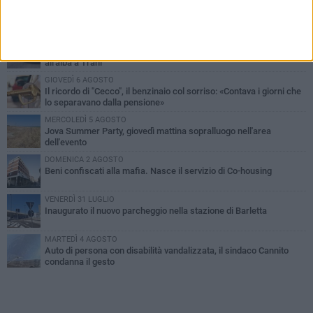
PIÙ LETTI QUESTA SETTIMANA
MERCOLEDÌ 5 AGOSTO
Barletta piange Gioacchino Dagnello: 64enne barlettano investito
all'alba a Trani
GIOVEDÌ 6 AGOSTO
Il ricordo di "Cecco", il benzinaio col sorriso: «Contava i giorni che
lo separavano dalla pensione»
MERCOLEDÌ 5 AGOSTO
Jova Summer Party, giovedì mattina sopralluogo nell'area
dell'evento
DOMENICA 2 AGOSTO
Beni confiscati alla mafia. Nasce il servizio di Co-housing
VENERDÌ 31 LUGLIO
Inaugurato il nuovo parcheggio nella stazione di Barletta
MARTEDÌ 4 AGOSTO
Auto di persona con disabilità vandalizzata, il sindaco Cannito
condanna il gesto