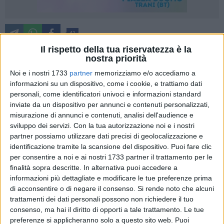
41
Il rispetto della tua riservatezza è la
nostra priorità
Aveva rapinato una commessa sottraendole poco meno di
Noi e i nostri 1733
partner
memorizziamo e/o accediamo a
informazioni su un dispositivo, come i cookie, e trattiamo dati
2000 euro in contanti dal registratore di cassa,
personali, come identificatori univoci e informazioni standard
minacciandola con un cacciavite pochi minuti dopo
inviate da un dispositivo per annunci e contenuti personalizzati,
l'apertura (non al pubblico) del negozio di surgelati in cui
misurazione di annunci e contenuti, analisi dell'audience e
lavora.
sviluppo dei servizi.
Con la tua autorizzazione noi e i nostri
partner possiamo utilizzare dati precisi di geolocalizzazione e
L'uomo è stato arrestato dagli uomini della Squadra
identificazione tramite la scansione del dispositivo. Puoi fare clic
Investigativa del Commissariato di Trani in esecuzione di
per consentire a noi e ai nostri 1733 partner il trattamento per le
finalità sopra descritte. In alternativa puoi accedere a
una ordinanza di custodia cautelare in carcere emessa dal
informazioni più dettagliate e modificare le tue preferenze prima
Gip del Tribunale di Trani su richiesta della Procura della
di acconsentire o di negare il consenso.
Si rende noto che alcuni
Repubblica di Trani.
trattamenti dei dati personali possono non richiedere il tuo
consenso, ma hai il diritto di opporti a tale trattamento. Le tue
L'arresto è stato eseguito al termine di una articolata attività
preferenze si applicheranno solo a questo sito web. Puoi