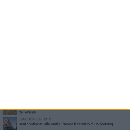
PIÙ LETTI QUESTA SETTIMANA
MERCOLEDÌ 5 AGOSTO
Barletta piange Gioacchino Dagnello: 64enne barlettano investito
all'alba a Trani
GIOVEDÌ 6 AGOSTO
Il ricordo di "Cecco", il benzinaio col sorriso: «Contava i giorni che
lo separavano dalla pensione»
MERCOLEDÌ 5 AGOSTO
Jova Summer Party, giovedì mattina sopralluogo nell'area
dell'evento
DOMENICA 2 AGOSTO
Beni confiscati alla mafia. Nasce il servizio di Co-housing