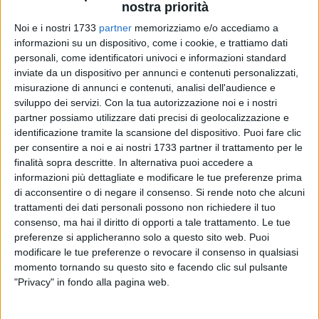
nostra priorità
Noi e i nostri 1733
partner
memorizziamo e/o accediamo a
informazioni su un dispositivo, come i cookie, e trattiamo dati
personali, come identificatori univoci e informazioni standard
inviate da un dispositivo per annunci e contenuti personalizzati,
misurazione di annunci e contenuti, analisi dell'audience e
sviluppo dei servizi.
Con la tua autorizzazione noi e i nostri
Ancora paura e tensione in via Enrico Fermi. Questa volta è
partner possiamo utilizzare dati precisi di geolocalizzazione e
la succursale 4 delle Poste Italiane, ad angolo con via
identificazione tramite la scansione del dispositivo. Puoi fare clic
Leonardo da Vinci, ad essere presa di mira dai rapinatori. E'
per consentire a noi e ai nostri 1733 partner il trattamento per le
successo tutto ieri mattina, quando era da poco trascorso
finalità sopra descritte. In alternativa puoi accedere a
mezzogiorno: tre uomini a volto coperto sono entrati
informazioni più dettagliate e modificare le tue preferenze prima
di acconsentire o di negare il consenso.
Si rende noto che alcuni
presumibilmente dall'ingresso di sicurezza con il chiaro
trattamenti dei dati personali possono non richiedere il tuo
intento di appropriarsi dell'incasso giornaliero. Il primo ha
consenso, ma hai il diritto di opporti a tale trattamento. Le tue
fatto irruzione con il taglierino, consentendo poi l'ingresso
preferenze si applicheranno solo a questo sito web. Puoi
dei due complici, entrambi camuffati con una calzamaglia
modificare le tue preferenze o revocare il consenso in qualsiasi
Dopo aver obbligato tutti i clienti a sedersi per terra, i
momento tornando su questo sito e facendo clic sul pulsante
malfattori hanno richiesto il bottino agli impiegati. Dopo
"Privacy" in fondo alla pagina web.
aver recuperato la piccola refurtiva - visto che con i nuovi
sistemi di sicurezza gli incassi degli sportelli vengono