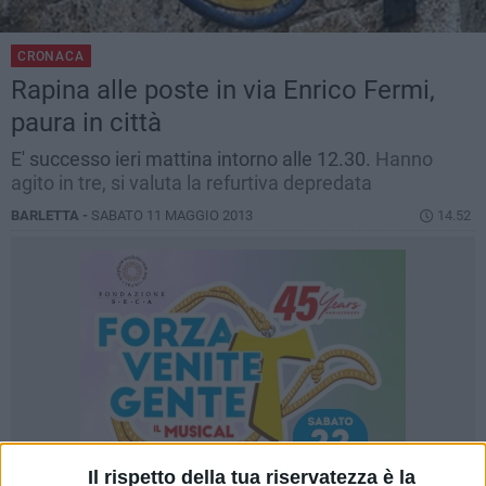
CRONACA
Rapina alle poste in via Enrico Fermi,
paura in città
E' successo ieri mattina intorno alle 12.30.
Hanno
agito in tre, si valuta la refurtiva depredata
BARLETTA -
SABATO 11 MAGGIO 2013
14.52
Il rispetto della tua riservatezza è la