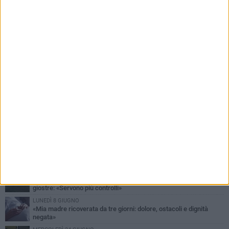
PIÙ LETTI QUESTA SETTIMANA
LUNEDÌ 15 GIUGNO
"Barletta, Parco della dis...Umanità": la segnalazione di un
cittadino
DOMENICA 28 GIUGNO
Allarme blatte, la denuncia di una residente di via Romagnosi
GIOVEDÌ 9 LUGLIO
Festa patronale, segnalazione di un cittadino sull'area delle
giostre: «Servono più controlli»
LUNEDÌ 8 GIUGNO
«Mia madre ricoverata da tre giorni: dolore, ostacoli e dignità
negata»