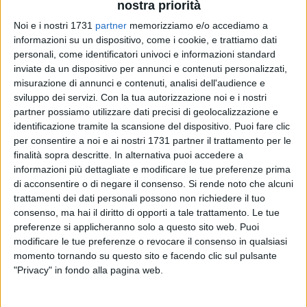
nostra priorità
143
Noi e i nostri 1731
partner
memorizziamo e/o accediamo a
informazioni su un dispositivo, come i cookie, e trattiamo dati
personali, come identificatori univoci e informazioni standard
inviate da un dispositivo per annunci e contenuti personalizzati,
misurazione di annunci e contenuti, analisi dell'audience e
sviluppo dei servizi.
Con la tua autorizzazione noi e i nostri
«Buongiorno cara redazione di Barletta Viva, vorrei segnalare
partner possiamo utilizzare dati precisi di geolocalizzazione e
quanto segue: ieri sera [martedì ndr], mentre accompagnavo
identificazione tramite la scansione del dispositivo. Puoi fare clic
mia nipote presso il parco giochi itinerante situato sul
per consentire a noi e ai nostri 1731 partner il trattamento per le
finalità sopra descritte. In alternativa puoi accedere a
litorale Pietro Mennea, che ogni anno viene allestito in
informazioni più dettagliate e modificare le tue preferenze prima
occasione della Festa Patronale, ho sperimentato una nuova
di acconsentire o di negare il consenso.
Si rende noto che alcuni
attrattiva:
"Gente, evitate di essere investiti!"
Sì, durante la
trattamenti dei dati personali possono non richiedere il tuo
passeggiata con mia nipote tra una giostra e l'altra, abbiamo
consenso, ma hai il diritto di opporti a tale trattamento. Le tue
più volte dovuto evitare (sì, noi abbiamo dovuto evitare)
bici
preferenze si applicheranno solo a questo sito web. Puoi
con pedalata assistita, condotte da ragazzi/e, ma anche
modificare le tue preferenze o revocare il consenso in qualsiasi
motocicli, che sfrecciavano tra la gente
incuranti del fatto di
momento tornando su questo sito e facendo clic sul pulsante
"Privacy" in fondo alla pagina web.
poter urtare o, peggio, investire, bambini e adulti.
Il pericolo è stato costante e così, a malincuore, ho preferito