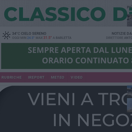
PI
34
°C
CIELO SERENO
NOTIZIE D
31.5°
OGGI MIN
24.5°
MAX
A
BARLETTA
DIRETTORE
ANTO
se
RUBRICHE
IREPORT
METEO
VIDEO