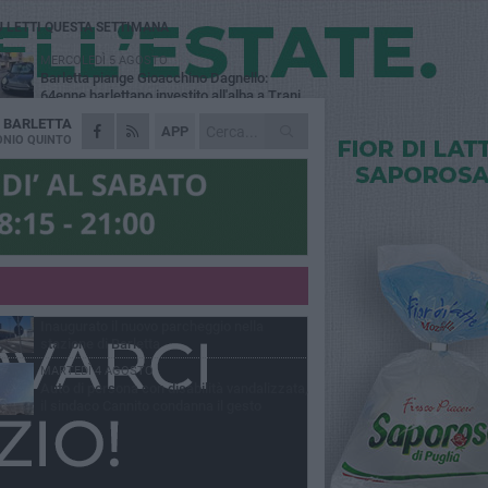
Ù LETTI QUESTA SETTIMANA
MERCOLEDÌ 5 AGOSTO
Barletta piange Gioacchino Dagnello:
64enne barlettano investito all'alba a Trani
A
BARLETTA
GIOVEDÌ 6 AGOSTO
APP
Il ricordo di "Cecco", il benzinaio col
NIO QUINTO
sorriso: «Contava i giorni che lo
paravano dalla pensione»
MERCOLEDÌ 5 AGOSTO
Jova Summer Party, giovedì mattina
sopralluogo nell'area dell'evento
DOMENICA 2 AGOSTO
Beni confiscati alla mafia. Nasce il servizio
di Co-housing
VENERDÌ 31 LUGLIO
Inaugurato il nuovo parcheggio nella
stazione di Barletta
MARTEDÌ 4 AGOSTO
Auto di persona con disabilità vandalizzata,
il sindaco Cannito condanna il gesto