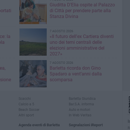
Giuditta D’Elia ospite al Palazzo
ortati
di Città per prendere parte alla
Stanza Divina
7 AGOSTO 2026
ce: la
«Il futuro dell'ex Cartiera diventi
ola
uno dei temi centrali delle
elezioni amministrative del
2027»
7 AGOSTO 2026
ea,
Barletta ricorda don Gino
Spadaro a vent’anni dalla
isione
scomparsa
Scacchi
Barletta Giuridica
Calcio a 5
Bar.S.A. informa
Beach Soccer
Auto e motori
Altri sport
In Web Veritas
I
Agenda eventi di Barletta
Segnalazioni iReport
R