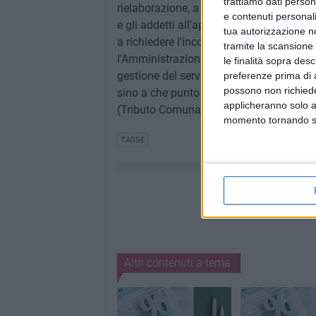
trattiamo dati person
rielaborazione, a partire dai calcoli tecn
e contenuti personali
e gli addetti all'applicazione delle dispo
tua autorizzazione no
a richiedere l'incontro delle Associazio
tramite la scansione 
l'Amministrazione Comunale di Barletta, i
le finalità sopra des
gestione del servizio in attesa della 
preferenze prima di 
possono non richieder
sino a che punto si estendano gli effet
applicheranno solo a
(Tributo Comunale sui Rifiuti e sui Serviz
momento tornando su 
TASSE
Altri contenuti a tema