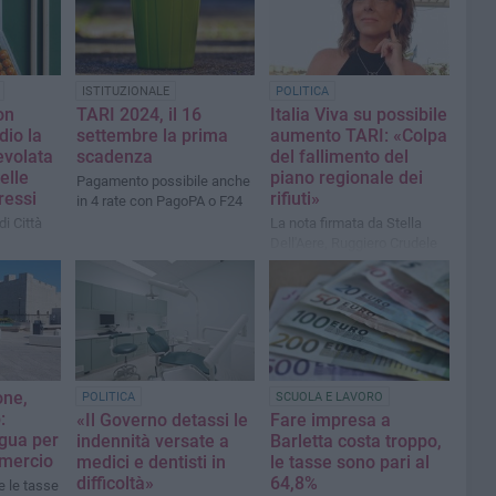
ISTITUZIONALE
POLITICA
on
TARI 2024, il 16
Italia Viva su possibile
dio la
settembre la prima
aumento TARI: «Colpa
evolata
scadenza
del fallimento del
elle
piano regionale dei
Pagamento possibile anche
ressi
rifiuti»
in 4 rate con PagoPA o F24
di Città
La nota firmata da Stella
Dell'Aere, Ruggiero Crudele
e Massimiliano Stellato
one,
POLITICA
SCUOLA E LAVORO
:
«Il Governo detassi le
Fare impresa a
egua per
indennità versate a
Barletta costa troppo,
mmercio
medici e dentisti in
le tasse sono pari al
difficoltà»
64,8%
 le tasse