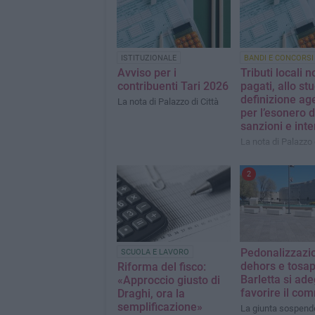
ISTITUZIONALE
BANDI E CONCORSI
Avviso per i
Tributi locali n
contribuenti Tari 2026
pagati, allo stu
definizione ag
La nota di Palazzo di Città
per l’esonero d
sanzioni e inte
La nota di Palazzo 
2
Pedonalizzazi
SCUOLA E LAVORO
dehors e tosap
Riforma del fisco:
Barletta si ad
«Approccio giusto di
favorire il co
Draghi, ora la
semplificazione»
La giunta sospende