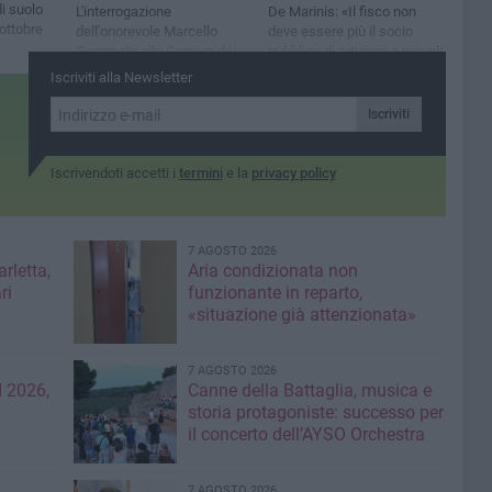
i suolo
L'interrogazione
De Marinis: «Il fisco non
 ottobre
dell'onorevole Marcello
deve essere più il socio
Gemmato alla Camera dei
pubblico di artigiani e piccoli
Deputati
imprenditori»
Iscriviti alla Newsletter
Iscriviti
Iscrivendoti accetti i
termini
e la
privacy policy
7 AGOSTO 2026
rletta,
Aria condizionata non
ri
funzionante in reparto,
«situazione già attenzionata»
7 AGOSTO 2026
 2026,
Canne della Battaglia, musica e
storia protagoniste: successo per
il concerto dell’AYSO Orchestra
7 AGOSTO 2026