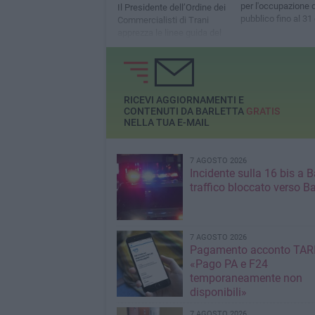
per l'occupazione d
Il Presidente dell’Ordine dei
pubblico fino al 31
Commercialisti di Trani
apprezza le linee guida del
Presidente del Consiglio dei
Ministri
RICEVI AGGIORNAMENTI E
CONTENUTI DA BARLETTA
GRATIS
NELLA TUA E-MAIL
7 AGOSTO 2026
Incidente sulla 16 bis a Ba
traffico bloccato verso Ba
7 AGOSTO 2026
Pagamento acconto TARI
«Pago PA e F24
temporaneamente non
disponibili»
7 AGOSTO 2026