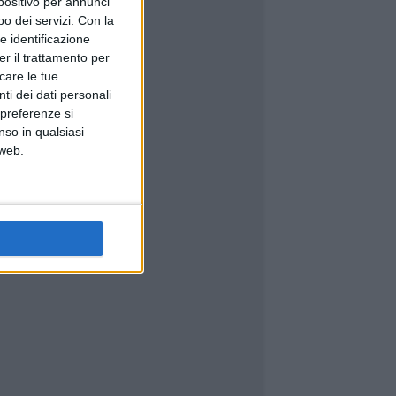
spositivo per annunci
o dei servizi.
Con la
e identificazione
er il trattamento per
icare le tue
ti dei dati personali
 preferenze si
nso in qualsiasi
 web.