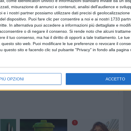
ali, come identificatori univoci e informazioni standard inviate da un di
ici nella quale interverranno l'Ufficio Comunale di Barletta
zzati, misurazione di annunci e contenuti, analisi dell'audience e svilupp
sizioni deliberative. Le categorie infatti hanno provveduto
i e i nostri partner possiamo utilizzare dati precisi di geolocalizzazione 
ni di Categoria del Commercio in congiunzione con
del dispositivo. Puoi fare clic per consentire a noi e ai nostri 1733 partn
l Servizio Tributi e la Società Bar.S.A. in temporanea
critte. In alternativa puoi accedere a informazioni più dettagliate e modif
prossima successione al medesimo comune, per comprendere
acconsentire o di negare il consenso.
Si rende noto che alcuni trattamen
e il tuo consenso, ma hai il diritto di opporti a tale trattamento. Le tue
ti boomerang dell'imminente applicazione della TARES
 questo sito web. Puoi modificare le tue preferenze o revocare il conse
i).
questo sito e facendo clic sul pulsante "Privacy" in fondo alla pagina
PIÙ OPZIONI
ACCETTO
1