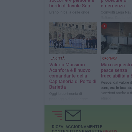
soccorre 4 persone a
procedure di
bordo di tavole Sup
emergenza
Erano in balia delle onde
Coinvolti Lega Nav
Italiana, Capitaneri
Porto, Vigili del F
1
in una simulazione
LA CITTÀ
CRONACA
Valerio Massimo
Maxi sequestro
Acanfora è il nuovo
pesce senza
comandante della
tracciabilità a 
Capitaneria di Porto di
Pesce, dal valore d
Barletta
euro, era in box abu
Sanzioni anche a r
Oggi la cerimonia di
etnico
passaggio di consegne
RICEVI AGGIORNAMENTI E
CONTENUTI DA BARLETTA
GRATIS