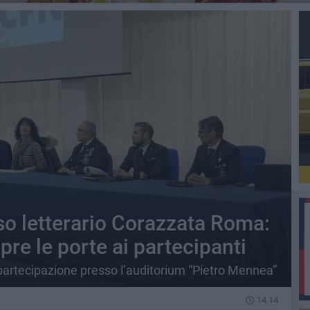
o letterario Corazzata Roma:
pre le porte ai partecipanti
 partecipazione presso l’auditorium “Pietro Mennea”
14.14