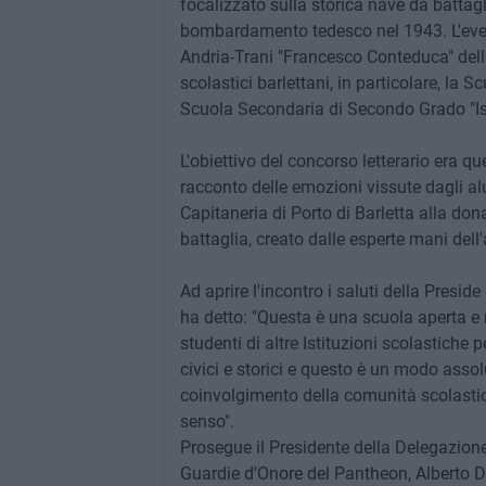
focalizzato sulla storica nave da batta
bombardamento tedesco nel 1943. L'even
Andria-Trani "Francesco Conteduca" dell
scolastici barlettani, in particolare, la
Scuola Secondaria di Secondo Grado "Ist
L'obiettivo del concorso letterario era que
racconto delle emozioni vissute dagli al
Capitaneria di Porto di Barletta alla don
battaglia, creato dalle esperte mani dell'
Ad aprire l'incontro i saluti della Presid
ha detto: "Questa è una scuola aperta e 
studenti di altre Istituzioni scolastiche
civici e storici e questo è un modo assol
coinvolgimento della comunità scolastic
senso".
Prosegue il Presidente della Delegazion
Guardie d'Onore del Pantheon, Alberto De