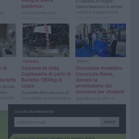
bisogna avere
Il Capitano di Fregata
pazienza»
Valerio Massimo Acanfora
prenderà dopodomani le
ale
Il comandante della
redini del comando
a di
Capitaneria Acanfora: «La
uoco e 118
chiusura è temporanea e
necessaria»
CRONACA
EVENTI
 di
Sequestrati dalla
Donazione modellino
Capitaneria di porto di
Corazzata Roma,
Barletta
Barletta 1800kg di
domani la
cozze
premiazione del
i 30 mila
concorso per studenti
sivi.
Il prodotto ittico era privo di
istorante
tracciabilità ed etichettatura
Appuntamento alle 10
nell'auditorium dell'istituto
Cassandro "Pietro Mennea"
Iscriviti alla Newsletter
Iscriviti
Iscrivendoti accetti i
termini
e la
privacy policy