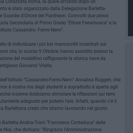
glia Corazzata Roma, la quale affondò dopo un
to è stato organizzato dalla Delegazione Barletta-
e Guardie d'Onore del Pantheon. Coinvolti due plessi
 Scuola Secondaria di Primo Grado "Ettore Fieramosca" e la
ituto Cassandro- Fermi-Nervi".
llo di individuare i più bei manoscritti incentrati sul
unni che, lo scorso 9 Ottobre, hanno assistito presso la
azione del modellino raffigurante la storica nave da
artigiano Giovanni Vilella.
e dell'Istituto "Cassandro-Fermi-Nervi" Annalisa Ruggeri, che
non è nostra ma degli studenti e soprattutto è aperta agli
 perché insieme dobbiamo stimolare le riflessioni sui temi
utamente adeguato per poterlo fare. Infatti, quando c'è il
a Barlettana credo che stiamo lavorando nel giusto
e Barletta-Andria-Trani "Francesco Conteduca" delle
 Nisi, che dichiara: "Ringrazio l'Amministrazione