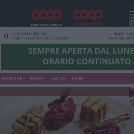
PI
26
°C
CIELO SERENO
NOTIZIE D
32°
OGGI MIN
24.5°
MAX
A
BARLETTA
DIRETTORE
ANTO
se
RUBRICHE
IREPORT
METEO
VIDEO