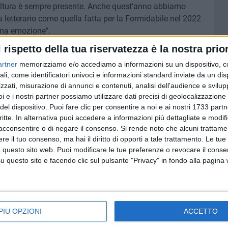
ultura è sempre presente. Anche quest'anno abbiamo
a letterario come quella fatta per la Formidabile nel 2022
ima emozione".
l rispetto della tua riservatezza è la nostra prior
rica vicenda che portò alla morte giovani marinai
artner
memorizziamo e/o accediamo a informazioni su un dispositivo, c
Il loro sacrificio ci ha aiutato a mantenere l'integrità
ali, come identificatori univoci e informazioni standard inviate da un di
ia è maestra di vita: sono gli uomini cattivi alunni e
zzati, misurazione di annunci e contenuti, analisi dell'audience e svilupp
empre gli stessi errori. Oggi venendo qui mi ha fatto
i e i nostri partner possiamo utilizzare dati precisi di geolocalizzazione 
la possibilità di studiare un piccolo tassello della storia
del dispositivo. Puoi fare clic per consentire a noi e ai nostri 1733 partn
ra storia locale visto che su quella nave c'erano anche
critte. In alternativa puoi accedere a informazioni più dettagliate e modif
alla Cultura Oronzo Cilli.
acconsentire o di negare il consenso.
Si rende noto che alcuni trattamen
e il tuo consenso, ma hai il diritto di opporti a tale trattamento. Le tue
 questo sito web. Puoi modificare le tue preferenze o revocare il conse
cci delegato dal Comandante della Capitaneria di porto di
questo sito e facendo clic sul pulsante "Privacy" in fondo alla pagina
legato delle Guardie d'Onore del Pantheon Antonio
o storico Michele Grimaldi. La moderatrice dell'incontro è
PIÙ OPZIONI
ACCETTO
nati gli attestati di partecipazione e di merito agli