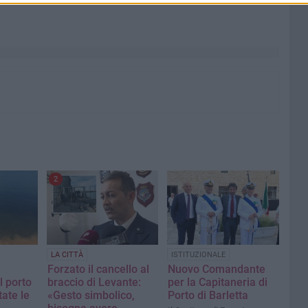
2
LA CITTÀ
ISTITUZIONALE
Forzato il cancello al
Nuovo Comandante
l porto
braccio di Levante:
per la Capitaneria di
tate le
«Gesto simbolico,
Porto di Barletta