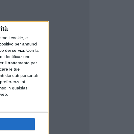
ità
ome i cookie, e
spositivo per annunci
o dei servizi.
Con la
e identificazione
er il trattamento per
icare le tue
ti dei dati personali
 preferenze si
nso in qualsiasi
 web.