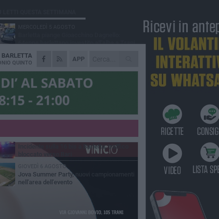
Ù LETTI QUESTA SETTIMANA
MERCOLEDÌ 5 AGOSTO
Barletta piange Gioacchino Dagnello:
64enne barlettano investito all'alba a Trani
A
BARLETTA
GIOVEDÌ 6 AGOSTO
APP
Il ricordo di "Cecco", il benzinaio col
NIO QUINTO
sorriso: «Contava i giorni che lo
paravano dalla pensione»
MERCOLEDÌ 5 AGOSTO
Jova Summer Party, giovedì mattina
sopralluogo nell'area dell'evento
DOMENICA 2 AGOSTO
Beni confiscati alla mafia. Nasce il servizio
di Co-housing
VENERDÌ 7 AGOSTO
Incidente sulla 16 bis a Barletta, traffico
bloccato verso Bari
GIOVEDÌ 6 AGOSTO
Jova Summer Party, nuovi campionamenti
nell'area dell'evento