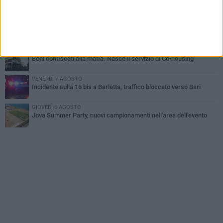
Il ricordo di "Cecco", il benzinaio col sorriso: «Contava i giorni che
lo separavano dalla pensione»
MERCOLEDÌ 5 AGOSTO
Jova Summer Party, giovedì mattina sopralluogo nell'area
dell'evento
DOMENICA 2 AGOSTO
Beni confiscati alla mafia. Nasce il servizio di Co-housing
VENERDÌ 7 AGOSTO
Incidente sulla 16 bis a Barletta, traffico bloccato verso Bari
GIOVEDÌ 6 AGOSTO
Jova Summer Party, nuovi campionamenti nell'area dell'evento