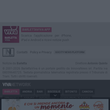
BARLETTAVIVA APP
Scarica l'applicazione per iPhone,
iPad e Android e ricevi notizie push
Contatti
Policy e Privacy
GOCITY NEWS PLATFORM
Notizie da
Barletta
Direttore
Antonio Quinto
© 2001-2026 BarlettaViva è un portale gestito da InnovaNews srl. Partita iva
08059640725. Testata giornalistica telematica registrata presso il Tribunale di
Trani. Tutti i diritti riservati.
BARLETTA
ANDRIA
BARI
BISCEGLIE
BITONTO
CANOSA
CERIGNOLA
CORATO
GIOVINAZZO
MARGHERITA DI SAVOIA
MINERVINO
MODUGNO
MOLFETTA
PUGLIA
RUVO