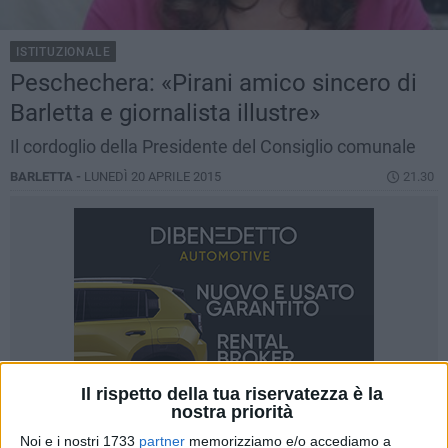
ISTITUZIONALE
Peschechera: «Pirani amico sincero di
Barletta e giornalista illustre»
Il cordoglio della Presidente del Consiglio comunale
BARLETTA -
LUNEDÌ 20 APRILE 2015
21.30
Il rispetto della tua riservatezza è la
nostra priorità
Noi e i nostri 1733
partner
memorizziamo e/o accediamo a