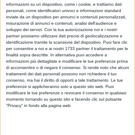
informazioni su un dispositivo, come i cookie, e trattiamo dati
personali, come identificatori univoci e informazioni standard
inviate da un dispositivo per annunci e contenuti personalizzati,
misurazione di annunci e contenuti, analisi dell'audience e
sviluppo dei servizi.
Con la tua autorizzazione noi e i nostri
partner possiamo utilizzare dati precisi di geolocalizzazione e
«Desidero esprimere nella mia qualità di Presidente del
identificazione tramite la scansione del dispositivo. Puoi fare clic
Consiglio Comunale, il sincero cordoglio per la scomparsa di
per consentire a noi e ai nostri 1733 partner il trattamento per le
Mario Pirani che ho avuto il piacere di conoscere
finalità sopra descritte. In alternativa puoi accedere a
personalmente il 10 Settembre 2013 in occasione
informazioni più dettagliate e modificare le tue preferenze prima
di acconsentire o di negare il consenso.
Si rende noto che alcuni
dell'incontro al Quirinale con il Presidente della Repubblica,
trattamenti dei dati personali possono non richiedere il tuo
on. Giorgio Napolitano». Così interviene appena di seguito al
consenso, ma hai il diritto di opporti a tale trattamento. Le tue
sindaco pasquale Cascella, la presidente del Consiglio
preferenze si applicheranno solo a questo sito web. Puoi
comunale Carmela Peschechera in lode ad una grande
modificare le tue preferenze o revocare il consenso in qualsiasi
personalità.
momento tornando su questo sito e facendo clic sul pulsante
"Privacy" in fondo alla pagina web.
«Il giornalismo perde una firma illustre - continua la
Peschechera - equilibrata, libera e vera. Barletta perde un
cittadino onorario che, "amico sincero" della città, si impegnò
affinché la nostra Resistenza ricevesse il meritato